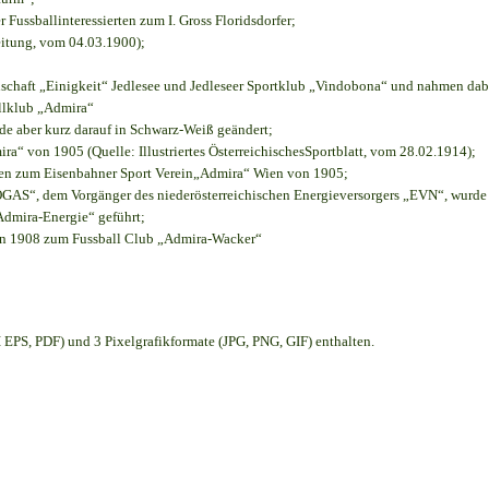
r Fussballinteressierten zum I. Gross Floridsdorfer
;
eitung, vom 04.03.1900);
nschaft „Einigkeit“ Jedlesee und Jedleseer Sportklub „Vindobona“ und nahmen dab
allklub „Admira“
rde aber kurz darauf in Schwarz-Weiß geändert;
“ von 1905 (Quelle: Illustriertes ÖsterreichischesSportblatt, vom 28.02.1914);
ien zum Eisenbahner Sport Verein„Admira“ Wien von 1905;
S“, dem Vorgänger des niederösterreichischen Energieversorgers „EVN“, wurde d
Admira-Energie“ geführt;
on 1908 zum Fussball Club „Admira-Wacker“
EPS, PDF) und 3 Pixelgrafikformate (JPG, PNG, GIF) enthalten.