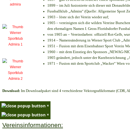
1899 – im Juli fusionierte sich dieser mit Donaufelde
Fussballklub „Admira“ (Quelle: Allgemeine Sport Z
1903 – löste sich der Verein wieder auf;
1905 – vereinigten sich die wilden Vereine Bursche
den ehemaligen Namen I. Gross Floridsdorfer Fussb
von 1905 an – Vereinsfarben: offiziell Rot-Gelb, wu
1914 – Namensänderung in Wiener Sport Club „Admira
1951 – Fusion mit dem Eisenbahner Sport Verein W
1960 – mit dem Einstieg des Sponsors „NEWAG-NIOGA
1905 geändert, jedoch unter der Kurzbezeichnung „
1971 – Fusion mit dem Sportclub „Wacker“ Wien v
Download:
Im Downloadpaket sind 4 verschiedene Vektorgrafikformate (CDR, AI 
×
×
Vereinsinformationen: