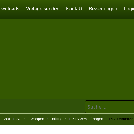
ownloads
Vorlage senden
Kontakt
Bewertungen
Logi
Suchen
Fußball
Aktuelle Wappen
Thüringen
KFA Westthüringen
FSV Leimbach