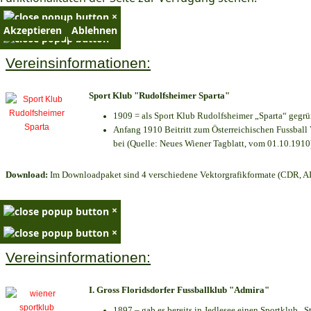
×
Akzeptieren
Ablehnen
×
Vereinsinformationen:
Sport Klub "Rudolfsheimer Sparta"
1909 = als Sport Klub Rudolfsheimer „Sparta“ gegrü
Anfang 1910 Beitritt zum Österreichischen Fussball 
bei (Quelle: Neues Wiener Tagblatt, vom 01.10.1910
Download:
Im Downloadpaket sind 4 verschiedene Vektorgrafikformate (CDR, AI 
×
×
Vereinsinformationen:
I. Gross Floridsdorfer Fussballklub "Admira"
1897 – gab es bereits in Jedlesee einen Sportklub „S