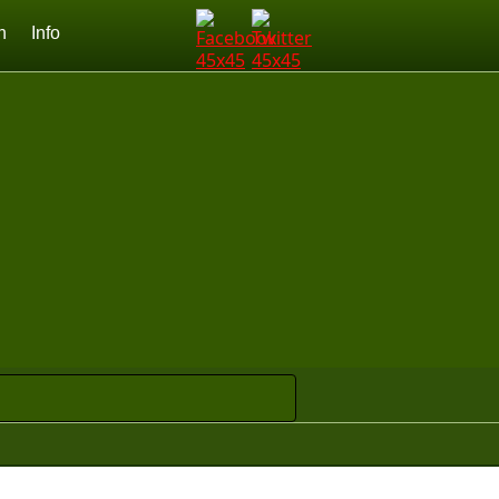
n
Info