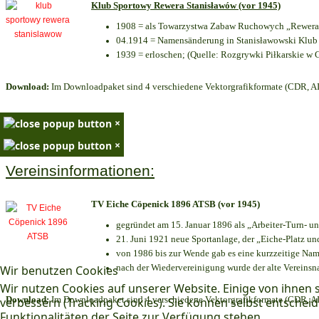
Klub Sportowy Rewera Stanisławów (vor 1945)
1908 = als Towarzystwa Zabaw Ruchowych „Rewera“
04.1914 = Namensänderung in Stanisławowski Klub 
1939 = erloschen; (Quelle: Rozgrywki Piłkarskie w 
Download:
Im Downloadpaket sind 4 verschiedene Vektorgrafikformate (CDR, AI 
×
×
Vereinsinformationen:
TV Eiche Cöpenick 1896 ATSB (vor 1945)
gegründet am 15. Januar 1896 als „Arbeiter-Turn- 
21. Juni 1921 neue Sportanlage, der „Eiche-Platz 
von 1986 bis zur Wende gab es eine kurzzeitige N
nach der Wiedervereinigung wurde der alte Vereins
Wir benutzen Cookies
Wir nutzen Cookies auf unserer Website. Einige von ihnen s
Download:
Im Downloadpaket sind 4 verschiedene Vektorgrafikformate (CDR, AI 
verbessern (Tracking Cookies). Sie können selbst entscheid
Funktionalitäten der Seite zur Verfügung stehen.