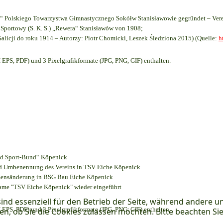
 Polskiego Towarzystwa Gimnastycznego Sokółw Stanisławowie gegründet – Vere
Sportowy (S. K. S.) „Rewera“ Stanisławów von 1908;
Galicji do roku 1914 – Autorzy: Piotr Chomicki, Leszek Śledziona 2015) (Quelle:
h
EPS, PDF) und 3 Pixelgrafikformate (JPG, PNG, GIF) enthalten.
und Sport-Bund“ Köpenick
und Umbenennung des Vereins in TSV Eiche Köpenick
amensänderung in BSG Bau Eiche Köpenick
name "TSV Eiche Köpenick" wieder eingeführt
ind essenziell für den Betrieb der Seite, während andere u
EPS, PDF) und 3 Pixelgrafikformate (JPG, PNG, GIF) enthalten.
en, ob Sie die Cookies zulassen möchten. Bitte beachten Si