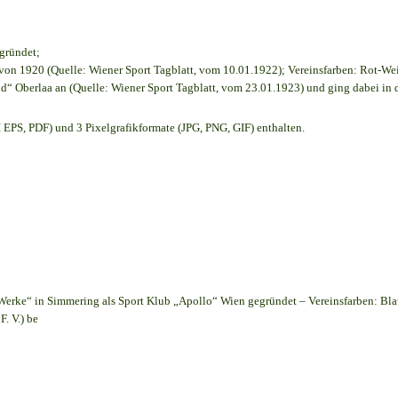
egründet;
on 1920 (Quelle: Wiener Sport Tagblatt, vom 10.01.1922); Vereinsfarben: Rot-We
d“ Oberlaa an (Quelle: Wiener Sport Tagblatt, vom 23.01.1923) und ging dabei in 
EPS, PDF) und 3 Pixelgrafikformate (JPG, PNG, GIF) enthalten.
Werke“ in Simmering als Sport Klub „Apollo“ Wien gegründet – Vereinsfarben: Bl
. V.) be