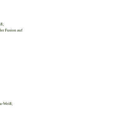
iß;
der Fusion auf
au-Weiß;