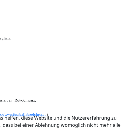
aglich.
sfarben: Rot-Schwarz;
p://www.fussballabzeichen.at
)
ns helfen, diese Website und die Nutzererfahrung zu
e, dass bei einer Ablehnung womöglich nicht mehr alle