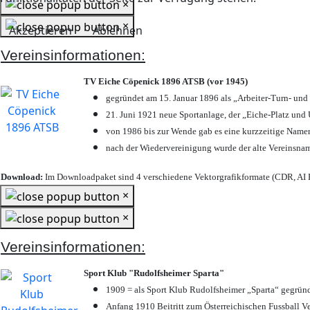
×
×
Akzeptieren
Ablehnen
Vereinsinformationen:
TV Eiche Cöpenick 1896 ATSB (vor 1945)
gegründet am 15. Januar 1896 als „Arbeiter-Turn- un
21. Juni 1921 neue Sportanlage, der „Eiche-Platz u
von 1986 bis zur Wende gab es eine kurzzeitige Nam
nach der Wiedervereinigung wurde der alte Vereinsna
Download:
Im Downloadpaket sind 4 verschiedene Vektorgrafikformate (CDR, AI E
×
×
Vereinsinformationen:
Sport Klub "Rudolfsheimer Sparta"
1909 = als Sport Klub Rudolfsheimer „Sparta“ gegründ
Anfang 1910 Beitritt zum Österreichischen Fussball Ve