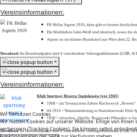
Vereinsinformationen:
FK Hellas Aspern 1919, dazu gibt es keinen deutlichen
Die Klubfarben Grün-Weiß sind identisch, sowie die 
Aspern ist ein kleiner Bezirksteil aus Wien dem 22. Be
Download:
Im Downloadpaket sind 4 verschiedene Vektorgrafikformate (CDR, AI E
×
×
Vereinsinformationen:
Klub Sportowy Rewera Stanisławów (vor 1945)
1908 = als Towarzystwa Zabaw Ruchowych „Rewera“ P
04.1914 = Namensänderung in Stanisławowski Klub Sp
Wir benutzen Cookies
1939 = erloschen; (Quelle: Rozgrywki Piłkarskie w Ga
Wir nutzen Cookies auf unserer Website. Einige von ihnen s
verbessern (Tracking Cookies). Sie können selbst entscheid
Download:
Im Downloadpaket sind 4 verschiedene Vektorgrafikformate (CDR, AI E
Funktionalitäten der Seite zur Verfügung stehen.