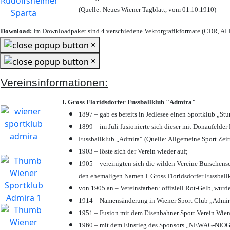
(Quelle: Neues Wiener Tagblatt, vom 01.10.1910)
Download:
Im Downloadpaket sind 4 verschiedene Vektorgrafikformate (CDR, AI E
×
×
Vereinsinformationen:
I. Gross Floridsdorfer Fussballklub "Admira"
1897 – gab es bereits in Jedlesee einen Sportklub „St
1899 – im Juli fusionierte sich dieser mit Donaufelder 
Fussballklub „Admira“ (Quelle: Allgemeine Sport Zei
1903 – löste sich der Verein wieder auf;
1905 – vereinigten sich die wilden Vereine Burschens
den ehemaligen Namen I. Gross Floridsdorfer Fussbal
von 1905 an – Vereinsfarben: offiziell Rot-Gelb, wurd
1914 – Namensänderung in Wiener Sport Club „Admira“ 
1951 – Fusion mit dem Eisenbahner Sport Verein Wie
1960 – mit dem Einstieg des Sponsors „NEWAG-NIOGAS