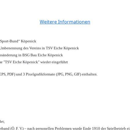
Weitere Informationen
d Sport-Bund“ Köpenick
nd Umbenennung des Vereins in TSV Eiche Köpenick
ensänderung in BSG Bau Eiche Köpenick
me "TSV Eiche Köpenick" wieder eingeführt
PS, PDF) und 3 Pixelgrafikformate (JPG, PNG, GIF) enthalten.
et;
rband (Ö. F. V.) – nach personellen Problemen wurde Ende 1910 der Spielbetrieb e