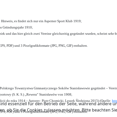
 Hinweis, es findet sich nur ein Asperner Sport Klub 1919
;
das Gründungsjahr 1910
;
zirk und das hier gleich zwei Vereine gleichzeitig gegründet wurden, scheint sehr fr
PS, PDF) und 3 Pixelgrafikformate (JPG, PNG, GIF) enthalten.
olskiego Towarzystwa Gimnastycznego Sokółw Stanisławowie gegründet – Verein
ortowy (S. K. S.) „Rewera“ Stanisławów von 1908;
licji do roku 1914 – Autorzy: Piotr Chomicki, Leszek Śledziona 2015) (Quelle:
htt
ind essenziell für den Betrieb der Seite, während andere u
en, ob Sie die Cookies zulassen möchten. Bitte beachten Si
PS, PDF) und 3 Pixelgrafikformate (JPG, PNG, GIF) enthalten.