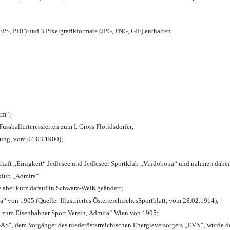
PS, PDF) und 3 Pixelgrafikformate (JPG, PNG, GIF) enthalten.
urm“;
Fussballinteressierten zum I. Gross Floridsdorfer
;
tung, vom 04.03.1900);
chaft „Einigkeit“ Jedlesee und Jedleseer Sportklub „Vindobona“ und nahmen dabei
lklub „Admira“
e aber kurz darauf in Schwarz-Weiß geändert;
von 1905 (Quelle: Illustriertes ÖsterreichischesSportblatt, vom 28.02.1914);
n zum Eisenbahner Sport Verein„Admira“ Wien von 1905;
“, dem Vorgänger des niederösterreichischen Energieversorgers „EVN“, wurde de