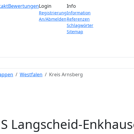
takt
Bewertungen
Login
Info
Registrierung
Information
An/Abmelden
Referenzen
Schlagwörter
Sitemap
Wappen
Westfalen
Kreis Arnsberg
S Langscheid-Enkhau