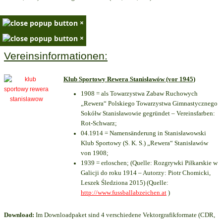
×
×
Vereinsinformationen:
Klub Sportowy Rewera Stanisławów (vor 1945)
1908 = als Towarzystwa Zabaw Ruchowych
„Rewera“ Polskiego Towarzystwa Gimnastycznego
Sokółw Stanisławowie gegründet – Vereinsfarben:
Rot-Schwarz;
04.1914 = Namensänderung in Stanisławowski
Klub Sportowy (S. K. S.) „Rewera“ Stanisławów
von 1908;
1939 = erloschen; (Quelle: Rozgrywki Piłkarskie w
Galicji do roku 1914 – Autorzy: Piotr Chomicki,
Leszek Śledziona 2015) (Quelle:
http://www.fussballabzeichen.at
)
Download:
Im Downloadpaket sind 4 verschiedene Vektorgrafikformate (CDR,