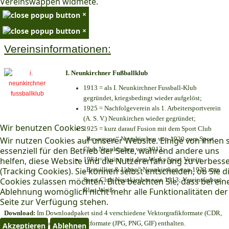
Vereinswappen widmete.
×
×
Vereinsinformationen:
I. Neunkirchner Fußballklub
1913 = als I. Neunkirchner Fussball-Klub
gegründet, kriegsbedingt wieder aufgelöst;
1925 = Nachfolgeverein als 1. Arbeitersportverein
(A. S. V.) Neunkirchen wieder gegründet;
Wir benutzen Cookies
1925 = kurz darauf Fusion mit dem Sport Club
Wir nutzen Cookies auf unserer Website. Einige von ihnen 
„Bewegung“ Neunkirchen von 1920 zum Sport
essenziell für den Betrieb der Seite, während andere uns
Club Neunkirchen von 1913;
helfen, diese Website und die Nutzererfahrung zu verbess
1984 = Fusion mit dem Werks Sport Verein
(Tracking Cookies). Sie können selbst entscheiden, ob Sie d
„Brevillier & Urban“ Neunkirchen von 1932 zum
Cookies zulassen möchten. Bitte beachten Sie, dass bei ein
Sport Club Neunkirchen von 1913; Vereinsfarben:
Ablehnung womöglich nicht mehr alle Funktionalitäten der
Blau-Weiß;
Seite zur Verfügung stehen.
Download:
Im Downloadpaket sind 4 verschiedene Vektorgrafikformate (CDR,
AI EPS, PDF) und 3 Pixelgrafikformate (JPG, PNG, GIF) enthalten.
Akzeptieren
Ablehnen