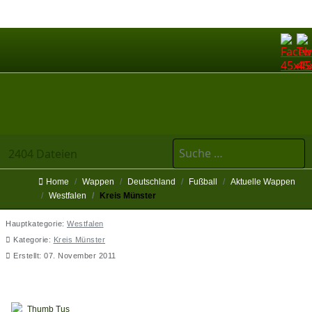
Suchen
2404 Dateien
Home
Wappen
Deutschland
Fußball
Aktuelle Wappen
Westfalen
Kreis Münster
Hauptkategorie:
Westfalen
Kategorie:
Kreis Münster
Erstellt: 07. November 2011
TUS Saxonia Münster von 1883