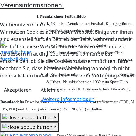
Vereinsinformationen:
I. Neunkirchner Fußballklub
1913 = als I. Neunkirchner Fussball-Klub gegründet,
Wir benutzen Cookies
kriegsbedingt wieder aufgelöst;
Wir nutzen Cookies auf unserer Website. Einige von ihnen
1925 = Nachfolgeverein als 1. Arbeitersportverein (A.
sind essenziell für den Betrieb der Seite, während andere
S. V.) Neunkirchen wieder gegründet;
uns helfen, diese Website und die Nutzererfahrung zu
1925 = kurz darauf Fusion mit dem Sport Club
verbessern (Tracking Cookies). Sie können selbst
„Bewegung“ Neunkirchen von 1920 zum Sport Club
entscheiden, ob Sie die Cookies zulassen möchten. Bitte
Neunkirchen von 1913;
beachten Sie, dass bei einer Ablehnung womöglich nicht
1984 = Fusion mit dem Werks Sport Verein „Brevillier
mehr alle Funktionalitäten der Seite zur Verfügung stehen.
& Urban“ Neunkirchen von 1932 zum Sport Club
Akzeptieren
Ablehnen
Neunkirchen von 1913; Vereinsfarben: Blau-Weiß;
Weitere Informationen
Download:
Im Downloadpaket sind 4 verschiedene Vektorgrafikformate (CDR, AI
EPS, PDF) und 3 Pixelgrafikformate (JPG, PNG, GIF) enthalten.
×
×
Diese Vektorgrafik ist im Band 2 der im