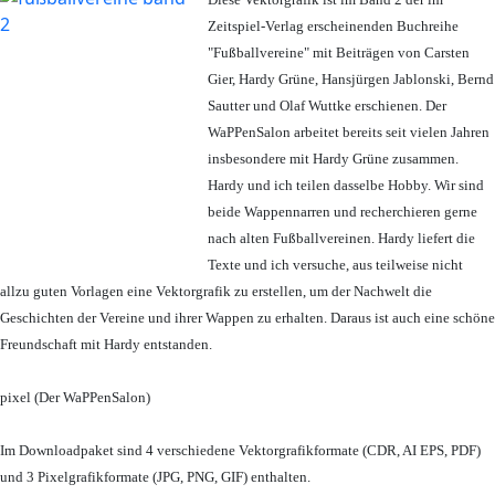
Zeitspiel-Verlag erscheinenden Buchreihe
"Fußballvereine" mit Beiträgen von Carsten
Gier, Hardy Grüne, Hansjürgen Jablonski, Bernd
Sautter und Olaf Wuttke erschienen. Der
WaPPenSalon arbeitet bereits seit vielen Jahren
insbesondere mit Hardy Grüne zusammen.
Hardy und ich teilen dasselbe Hobby. Wir sind
beide Wappennarren und recherchieren gerne
nach alten Fußballvereinen. Hardy liefert die
Texte und ich versuche, aus teilweise nicht
allzu guten Vorlagen eine Vektorgrafik zu erstellen, um der Nachwelt die
Geschichten der Vereine und ihrer Wappen zu erhalten. Daraus ist auch eine schöne
Freundschaft mit Hardy entstanden.
pixel (Der WaPPenSalon)
Im Downloadpaket sind 4 verschiedene Vektorgrafikformate (CDR, AI EPS, PDF)
und 3 Pixelgrafikformate (JPG, PNG, GIF) enthalten.