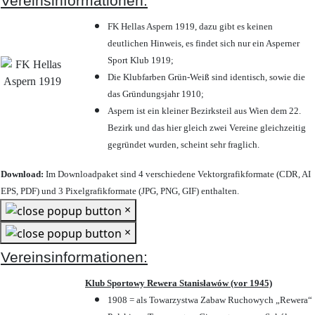
Vereinsinformationen:
FK Hellas Aspern 1919, dazu gibt es keinen
deutlichen Hinweis, es findet sich nur ein Asperner
Sport Klub 1919
;
Die Klubfarben Grün-Weiß sind identisch, sowie die
das Gründungsjahr 1910
;
Aspern ist ein kleiner Bezirksteil aus Wien dem 22.
Bezirk und das hier gleich zwei Vereine gleichzeitig
gegründet wurden, scheint sehr fraglich.
Download:
Im Downloadpaket sind 4 verschiedene Vektorgrafikformate (CDR, AI
EPS, PDF) und 3 Pixelgrafikformate (JPG, PNG, GIF) enthalten.
×
×
Vereinsinformationen:
Klub Sportowy Rewera Stanisławów (vor 1945)
1908 = als Towarzystwa Zabaw Ruchowych „Rewera“