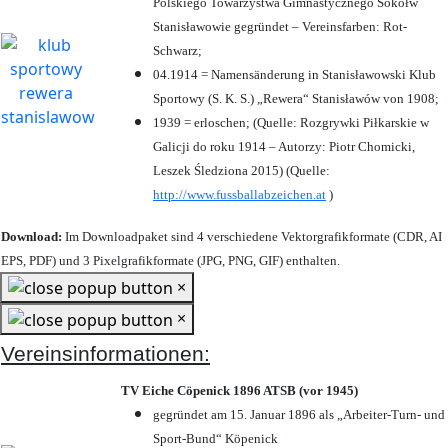
Polskiego Towarzystwa Gimnastycznego Sokółw
Stanisławowie gegründet – Vereinsfarben: Rot-
Schwarz;
04.1914 = Namensänderung in Stanisławowski Klub
Sportowy (S. K. S.) „Rewera“ Stanisławów von 1908;
1939 = erloschen; (Quelle: Rozgrywki Piłkarskie w
Galicji do roku 1914 – Autorzy: Piotr Chomicki,
Leszek Śledziona 2015) (Quelle:
http://www.fussballabzeichen.at
)
Download:
Im Downloadpaket sind 4 verschiedene Vektorgrafikformate (CDR, AI
EPS, PDF) und 3 Pixelgrafikformate (JPG, PNG, GIF) enthalten.
×
×
Vereinsinformationen:
TV Eiche Cöpenick 1896 ATSB (vor 1945)
gegründet am 15. Januar 1896 als „Arbeiter-Turn- und
Sport-Bund“ Köpenick