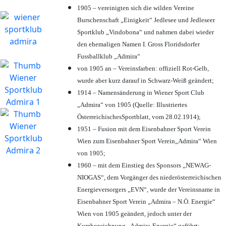
1905 – vereinigten sich die wilden Vereine
Burschenschaft „Einigkeit“ Jedlesee und Jedleseer
Sportklub „Vindobona“ und nahmen dabei wieder
den ehemaligen Namen I. Gross Floridsdorfer
Fussballklub „Admira“
von 1905 an – Vereinsfarben: offiziell Rot-Gelb,
wurde aber kurz darauf in Schwarz-Weiß geändert;
1914 – Namensänderung in Wiener Sport Club
„Admira“ von 1905 (Quelle: Illustriertes
ÖsterreichischesSportblatt, vom 28.02.1914);
1951 – Fusion mit dem Eisenbahner Sport Verein
Wien zum Eisenbahner Sport Verein„Admira“ Wien
von 1905;
1960 – mit dem Einstieg des Sponsors „NEWAG-
NIOGAS“, dem Vorgänger des niederösterreichischen
Energieversorgers „EVN“, wurde der Vereinsname in
Eisenbahner Sport Verein „Admira – N.Ö. Energie“
Wien von 1905 geändert, jedoch unter der
Kurzbezeichnung „Admira-Energie“ geführt;