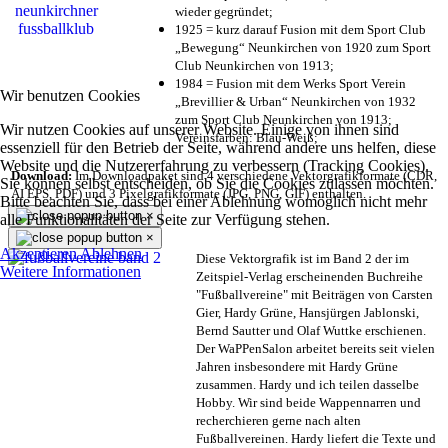
wieder gegründet;
1925 = kurz darauf Fusion mit dem Sport Club
„Bewegung“ Neunkirchen von 1920 zum Sport
Club Neunkirchen von 1913;
1984 = Fusion mit dem Werks Sport Verein
Wir benutzen Cookies
„Brevillier & Urban“ Neunkirchen von 1932
zum Sport Club Neunkirchen von 1913;
Wir nutzen Cookies auf unserer Website. Einige von ihnen sind
Vereinsfarben: Blau-Weiß;
essenziell für den Betrieb der Seite, während andere uns helfen, diese
Website und die Nutzererfahrung zu verbessern (Tracking Cookies).
Download:
Im Downloadpaket sind 4 verschiedene Vektorgrafikformate (CDR,
Sie können selbst entscheiden, ob Sie die Cookies zulassen möchten.
AI EPS, PDF) und 3 Pixelgrafikformate (JPG, PNG, GIF) enthalten.
Bitte beachten Sie, dass bei einer Ablehnung womöglich nicht mehr
×
alle Funktionalitäten der Seite zur Verfügung stehen.
×
Akzeptieren
Ablehnen
Diese Vektorgrafik ist im Band 2 der im
Weitere Informationen
Zeitspiel-Verlag erscheinenden Buchreihe
"Fußballvereine" mit Beiträgen von Carsten
Gier, Hardy Grüne, Hansjürgen Jablonski,
Bernd Sautter und Olaf Wuttke erschienen.
Der WaPPenSalon arbeitet bereits seit vielen
Jahren insbesondere mit Hardy Grüne
zusammen. Hardy und ich teilen dasselbe
Hobby. Wir sind beide Wappennarren und
recherchieren gerne nach alten
Fußballvereinen. Hardy liefert die Texte und