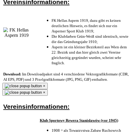
Vereinsinformationen:
FK Hellas Aspern 1919, dazu gibt es keinen
deutlichen Hinweis, es findet sich nur ein
Asperner Sport Klub 1919
;
Die Klubfarben Grün-Weiß sind identisch, sowie
die das Gründungsjahr 1910
;
Aspern ist ein kleiner Bezirksteil aus Wien dem
22. Bezirk und das hier gleich zwei Vereine
gleichzeitig gegründet wurden, scheint sehr
fraglich.
Download:
Im Downloadpaket sind 4 verschiedene Vektorgrafikformate (CDR,
AI EPS, PDF) und 3 Pixelgrafikformate (JPG, PNG, GIF) enthalten.
×
×
Vereinsinformationen:
Klub Sportowy Rewera Stanisławów (vor 1945)
1908 = als Towarzystwa Zabaw Ruchowych