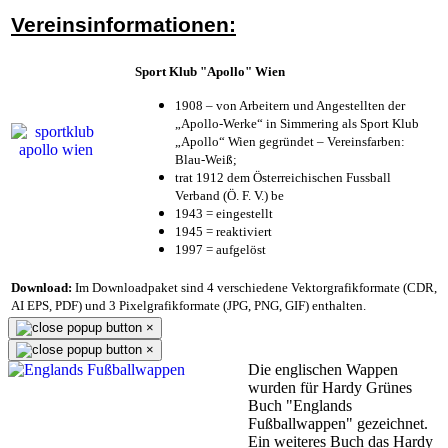
Vereinsinformationen:
Sport Klub "Apollo" Wien
1908 – von Arbeitern und Angestellten der
„Apollo-Werke“ in Simmering als Sport Klub
„Apollo“ Wien gegründet – Vereinsfarben:
Blau-Weiß;
trat 1912 dem Österreichischen Fussball
Verband (Ö. F. V.) be
1943 = eingestellt
1945 = reaktiviert
1997 = aufgelöst
Download:
Im Downloadpaket sind 4 verschiedene Vektorgrafikformate (CDR,
AI EPS, PDF) und 3 Pixelgrafikformate (JPG, PNG, GIF) enthalten.
×
×
Die englischen Wappen
wurden für Hardy Grünes
Buch "Englands
Fußballwappen" gezeichnet.
Ein weiteres Buch das Hardy