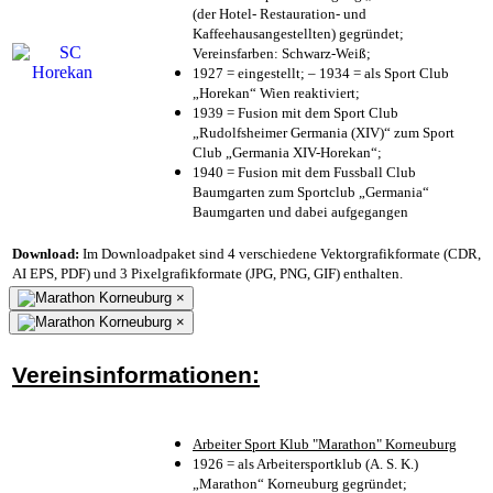
(der Hotel- Restauration- und
Kaffeehausangestellten) gegründet;
Vereinsfarben: Schwarz-Weiß;
1927 = eingestellt; – 1934 = als Sport Club
„Horekan“ Wien reaktiviert;
1939 = Fusion mit dem Sport Club
„Rudolfsheimer Germania (XIV)“ zum Sport
Club „Germania XIV-Horekan“;
1940 = Fusion mit dem Fussball Club
Baumgarten zum Sportclub „Germania“
Baumgarten und dabei aufgegangen
Download:
Im Downloadpaket sind 4 verschiedene Vektorgrafikformate (CDR,
AI EPS, PDF) und 3 Pixelgrafikformate (JPG, PNG, GIF) enthalten.
×
×
Vereinsinformationen:
Arbeiter Sport Klub "Marathon" Korneuburg
1926 = als Arbeitersportklub (A. S. K.)
„Marathon“ Korneuburg gegründet;