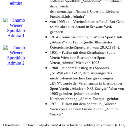
Jedleseer Sportklub „Vindobona“ und nahmen
dabei wieder
den ehemaligen Namen I. Gross Floridsdorfer
Fussballklub „Admira“
von 1905 an – Vereinsfarben: offiziell Rot-Gelb,
wurde aber kurz darauf in Schwarz-Weiß
geändert;
1914 – Namensänderung in Wiener Sport Club
„Admira“ von 1905 (Quelle: Illustriertes
ÖsterreichischesSportblatt, vom 28.02.1914);
1951 – Fusion mit dem Eisenbahner Sport
Verein Wien zum Eisenbahner Sport
Verein„Admira“ Wien von 1905;
1960 – mit dem Einstieg des Sponsors
„NEWAG-NIOGAS“, dem Vorgänger des
niederösterreichischen Energieversorgers
„EVN“, wurde der Vereinsname in Eisenbahner
Sport Verein „Admira – N.Ö. Energie“ Wien von
1905 geändert, jedoch unter der
Kurzbezeichnung „Admira-Energie“ geführt;
1971 – Fusion mit dem Sportclub „Wacker“
Wien von 1908 zum Fussball Club „Admira-
Wacker“
Download:
Im Downloadpaket sind 4 verschiedene Vektorgrafikformate (CDR,