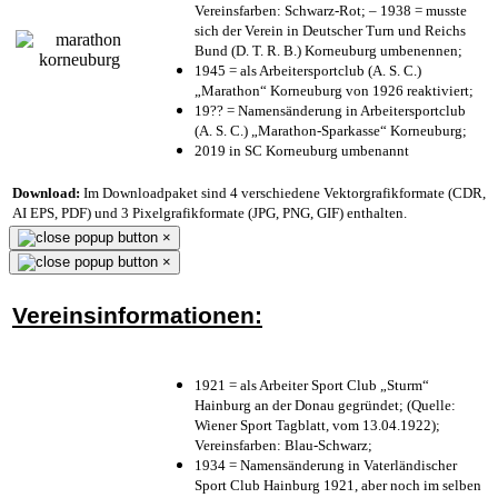
Vereinsfarben: Schwarz-Rot; – 1938 = musste
sich der Verein in Deutscher Turn und Reichs
Bund (D. T. R. B.) Korneuburg umbenennen;
1945 = als Arbeitersportclub (A. S. C.)
„Marathon“ Korneuburg von 1926 reaktiviert;
19?? = Namensänderung in Arbeitersportclub
(A. S. C.) „Marathon-Sparkasse“ Korneuburg;
2019 in SC Korneuburg umbenannt
Download:
Im Downloadpaket sind 4 verschiedene Vektorgrafikformate (CDR,
AI EPS, PDF) und 3 Pixelgrafikformate (JPG, PNG, GIF) enthalten.
×
×
Vereinsinformationen:
1921 = als Arbeiter Sport Club „Sturm“
Hainburg an der Donau gegründet; (Quelle:
Wiener Sport Tagblatt, vom 13.04.1922);
Vereinsfarben: Blau-Schwarz;
1934 = Namensänderung in Vaterländischer
Sport Club Hainburg 1921, aber noch im selben