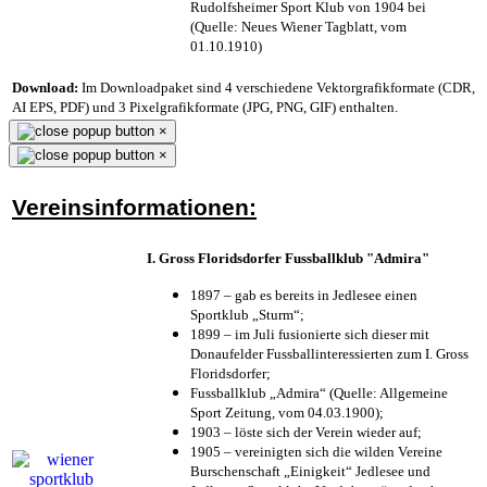
Rudolfsheimer Sport Klub von 1904 bei
(Quelle: Neues Wiener Tagblatt, vom
01.10.1910)
Download:
Im Downloadpaket sind 4 verschiedene Vektorgrafikformate (CDR,
AI EPS, PDF) und 3 Pixelgrafikformate (JPG, PNG, GIF) enthalten.
×
×
Vereinsinformationen:
I. Gross Floridsdorfer Fussballklub "Admira"
1897 – gab es bereits in Jedlesee einen
Sportklub „Sturm“;
1899 – im Juli fusionierte sich dieser mit
Donaufelder Fussballinteressierten zum I. Gross
Floridsdorfer
;
Fussballklub „Admira“ (Quelle: Allgemeine
Sport Zeitung, vom 04.03.1900);
1903 – löste sich der Verein wieder auf;
1905 – vereinigten sich die wilden Vereine
Burschenschaft „Einigkeit“ Jedlesee und