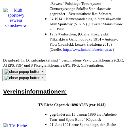
„Rewera“ Polskiego Towarzystwa
Gimnastycznego Sokółw Stanisławowie
gegründet – Vereinsfarben: Rot-Schwarz;
04.1914 = Namensänderung in Stanisławowski
Klub Sportowy (S. K. S.) „Rewera“ Stanisławów
von 1908;
1939 = erloschen; (Quelle: Rozgrywki
Piłkarskie w Galicji do roku 1914 – Autorzy:
Piotr Chomicki, Leszek Śledziona 2015)
(Quelle:
http://www.fussballabzeichen.at
)
Download:
Im Downloadpaket sind 4 verschiedene Vektorgrafikformate (CDR,
AI EPS, PDF) und 3 Pixelgrafikformate (JPG, PNG, GIF) enthalten.
×
×
Vereinsinformationen:
TV Eiche Cöpenick 1896 ATSB (vor 1945)
gegründet am 15. Januar 1896 als „Arbeiter-
Turn- und Sport-Bund“ Köpenick
21. Juni 1921 neue Sportanlage, der „Eiche-