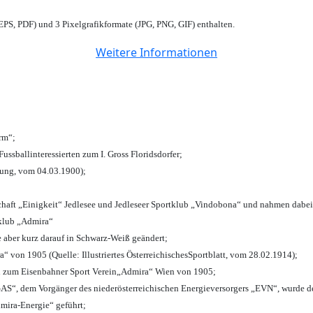
PS, PDF) und 3 Pixelgrafikformate (JPG, PNG, GIF) enthalten.
Weitere Informationen
urm“;
Fussballinteressierten zum I. Gross Floridsdorfer
;
tung, vom 04.03.1900);
chaft „Einigkeit“ Jedlesee und Jedleseer Sportklub „Vindobona“ und nahmen dabei
lklub „Admira“
e aber kurz darauf in Schwarz-Weiß geändert;
von 1905 (Quelle: Illustriertes ÖsterreichischesSportblatt, vom 28.02.1914);
n zum Eisenbahner Sport Verein„Admira“ Wien von 1905;
“, dem Vorgänger des niederösterreichischen Energieversorgers „EVN“, wurde de
mira-Energie“ geführt;