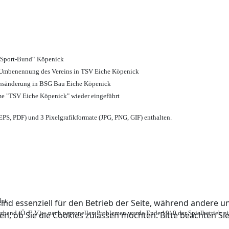
d Sport-Bund“ Köpenick
nd Umbenennung des Vereins in TSV Eiche Köpenick
ensänderung in BSG Bau Eiche Köpenick
me "TSV Eiche Köpenick" wieder eingeführt
PS, PDF) und 3 Pixelgrafikformate (JPG, PNG, GIF) enthalten.
et;
ind essenziell für den Betrieb der Seite, während andere u
rband (Ö. F. V.) – nach personellen Problemen wurde Ende 1910 der Spielbetrieb e
en, ob Sie die Cookies zulassen möchten. Bitte beachten Si