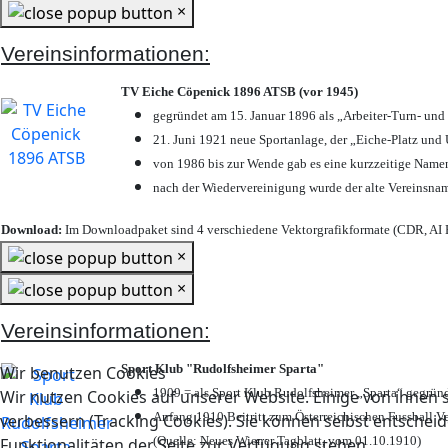
×
Vereinsinformationen:
TV Eiche Cöpenick 1896 ATSB (vor 1945)
gegründet am 15. Januar 1896 als „Arbeiter-Turn- un
21. Juni 1921 neue Sportanlage, der „Eiche-Platz u
von 1986 bis zur Wende gab es eine kurzzeitige Nam
nach der Wiedervereinigung wurde der alte Vereinsna
Download:
Im Downloadpaket sind 4 verschiedene Vektorgrafikformate (CDR, AI E
×
×
Vereinsinformationen:
Sport Klub "Rudolfsheimer Sparta"
Wir benutzen Cookies
1909 = als Sport Klub Rudolfsheimer „Sparta“ gegründ
Wir nutzen Cookies auf unserer Website. Einige von ihnen s
Anfang 1910 Beitritt zum Österreichischen Fussball Ve
verbessern (Tracking Cookies). Sie können selbst entscheid
(Quelle: Neues Wiener Tagblatt, vom 01.10.1910)
Funktionalitäten der Seite zur Verfügung stehen.