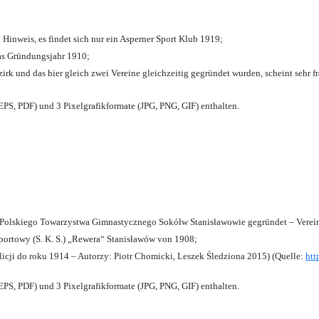
 Hinweis, es findet sich nur ein Asperner Sport Klub 1919
;
das Gründungsjahr 1910
;
zirk und das hier gleich zwei Vereine gleichzeitig gegründet wurden, scheint sehr fr
PS, PDF) und 3 Pixelgrafikformate (JPG, PNG, GIF) enthalten.
olskiego Towarzystwa Gimnastycznego Sokółw Stanisławowie gegründet – Verein
ortowy (S. K. S.) „Rewera“ Stanisławów von 1908;
licji do roku 1914 – Autorzy: Piotr Chomicki, Leszek Śledziona 2015) (Quelle:
htt
PS, PDF) und 3 Pixelgrafikformate (JPG, PNG, GIF) enthalten.