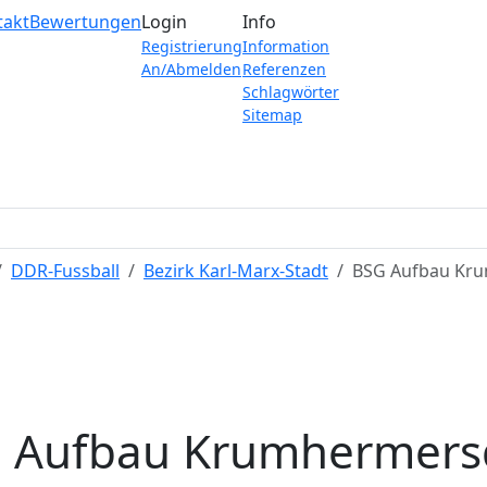
takt
Bewertungen
Login
Info
Registrierung
Information
An/Abmelden
Referenzen
Schlagwörter
Sitemap
DDR-Fussball
Bezirk Karl-Marx-Stadt
BSG Aufbau Kr
 Aufbau Krumhermers