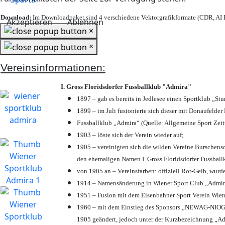
Download:
Im Downloadpaket sind 4 verschiedene Vektorgrafikformate (CDR, AI E
Akzeptieren
Ablehnen
×
×
Vereinsinformationen:
I. Gross Floridsdorfer Fussballklub "Admira"
1897 – gab es bereits in Jedlesee einen Sportklub „St
1899 – im Juli fusionierte sich dieser mit Donaufelder 
Fussballklub „Admira“ (Quelle: Allgemeine Sport Zei
1903 – löste sich der Verein wieder auf;
1905 – vereinigten sich die wilden Vereine Burschens
den ehemaligen Namen I. Gross Floridsdorfer Fussbal
von 1905 an – Vereinsfarben: offiziell Rot-Gelb, wurd
1914 – Namensänderung in Wiener Sport Club „Admira“ 
1951 – Fusion mit dem Eisenbahner Sport Verein Wie
1960 – mit dem Einstieg des Sponsors „NEWAG-NIOGAS
1905 geändert, jedoch unter der Kurzbezeichnung „Ad