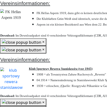
Vereinsinformationen:
FK Hellas Aspern 1919, dazu gibt es keinen deutlichen
Die Klubfarben Grün-Weiß sind identisch, sowie die 
Aspern ist ein kleiner Bezirksteil aus Wien dem 22. Be
Download:
Im Downloadpaket sind 4 verschiedene Vektorgrafikformate (CDR, AI E
×
×
Vereinsinformationen:
Klub Sportowy Rewera Stanisławów (vor 1945)
1908 = als Towarzystwa Zabaw Ruchowych „Rewera“ P
04.1914 = Namensänderung in Stanisławowski Klub Sp
1939 = erloschen; (Quelle: Rozgrywki Piłkarskie w Ga
Download:
Im Downloadpaket sind 4 verschiedene Vektorgrafikformate (CDR, AI E
×