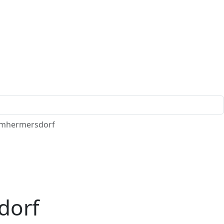
umhermersdorf
dorf