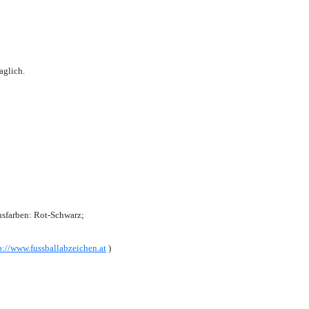
aglich.
sfarben: Rot-Schwarz;
p://www.fussballabzeichen.at
)