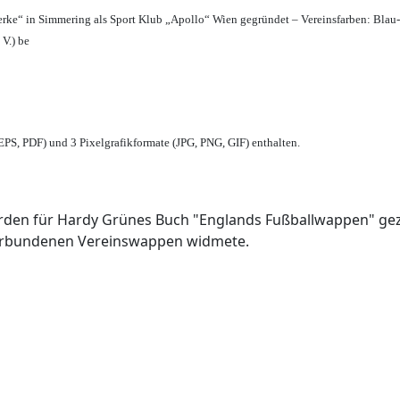
erke“ in Simmering als Sport Klub „Apollo“ Wien gegründet – Vereinsfarben: Blau
 V.) be
PS, PDF) und 3 Pixelgrafikformate (JPG, PNG, GIF) enthalten.
den für Hardy Grünes Buch "Englands Fußballwappen" geze
verbundenen Vereinswappen widmete.