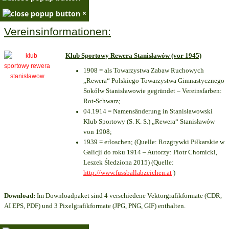
×
Vereinsinformationen:
Klub Sportowy Rewera Stanisławów (vor 1945)
1908 = als Towarzystwa Zabaw Ruchowych
„Rewera“ Polskiego Towarzystwa Gimnastycznego
Sokółw Stanisławowie gegründet – Vereinsfarben:
Rot-Schwarz;
04.1914 = Namensänderung in Stanisławowski
Klub Sportowy (S. K. S.) „Rewera“ Stanisławów
von 1908;
1939 = erloschen; (Quelle: Rozgrywki Piłkarskie w
Galicji do roku 1914 – Autorzy: Piotr Chomicki,
Leszek Śledziona 2015) (Quelle:
http://www.fussballabzeichen.at
)
Download:
Im Downloadpaket sind 4 verschiedene Vektorgrafikformate (CDR,
AI EPS, PDF) und 3 Pixelgrafikformate (JPG, PNG, GIF) enthalten.