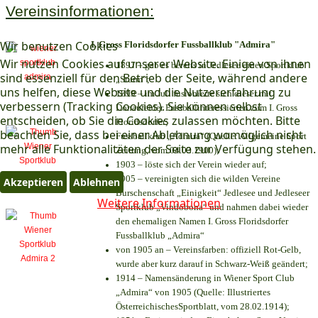
Vereinsinformationen:
Wir benutzen Cookies
I. Gross Floridsdorfer Fussballklub "Admira"
Wir nutzen Cookies auf unserer Website. Einige von ihnen
1897 – gab es bereits in Jedlesee einen Sportklub
sind essenziell für den Betrieb der Seite, während andere
„Sturm“;
uns helfen, diese Website und die Nutzererfahrung zu
1899 – im Juli fusionierte sich dieser mit
verbessern (Tracking Cookies). Sie können selbst
Donaufelder Fussballinteressierten zum I. Gross
entscheiden, ob Sie die Cookies zulassen möchten. Bitte
Floridsdorfer
;
beachten Sie, dass bei einer Ablehnung womöglich nicht
Fussballklub „Admira“ (Quelle: Allgemeine Sport
mehr alle Funktionalitäten der Seite zur Verfügung stehen.
Zeitung, vom 04.03.1900);
1903 – löste sich der Verein wieder auf;
1905 – vereinigten sich die wilden Vereine
Akzeptieren
Ablehnen
Burschenschaft „Einigkeit“ Jedlesee und Jedleseer
Weitere Informationen
Sportklub „Vindobona“ und nahmen dabei wieder
den ehemaligen Namen I. Gross Floridsdorfer
Fussballklub „Admira“
von 1905 an – Vereinsfarben: offiziell Rot-Gelb,
wurde aber kurz darauf in Schwarz-Weiß geändert;
1914 – Namensänderung in Wiener Sport Club
„Admira“ von 1905 (Quelle: Illustriertes
ÖsterreichischesSportblatt, vom 28.02.1914);