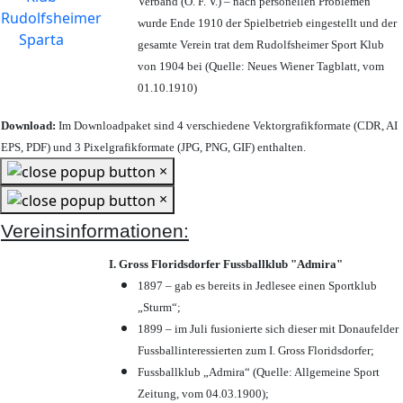
Verband (Ö. F. V.) – nach personellen Problemen
wurde Ende 1910 der Spielbetrieb eingestellt und der
gesamte Verein trat dem Rudolfsheimer Sport Klub
von 1904 bei (Quelle: Neues Wiener Tagblatt, vom
01.10.1910)
Download:
Im Downloadpaket sind 4 verschiedene Vektorgrafikformate (CDR, AI
EPS, PDF) und 3 Pixelgrafikformate (JPG, PNG, GIF) enthalten.
×
×
Vereinsinformationen:
I. Gross Floridsdorfer Fussballklub "Admira"
1897 – gab es bereits in Jedlesee einen Sportklub
„Sturm“;
1899 – im Juli fusionierte sich dieser mit Donaufelder
Fussballinteressierten zum I. Gross Floridsdorfer
;
Fussballklub „Admira“ (Quelle: Allgemeine Sport
Zeitung, vom 04.03.1900);