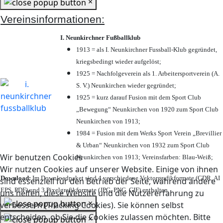
×
Vereinsinformationen:
I. Neunkirchner Fußballklub
1913 = als I. Neunkirchner Fussball-Klub gegründet,
kriegsbedingt wieder aufgelöst;
1925 = Nachfolgeverein als 1. Arbeitersportverein (A.
S. V.) Neunkirchen wieder gegründet;
1925 = kurz darauf Fusion mit dem Sport Club
„Bewegung“ Neunkirchen von 1920 zum Sport Club
Neunkirchen von 1913;
1984 = Fusion mit dem Werks Sport Verein „Brevillier
& Urban“ Neunkirchen von 1932 zum Sport Club
Wir benutzen Cookies
Neunkirchen von 1913; Vereinsfarben: Blau-Weiß;
Wir nutzen Cookies auf unserer Website. Einige von ihnen
Download:
Im Downloadpaket sind 4 verschiedene Vektorgrafikformate (CDR, AI
sind essenziell für den Betrieb der Seite, während andere
EPS, PDF) und 3 Pixelgrafikformate (JPG, PNG, GIF) enthalten.
uns helfen, diese Website und die Nutzererfahrung zu
×
verbessern (Tracking Cookies). Sie können selbst
entscheiden, ob Sie die Cookies zulassen möchten. Bitte
×