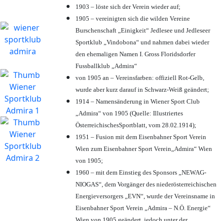
1903 – löste sich der Verein wieder auf;
1905 – vereinigten sich die wilden Vereine
Burschenschaft „Einigkeit“ Jedlesee und Jedleseer
Sportklub „Vindobona“ und nahmen dabei wieder
den ehemaligen Namen I. Gross Floridsdorfer
Fussballklub „Admira“
von 1905 an – Vereinsfarben: offiziell Rot-Gelb,
wurde aber kurz darauf in Schwarz-Weiß geändert;
1914 – Namensänderung in Wiener Sport Club
„Admira“ von 1905 (Quelle: Illustriertes
ÖsterreichischesSportblatt, vom 28.02.1914);
1951 – Fusion mit dem Eisenbahner Sport Verein
Wien zum Eisenbahner Sport Verein„Admira“ Wien
von 1905;
1960 – mit dem Einstieg des Sponsors „NEWAG-
NIOGAS“, dem Vorgänger des niederösterreichischen
Energieversorgers „EVN“, wurde der Vereinsname in
Eisenbahner Sport Verein „Admira – N.Ö. Energie“
Wien von 1905 geändert, jedoch unter der