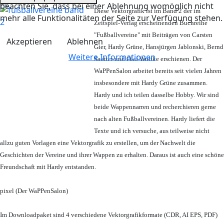
beachten Sie, dass bei einer Ablehnung womöglich nicht
Diese Vektorgrafik ist im Band 2 der im
mehr alle Funktionalitäten der Seite zur Verfügung stehen.
Zeitspiel-Verlag erscheinenden Buchreihe
"Fußballvereine" mit Beiträgen von Carsten
Akzeptieren
Ablehnen
Gier, Hardy Grüne, Hansjürgen Jablonski, Bernd
Weitere Informationen
Sautter und Olaf Wuttke erschienen. Der
WaPPenSalon arbeitet bereits seit vielen Jahren
insbesondere mit Hardy Grüne zusammen.
Hardy und ich teilen dasselbe Hobby. Wir sind
beide Wappennarren und recherchieren gerne
nach alten Fußballvereinen. Hardy liefert die
Texte und ich versuche, aus teilweise nicht
allzu guten Vorlagen eine Vektorgrafik zu erstellen, um der Nachwelt die
Geschichten der Vereine und ihrer Wappen zu erhalten. Daraus ist auch eine schöne
Freundschaft mit Hardy entstanden.
pixel (Der WaPPenSalon)
Im Downloadpaket sind 4 verschiedene Vektorgrafikformate (CDR, AI EPS, PDF)