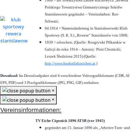
1908 = als Towarzystwa Zabaw Ruchowych „Rewera“
Polskiego Towarzystwa Gimnastycznego Sokółw
Stanisławowie gegründet – Vereinsfarben: Rot-
Schwarz;
04.1914 = Namensänderung in Stanisławowski Klub
Sportowy (S. K. S.) „Rewera“ Stanisławów von 1908;
1939 = erloschen; (Quelle: Rozgrywki Piłkarskie w
Galicji do roku 1914 – Autorzy: Piotr Chomicki,
Leszek Śledziona 2015) (Quelle:
http://www.fussballabzeichen.at
)
Download:
Im Downloadpaket sind 4 verschiedene Vektorgrafikformate (CDR, AI
EPS, PDF) und 3 Pixelgrafikformate (JPG, PNG, GIF) enthalten.
×
×
Vereinsinformationen:
TV Eiche Cöpenick 1896 ATSB (vor 1945)
gegründet am 15. Januar 1896 als „Arbeiter-Turn- und