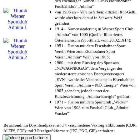
den ehemaligen Namen I. Gross Floridsdorfer
Fussballklub „Admira“
von 1905 an – Vereinsfarben: offiziell Rot-Gelb,
wurde aber kurz darauf in Schwarz-Weiß
geändert;
1914 – Namensänderung in Wiener Sport Club
„Admira“ von 1905 (Quelle: Illustriertes
ÖsterreichischesSportblatt, vom 28.02.1914);
1951 – Fusion mit dem Eisenbahner Sport
Verein Wien zum Eisenbahner Sport
Verein„Admira“ Wien von 1905;
1960 – mit dem Einstieg des Sponsors
„NEWAG-NIOGAS“, dem Vorgänger des
niederösterreichischen Energieversorgers
„EVN“, wurde der Vereinsname in Eisenbahner
Sport Verein „Admira – N.Ö. Energie“ Wien von
1905 geändert, jedoch unter der
Kurzbezeichnung „Admira-Energie“ geführt;
1971 – Fusion mit dem Sportclub „Wacker“
Wien von 1908 zum Fussball Club „Admira-
Wacker“
Download:
Im Downloadpaket sind 4 verschiedene Vektorgrafikformate (CDR,
AI EPS, PDF) und 3 Pixelgrafikformate (JPG, PNG, GIF) enthalten.
×