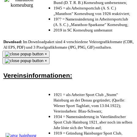
Bund (D. T. R. B.) Korneuburg umbenennen;
1945 = als Arbeitersportclub (A. S. C.)
„Marathon“ Korneuburg von 1926 reaktiviert;
19?? = Namensänderung in Arbeitersportclub
(A. S. C.) „Marathon-Sparkasse“ Korneuburg;
2019 in SC Korneuburg umbenannt
Download:
Im Downloadpaket sind 4 verschiedene Vektorgrafikformate (CDR,
AI EPS, PDF) und 3 Pixelgrafikformate (JPG, PNG, GIF) enthalten.
×
×
Vereinsinformationen:
1921 = als Arbeiter Sport Club „Sturm“
Hainburg an der Donau gegründet; (Quelle:
Wiener Sport Tagblatt, vom 13.04.1922);
Vereinsfarben: Blau-Schwarz;
1934 = Namensänderung in Vaterländischer
Sport Club Hainburg 1921, aber noch im selben
Jahr löste sich der Verein auf;
1919 = Gründung Hainburger Sport Club,