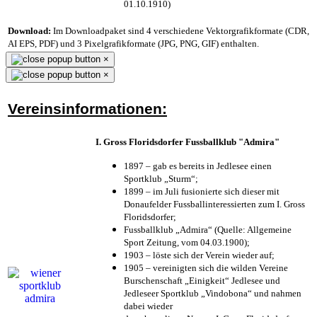
01.10.1910)
Download:
Im Downloadpaket sind 4 verschiedene Vektorgrafikformate (CDR,
AI EPS, PDF) und 3 Pixelgrafikformate (JPG, PNG, GIF) enthalten.
×
×
Vereinsinformationen:
I. Gross Floridsdorfer Fussballklub "Admira"
1897 – gab es bereits in Jedlesee einen
Sportklub „Sturm“;
1899 – im Juli fusionierte sich dieser mit
Donaufelder Fussballinteressierten zum I. Gross
Floridsdorfer
;
Fussballklub „Admira“ (Quelle: Allgemeine
Sport Zeitung, vom 04.03.1900);
1903 – löste sich der Verein wieder auf;
1905 – vereinigten sich die wilden Vereine
Burschenschaft „Einigkeit“ Jedlesee und
Jedleseer Sportklub „Vindobona“ und nahmen
dabei wieder