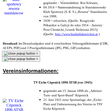
gegründet – Vereinsfarben: Rot-Schwarz;
04.1914 = Namensänderung in Stanisławowski
Klub Sportowy (S. K. S.) „Rewera“ Stanisławów
von 1908;
1939 = erloschen; (Quelle: Rozgrywki
Piłkarskie w Galicji do roku 1914 – Autorzy:
Piotr Chomicki, Leszek Śledziona 2015)
(Quelle:
http://www.fussballabzeichen.at
)
Download:
Im Downloadpaket sind 4 verschiedene Vektorgrafikformate (CDR,
AI EPS, PDF) und 3 Pixelgrafikformate (JPG, PNG, GIF) enthalten.
×
×
Vereinsinformationen:
TV Eiche Cöpenick 1896 ATSB (vor 1945)
gegründet am 15. Januar 1896 als „Arbeiter-
Turn- und Sport-Bund“ Köpenick
21. Juni 1921 neue Sportanlage, der „Eiche-
Platz und Umbenennung des Vereins in TSV
Eiche Köpenick