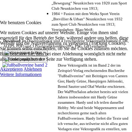
„Bewegung“ Neunkirchen von 1920 zum Sport
Club Neunkirchen von 1913;
1984 = Fusion mit dem Werks Sport Verein
„Brevillier & Urban“ Neunkirchen von 1932
Wir benutzen Cookies
zum Sport Club Neunkirchen von 1913;
Vereinsfarben: Blau-Weiß;
Wir nutzen Cookies auf unserer Website. Einige von ihnen sind
essenziell für den Betrieb der Seite, während andere uns helfen, diese
Download:
Im Downloadpaket sind 4 verschiedene Vektorgrafikformate (CDR,
Website und die Nutzererfahrung zu verbessern (Tracking Cookies).
AI EPS, PDF) und 3 Pixelgrafikformate (JPG, PNG, GIF) enthalten.
Sie können selbst entscheiden, ob Sie die Cookies zulassen möchten.
×
Bitte beachten Sie, dass bei einer Ablehnung womöglich nicht mehr
alle Funktionalitäten der Seite zur Verfügung stehen.
×
Diese Vektorgrafik ist im Band 2 der im
Akzeptieren
Ablehnen
Zeitspiel-Verlag erscheinenden Buchreihe
Weitere Informationen
"Fußballvereine" mit Beiträgen von Carsten
Gier, Hardy Grüne, Hansjürgen Jablonski,
Bernd Sautter und Olaf Wuttke erschienen.
Der WaPPenSalon arbeitet bereits seit vielen
Jahren insbesondere mit Hardy Grüne
zusammen. Hardy und ich teilen dasselbe
Hobby. Wir sind beide Wappennarren und
recherchieren gerne nach alten
Fußballvereinen. Hardy liefert die Texte und
ich versuche, aus teilweise nicht allzu guten
Vorlagen eine Vektorgrafik zu erstellen, um