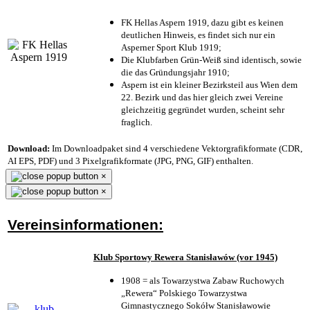
FK Hellas Aspern 1919, dazu gibt es keinen
deutlichen Hinweis, es findet sich nur ein
Asperner Sport Klub 1919
;
Die Klubfarben Grün-Weiß sind identisch, sowie
die das Gründungsjahr 1910
;
Aspern ist ein kleiner Bezirksteil aus Wien dem
22. Bezirk und das hier gleich zwei Vereine
gleichzeitig gegründet wurden, scheint sehr
fraglich.
Download:
Im Downloadpaket sind 4 verschiedene Vektorgrafikformate (CDR,
AI EPS, PDF) und 3 Pixelgrafikformate (JPG, PNG, GIF) enthalten.
×
×
Vereinsinformationen:
Klub Sportowy Rewera Stanisławów (vor 1945)
1908 = als Towarzystwa Zabaw Ruchowych
„Rewera“ Polskiego Towarzystwa
Gimnastycznego Sokółw Stanisławowie