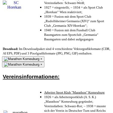
Vereinsfarben: Schwarz-Weiß;
1927 = eingestellt; – 1934 = als Sport Club
„Horekan“ Wien reaktiviert;
1939 = Fusion mit dem Sport Club
„Rudolfsheimer Germania (XIV)“ zum Sport
Club „Germania XIV-Horekan“;
1940 = Fusion mit dem Fussball Club
Baumgarten zum Sportclub „Germania“
Baumgarten und dabei aufgegangen
Download:
Im Downloadpaket sind 4 verschiedene Vektorgrafikformate (CDR,
AI EPS, PDF) und 3 Pixelgrafikformate (JPG, PNG, GIF) enthalten.
×
×
Vereinsinformationen:
Arbeiter Sport Klub "Marathon" Korneuburg
1926 = als Arbeitersportklub (A. S. K.)
„Marathon“ Korneuburg gegründet;
Vereinsfarben: Schwarz-Rot; – 1938 = musste
sich der Verein in Deutscher Turn und Reichs