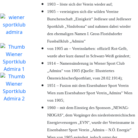
1903 – löste sich der Verein wieder auf;
1905 – vereinigten sich die wilden Vereine
Burschenschaft „Einigkeit“ Jedlesee und Jedleseer
Sportklub „Vindobona“ und nahmen dabei wieder
den ehemaligen Namen I. Gross Floridsdorfer
Fussballklub „Admira“
von 1905 an – Vereinsfarben: offiziell Rot-Gelb,
wurde aber kurz darauf in Schwarz-Weiß geändert;
1914 – Namensänderung in Wiener Sport Club
„Admira“ von 1905 (Quelle: Illustriertes
ÖsterreichischesSportblatt, vom 28.02.1914);
1951 – Fusion mit dem Eisenbahner Sport Verein
Wien zum Eisenbahner Sport Verein„Admira“ Wien
von 1905;
1960 – mit dem Einstieg des Sponsors „NEWAG-
NIOGAS“, dem Vorgänger des niederösterreichischen
Energieversorgers „EVN“, wurde der Vereinsname in
Eisenbahner Sport Verein „Admira – N.Ö. Energie“
Wien von 1905 geändert, jedoch unter der