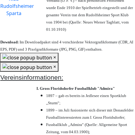
Verband (Ö. F. V.) – nach personellen Problemen
wurde Ende 1910 der Spielbetrieb eingestellt und der
gesamte Verein trat dem Rudolfsheimer Sport Klub
von 1904 bei (Quelle: Neues Wiener Tagblatt, vom
01.10.1910)
Download:
Im Downloadpaket sind 4 verschiedene Vektorgrafikformate (CDR, AI
EPS, PDF) und 3 Pixelgrafikformate (JPG, PNG, GIF) enthalten.
×
×
Vereinsinformationen:
I. Gross Floridsdorfer Fussballklub "Admira"
1897 – gab es bereits in Jedlesee einen Sportklub
„Sturm“;
1899 – im Juli fusionierte sich dieser mit Donaufelder
Fussballinteressierten zum I. Gross Floridsdorfer
;
Fussballklub „Admira“ (Quelle: Allgemeine Sport
Zeitung, vom 04.03.1900);