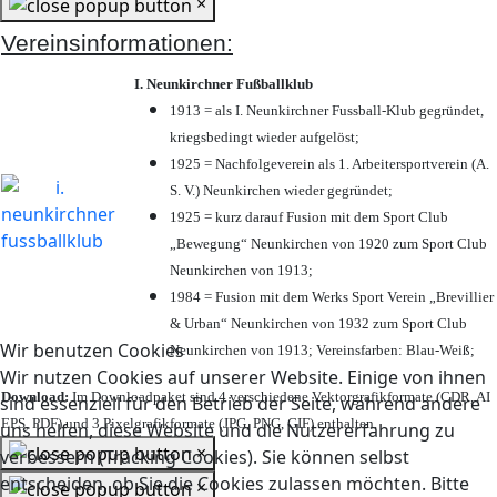
×
Vereinsinformationen:
I. Neunkirchner Fußballklub
1913 = als I. Neunkirchner Fussball-Klub gegründet,
kriegsbedingt wieder aufgelöst;
1925 = Nachfolgeverein als 1. Arbeitersportverein (A.
S. V.) Neunkirchen wieder gegründet;
1925 = kurz darauf Fusion mit dem Sport Club
„Bewegung“ Neunkirchen von 1920 zum Sport Club
Neunkirchen von 1913;
1984 = Fusion mit dem Werks Sport Verein „Brevillier
& Urban“ Neunkirchen von 1932 zum Sport Club
Wir benutzen Cookies
Neunkirchen von 1913; Vereinsfarben: Blau-Weiß;
Wir nutzen Cookies auf unserer Website. Einige von ihnen
Download:
Im Downloadpaket sind 4 verschiedene Vektorgrafikformate (CDR, AI
sind essenziell für den Betrieb der Seite, während andere
EPS, PDF) und 3 Pixelgrafikformate (JPG, PNG, GIF) enthalten.
uns helfen, diese Website und die Nutzererfahrung zu
×
verbessern (Tracking Cookies). Sie können selbst
entscheiden, ob Sie die Cookies zulassen möchten. Bitte
×