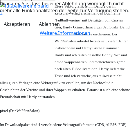
beachten Sie, dass bei einer Ablehnung womöglich nicht
Diese Vektorgrafik ist im Band 2 der im
mehr alle Funktionalitäten der Seite zur Verfügung stehen.
Zeitspiel-Verlag erscheinenden Buchreihe
"Fußballvereine" mit Beiträgen von Carsten
Akzeptieren
Ablehnen
Gier, Hardy Grüne, Hansjürgen Jablonski, Bernd
Weitere Informationen
Sautter und Olaf Wuttke erschienen. Der
WaPPenSalon arbeitet bereits seit vielen Jahren
insbesondere mit Hardy Grüne zusammen.
Hardy und ich teilen dasselbe Hobby. Wir sind
beide Wappennarren und recherchieren gerne
nach alten Fußballvereinen. Hardy liefert die
Texte und ich versuche, aus teilweise nicht
allzu guten Vorlagen eine Vektorgrafik zu erstellen, um der Nachwelt die
Geschichten der Vereine und ihrer Wappen zu erhalten. Daraus ist auch eine schöne
Freundschaft mit Hardy entstanden.
pixel (Der WaPPenSalon)
Im Downloadpaket sind 4 verschiedene Vektorgrafikformate (CDR, AI EPS, PDF)