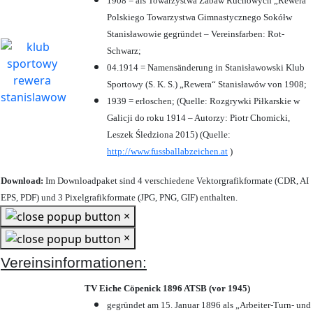
1908 = als Towarzystwa Zabaw Ruchowych „Rewera“
Polskiego Towarzystwa Gimnastycznego Sokółw
Stanisławowie gegründet – Vereinsfarben: Rot-
Schwarz;
04.1914 = Namensänderung in Stanisławowski Klub
Sportowy (S. K. S.) „Rewera“ Stanisławów von 1908;
1939 = erloschen; (Quelle: Rozgrywki Piłkarskie w
Galicji do roku 1914 – Autorzy: Piotr Chomicki,
Leszek Śledziona 2015) (Quelle:
http://www.fussballabzeichen.at
)
Download:
Im Downloadpaket sind 4 verschiedene Vektorgrafikformate (CDR, AI
EPS, PDF) und 3 Pixelgrafikformate (JPG, PNG, GIF) enthalten.
×
×
Vereinsinformationen:
TV Eiche Cöpenick 1896 ATSB (vor 1945)
gegründet am 15. Januar 1896 als „Arbeiter-Turn- und