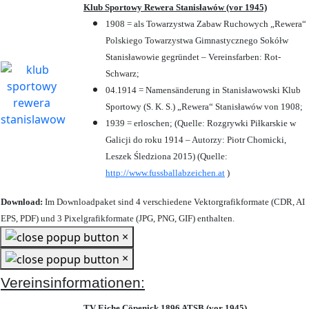
Klub Sportowy Rewera Stanisławów (vor 1945)
1908 = als Towarzystwa Zabaw Ruchowych „Rewera“
Polskiego Towarzystwa Gimnastycznego Sokółw
Stanisławowie gegründet – Vereinsfarben: Rot-
Schwarz;
04.1914 = Namensänderung in Stanisławowski Klub
Sportowy (S. K. S.) „Rewera“ Stanisławów von 1908;
1939 = erloschen; (Quelle: Rozgrywki Piłkarskie w
Galicji do roku 1914 – Autorzy: Piotr Chomicki,
Leszek Śledziona 2015) (Quelle:
http://www.fussballabzeichen.at
)
Download:
Im Downloadpaket sind 4 verschiedene Vektorgrafikformate (CDR, AI
EPS, PDF) und 3 Pixelgrafikformate (JPG, PNG, GIF) enthalten.
×
×
Vereinsinformationen:
TV Eiche Cöpenick 1896 ATSB (vor 1945)