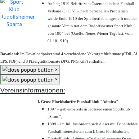
Anfang 1910 Beitritt zum Österreichischen Fussball
Verband (Ö. F. V.) – nach personellen Problemen
wurde Ende 1910 der Spielbetrieb eingestellt und der
gesamte Verein trat dem Rudolfsheimer Sport Klub
von 1904 bei (Quelle: Neues Wiener Tagblatt, vom
01.10.1910)
Download:
Im Downloadpaket sind 4 verschiedene Vektorgrafikformate (CDR, AI
EPS, PDF) und 3 Pixelgrafikformate (JPG, PNG, GIF) enthalten.
×
×
Vereinsinformationen:
I. Gross Floridsdorfer Fussballklub "Admira"
1897 – gab es bereits in Jedlesee einen Sportklub
„Sturm“;
1899 – im Juli fusionierte sich dieser mit Donaufelder
Fussballinteressierten zum I. Gross Floridsdorfer
;
Fussballklub „Admira“ (Quelle: Allgemeine Sport