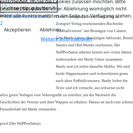
entscheiden, ob Sie die Cookies zulassen möchten. Bitte
×
beachten Sie, dass bei einer Ablehnung womöglich nicht
mehr alle Funktionalitäten der Seite zur Verfügung stehen.
Diese Vektorgrafik ist im Band 2 der im
Zeitspiel-Verlag erscheinenden Buchreihe
Akzeptieren
Ablehnen
"Fußballvereine" mit Beiträgen von Carsten
Weitere Informationen
Gier, Hardy Grüne, Hansjürgen Jablonski, Bernd
Sautter und Olaf Wuttke erschienen. Der
WaPPenSalon arbeitet bereits seit vielen Jahren
insbesondere mit Hardy Grüne zusammen.
Hardy und ich teilen dasselbe Hobby. Wir sind
beide Wappennarren und recherchieren gerne
nach alten Fußballvereinen. Hardy liefert die
Texte und ich versuche, aus teilweise nicht
allzu guten Vorlagen eine Vektorgrafik zu erstellen, um der Nachwelt die
Geschichten der Vereine und ihrer Wappen zu erhalten. Daraus ist auch eine schöne
Freundschaft mit Hardy entstanden.
pixel (Der WaPPenSalon)