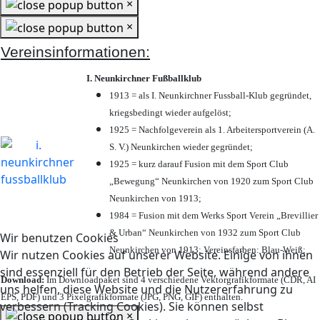
×
×
Vereinsinformationen:
I. Neunkirchner Fußballklub
1913 = als I. Neunkirchner Fussball-Klub gegründet,
kriegsbedingt wieder aufgelöst;
1925 = Nachfolgeverein als 1. Arbeitersportverein (A.
S. V.) Neunkirchen wieder gegründet;
1925 = kurz darauf Fusion mit dem Sport Club
„Bewegung“ Neunkirchen von 1920 zum Sport Club
Neunkirchen von 1913;
1984 = Fusion mit dem Werks Sport Verein „Brevillier
& Urban“ Neunkirchen von 1932 zum Sport Club
Wir benutzen Cookies
Neunkirchen von 1913; Vereinsfarben: Blau-Weiß;
Wir nutzen Cookies auf unserer Website. Einige von ihnen
sind essenziell für den Betrieb der Seite, während andere
Download:
Im Downloadpaket sind 4 verschiedene Vektorgrafikformate (CDR, AI
uns helfen, diese Website und die Nutzererfahrung zu
EPS, PDF) und 3 Pixelgrafikformate (JPG, PNG, GIF) enthalten.
verbessern (Tracking Cookies). Sie können selbst
×