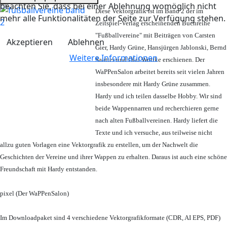
beachten Sie, dass bei einer Ablehnung womöglich nicht
Diese Vektorgrafik ist im Band 2 der im
mehr alle Funktionalitäten der Seite zur Verfügung stehen.
Zeitspiel-Verlag erscheinenden Buchreihe
"Fußballvereine" mit Beiträgen von Carsten
Akzeptieren
Ablehnen
Gier, Hardy Grüne, Hansjürgen Jablonski, Bernd
Weitere Informationen
Sautter und Olaf Wuttke erschienen. Der
WaPPenSalon arbeitet bereits seit vielen Jahren
insbesondere mit Hardy Grüne zusammen.
Hardy und ich teilen dasselbe Hobby. Wir sind
beide Wappennarren und recherchieren gerne
nach alten Fußballvereinen. Hardy liefert die
Texte und ich versuche, aus teilweise nicht
allzu guten Vorlagen eine Vektorgrafik zu erstellen, um der Nachwelt die
Geschichten der Vereine und ihrer Wappen zu erhalten. Daraus ist auch eine schöne
Freundschaft mit Hardy entstanden.
pixel (Der WaPPenSalon)
Im Downloadpaket sind 4 verschiedene Vektorgrafikformate (CDR, AI EPS, PDF)