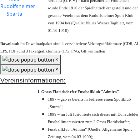
Verband (Ö. F. V.) – nach personellen Problemen
wurde Ende 1910 der Spielbetrieb eingestellt und der
gesamte Verein trat dem Rudolfsheimer Sport Klub
von 1904 bei (Quelle: Neues Wiener Tagblatt, vom
01.10.1910)
Download:
Im Downloadpaket sind 4 verschiedene Vektorgrafikformate (CDR, AI
EPS, PDF) und 3 Pixelgrafikformate (JPG, PNG, GIF) enthalten.
×
×
Vereinsinformationen:
I. Gross Floridsdorfer Fussballklub "Admira"
1897 – gab es bereits in Jedlesee einen Sportklub
„Sturm“;
1899 – im Juli fusionierte sich dieser mit Donaufelder
Fussballinteressierten zum I. Gross Floridsdorfer
;
Fussballklub „Admira“ (Quelle: Allgemeine Sport
Zeitung, vom 04.03.1900);