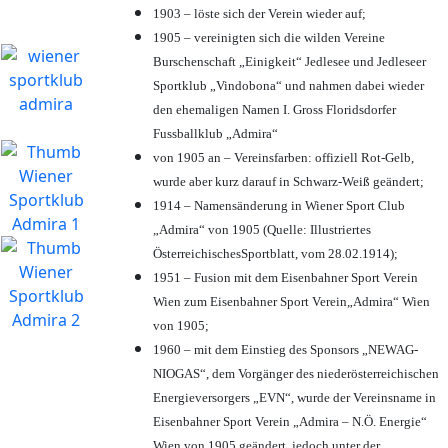
1903 – löste sich der Verein wieder auf;
1905 – vereinigten sich die wilden Vereine
Burschenschaft „Einigkeit“ Jedlesee und Jedleseer
Sportklub „Vindobona“ und nahmen dabei wieder
den ehemaligen Namen I. Gross Floridsdorfer
Fussballklub „Admira“
von 1905 an – Vereinsfarben: offiziell Rot-Gelb,
wurde aber kurz darauf in Schwarz-Weiß geändert;
1914 – Namensänderung in Wiener Sport Club
„Admira“ von 1905 (Quelle: Illustriertes
ÖsterreichischesSportblatt, vom 28.02.1914);
1951 – Fusion mit dem Eisenbahner Sport Verein
Wien zum Eisenbahner Sport Verein„Admira“ Wien
von 1905;
1960 – mit dem Einstieg des Sponsors „NEWAG-
NIOGAS“, dem Vorgänger des niederösterreichischen
Energieversorgers „EVN“, wurde der Vereinsname in
Eisenbahner Sport Verein „Admira – N.Ö. Energie“
Wien von 1905 geändert, jedoch unter der