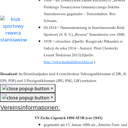
1908 = als Towarzystwa Zabaw Ruchowych „Rewera“
Polskiego Towarzystwa Gimnastycznego Sokółw
Stanisławowie gegründet – Vereinsfarben: Rot-
Schwarz;
04.1914 = Namensänderung in Stanisławowski Klub
Sportowy (S. K. S.) „Rewera“ Stanisławów von 1908;
1939 = erloschen; (Quelle: Rozgrywki Piłkarskie w
Galicji do roku 1914 – Autorzy: Piotr Chomicki,
Leszek Śledziona 2015) (Quelle:
http://www.fussballabzeichen.at
)
Download:
Im Downloadpaket sind 4 verschiedene Vektorgrafikformate (CDR, AI
EPS, PDF) und 3 Pixelgrafikformate (JPG, PNG, GIF) enthalten.
×
×
Vereinsinformationen:
TV Eiche Cöpenick 1896 ATSB (vor 1945)
gegründet am 15. Januar 1896 als „Arbeiter-Turn- und