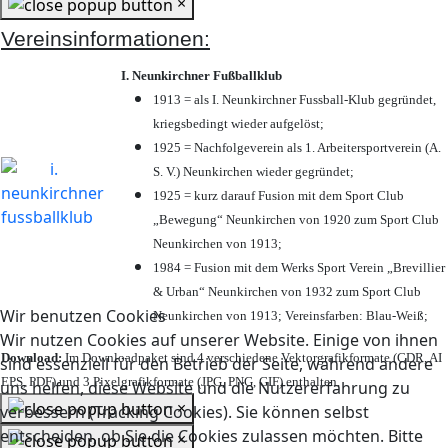
×
Vereinsinformationen:
I. Neunkirchner Fußballklub
1913 = als I. Neunkirchner Fussball-Klub gegründet,
kriegsbedingt wieder aufgelöst;
1925 = Nachfolgeverein als 1. Arbeitersportverein (A.
S. V.) Neunkirchen wieder gegründet;
1925 = kurz darauf Fusion mit dem Sport Club
„Bewegung“ Neunkirchen von 1920 zum Sport Club
Neunkirchen von 1913;
1984 = Fusion mit dem Werks Sport Verein „Brevillier
& Urban“ Neunkirchen von 1932 zum Sport Club
Wir benutzen Cookies
Neunkirchen von 1913; Vereinsfarben: Blau-Weiß;
Wir nutzen Cookies auf unserer Website. Einige von ihnen
Download:
Im Downloadpaket sind 4 verschiedene Vektorgrafikformate (CDR, AI
sind essenziell für den Betrieb der Seite, während andere
EPS, PDF) und 3 Pixelgrafikformate (JPG, PNG, GIF) enthalten.
uns helfen, diese Website und die Nutzererfahrung zu
×
verbessern (Tracking Cookies). Sie können selbst
entscheiden, ob Sie die Cookies zulassen möchten. Bitte
×