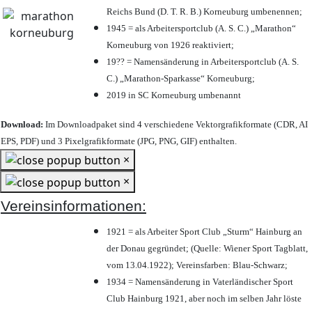
Reichs Bund (D. T. R. B.) Korneuburg umbenennen;
1945 = als Arbeitersportclub (A. S. C.) „Marathon“
Korneuburg von 1926 reaktiviert;
19?? = Namensänderung in Arbeitersportclub (A. S.
C.) „Marathon-Sparkasse“ Korneuburg;
2019 in SC Korneuburg umbenannt
Download:
Im Downloadpaket sind 4 verschiedene Vektorgrafikformate (CDR, AI
EPS, PDF) und 3 Pixelgrafikformate (JPG, PNG, GIF) enthalten.
×
×
Vereinsinformationen:
1921 = als Arbeiter Sport Club „Sturm“ Hainburg an
der Donau gegründet; (Quelle: Wiener Sport Tagblatt,
vom 13.04.1922); Vereinsfarben: Blau-Schwarz;
1934 = Namensänderung in Vaterländischer Sport
Club Hainburg 1921, aber noch im selben Jahr löste