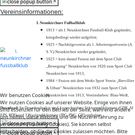
×
Vereinsinformationen:
I. Neunkirchner Fußballklub
1913 = als I. Neunkirchner Fussball-Klub gegründet,
kriegsbedingt wieder aufgelöst;
1925 = Nachfolgeverein als 1. Arbeitersportverein (A.
S. V.) Neunkirchen wieder gegründet;
1925 = kurz darauf Fusion mit dem Sport Club
„Bewegung“ Neunkirchen von 1920 zum Sport Club
Neunkirchen von 1913;
1984 = Fusion mit dem Werks Sport Verein „Brevillier
& Urban“ Neunkirchen von 1932 zum Sport Club
Wir benutzen Cookies
Neunkirchen von 1913; Vereinsfarben: Blau-Weiß;
Wir nutzen Cookies auf unserer Website. Einige von ihnen
Download:
Im Downloadpaket sind 4 verschiedene Vektorgrafikformate (CDR, AI
sind essenziell für den Betrieb der Seite, während andere
EPS, PDF) und 3 Pixelgrafikformate (JPG, PNG, GIF) enthalten.
uns helfen, diese Website und die Nutzererfahrung zu
×
verbessern (Tracking Cookies). Sie können selbst
entscheiden, ob Sie die Cookies zulassen möchten. Bitte
×