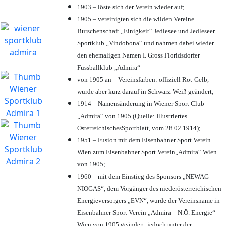
1903 – löste sich der Verein wieder auf;
1905 – vereinigten sich die wilden Vereine
Burschenschaft „Einigkeit“ Jedlesee und Jedleseer
Sportklub „Vindobona“ und nahmen dabei wieder
den ehemaligen Namen I. Gross Floridsdorfer
Fussballklub „Admira“
von 1905 an – Vereinsfarben: offiziell Rot-Gelb,
wurde aber kurz darauf in Schwarz-Weiß geändert;
1914 – Namensänderung in Wiener Sport Club
„Admira“ von 1905 (Quelle: Illustriertes
ÖsterreichischesSportblatt, vom 28.02.1914);
1951 – Fusion mit dem Eisenbahner Sport Verein
Wien zum Eisenbahner Sport Verein„Admira“ Wien
von 1905;
1960 – mit dem Einstieg des Sponsors „NEWAG-
NIOGAS“, dem Vorgänger des niederösterreichischen
Energieversorgers „EVN“, wurde der Vereinsname in
Eisenbahner Sport Verein „Admira – N.Ö. Energie“
Wien von 1905 geändert, jedoch unter der