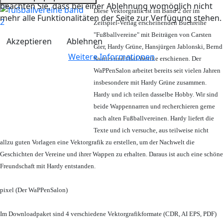
beachten Sie, dass bei einer Ablehnung womöglich nicht
Diese Vektorgrafik ist im Band 2 der im
mehr alle Funktionalitäten der Seite zur Verfügung stehen.
Zeitspiel-Verlag erscheinenden Buchreihe
"Fußballvereine" mit Beiträgen von Carsten
Akzeptieren
Ablehnen
Gier, Hardy Grüne, Hansjürgen Jablonski, Bernd
Weitere Informationen
Sautter und Olaf Wuttke erschienen. Der
WaPPenSalon arbeitet bereits seit vielen Jahren
insbesondere mit Hardy Grüne zusammen.
Hardy und ich teilen dasselbe Hobby. Wir sind
beide Wappennarren und recherchieren gerne
nach alten Fußballvereinen. Hardy liefert die
Texte und ich versuche, aus teilweise nicht
allzu guten Vorlagen eine Vektorgrafik zu erstellen, um der Nachwelt die
Geschichten der Vereine und ihrer Wappen zu erhalten. Daraus ist auch eine schöne
Freundschaft mit Hardy entstanden.
pixel (Der WaPPenSalon)
Im Downloadpaket sind 4 verschiedene Vektorgrafikformate (CDR, AI EPS, PDF)