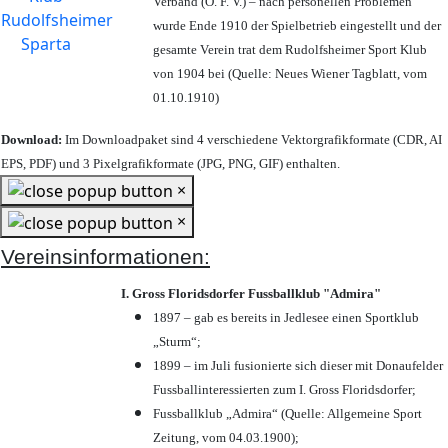
Verband (Ö. F. V.) – nach personellen Problemen
wurde Ende 1910 der Spielbetrieb eingestellt und der
gesamte Verein trat dem Rudolfsheimer Sport Klub
von 1904 bei (Quelle: Neues Wiener Tagblatt, vom
01.10.1910)
Download:
Im Downloadpaket sind 4 verschiedene Vektorgrafikformate (CDR, AI
EPS, PDF) und 3 Pixelgrafikformate (JPG, PNG, GIF) enthalten.
×
×
Vereinsinformationen:
I. Gross Floridsdorfer Fussballklub "Admira"
1897 – gab es bereits in Jedlesee einen Sportklub
„Sturm“;
1899 – im Juli fusionierte sich dieser mit Donaufelder
Fussballinteressierten zum I. Gross Floridsdorfer
;
Fussballklub „Admira“ (Quelle: Allgemeine Sport
Zeitung, vom 04.03.1900);