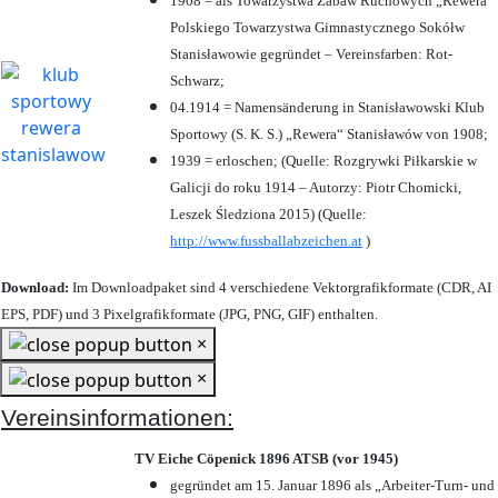
1908 = als Towarzystwa Zabaw Ruchowych „Rewera“
Polskiego Towarzystwa Gimnastycznego Sokółw
Stanisławowie gegründet – Vereinsfarben: Rot-
Schwarz;
04.1914 = Namensänderung in Stanisławowski Klub
Sportowy (S. K. S.) „Rewera“ Stanisławów von 1908;
1939 = erloschen; (Quelle: Rozgrywki Piłkarskie w
Galicji do roku 1914 – Autorzy: Piotr Chomicki,
Leszek Śledziona 2015) (Quelle:
http://www.fussballabzeichen.at
)
Download:
Im Downloadpaket sind 4 verschiedene Vektorgrafikformate (CDR, AI
EPS, PDF) und 3 Pixelgrafikformate (JPG, PNG, GIF) enthalten.
×
×
Vereinsinformationen:
TV Eiche Cöpenick 1896 ATSB (vor 1945)
gegründet am 15. Januar 1896 als „Arbeiter-Turn- und