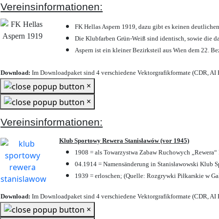
Vereinsinformationen:
FK Hellas Aspern 1919, dazu gibt es keinen deutlichen
Die Klubfarben Grün-Weiß sind identisch, sowie die 
Aspern ist ein kleiner Bezirksteil aus Wien dem 22. Be
Download:
Im Downloadpaket sind 4 verschiedene Vektorgrafikformate (CDR, AI E
×
×
Vereinsinformationen:
Klub Sportowy Rewera Stanisławów (vor 1945)
1908 = als Towarzystwa Zabaw Ruchowych „Rewera“ P
04.1914 = Namensänderung in Stanisławowski Klub Sp
1939 = erloschen; (Quelle: Rozgrywki Piłkarskie w Ga
Download:
Im Downloadpaket sind 4 verschiedene Vektorgrafikformate (CDR, AI E
×