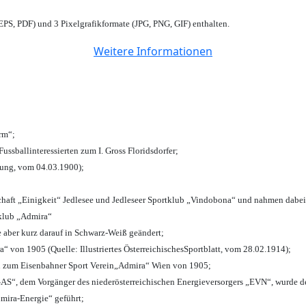
PS, PDF) und 3 Pixelgrafikformate (JPG, PNG, GIF) enthalten.
Weitere Informationen
urm“;
Fussballinteressierten zum I. Gross Floridsdorfer
;
tung, vom 04.03.1900);
chaft „Einigkeit“ Jedlesee und Jedleseer Sportklub „Vindobona“ und nahmen dabei
lklub „Admira“
e aber kurz darauf in Schwarz-Weiß geändert;
von 1905 (Quelle: Illustriertes ÖsterreichischesSportblatt, vom 28.02.1914);
n zum Eisenbahner Sport Verein„Admira“ Wien von 1905;
“, dem Vorgänger des niederösterreichischen Energieversorgers „EVN“, wurde de
mira-Energie“ geführt;