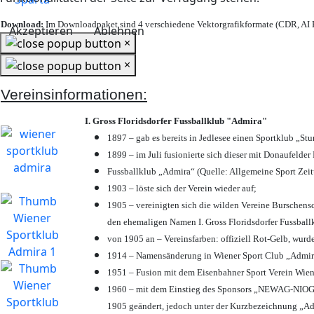
Download:
Im Downloadpaket sind 4 verschiedene Vektorgrafikformate (CDR, AI E
Akzeptieren
Ablehnen
×
×
Vereinsinformationen:
I. Gross Floridsdorfer Fussballklub "Admira"
1897 – gab es bereits in Jedlesee einen Sportklub „St
1899 – im Juli fusionierte sich dieser mit Donaufelder 
Fussballklub „Admira“ (Quelle: Allgemeine Sport Zei
1903 – löste sich der Verein wieder auf;
1905 – vereinigten sich die wilden Vereine Burschens
den ehemaligen Namen I. Gross Floridsdorfer Fussbal
von 1905 an – Vereinsfarben: offiziell Rot-Gelb, wurd
1914 – Namensänderung in Wiener Sport Club „Admira“ 
1951 – Fusion mit dem Eisenbahner Sport Verein Wie
1960 – mit dem Einstieg des Sponsors „NEWAG-NIOGAS
1905 geändert, jedoch unter der Kurzbezeichnung „Ad