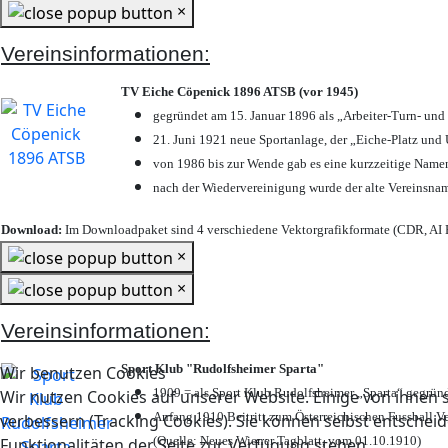
×
Vereinsinformationen:
TV Eiche Cöpenick 1896 ATSB (vor 1945)
gegründet am 15. Januar 1896 als „Arbeiter-Turn- un
21. Juni 1921 neue Sportanlage, der „Eiche-Platz u
von 1986 bis zur Wende gab es eine kurzzeitige Nam
nach der Wiedervereinigung wurde der alte Vereinsna
Download:
Im Downloadpaket sind 4 verschiedene Vektorgrafikformate (CDR, AI E
×
×
Vereinsinformationen:
Sport Klub "Rudolfsheimer Sparta"
Wir benutzen Cookies
1909 = als Sport Klub Rudolfsheimer „Sparta“ gegründ
Wir nutzen Cookies auf unserer Website. Einige von ihnen s
Anfang 1910 Beitritt zum Österreichischen Fussball Ve
verbessern (Tracking Cookies). Sie können selbst entscheid
(Quelle: Neues Wiener Tagblatt, vom 01.10.1910)
Funktionalitäten der Seite zur Verfügung stehen.