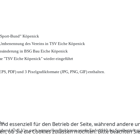
d Sport-Bund“ Köpenick
nd Umbenennung des Vereins in TSV Eiche Köpenick
ensänderung in BSG Bau Eiche Köpenick
me "TSV Eiche Köpenick" wieder eingeführt
PS, PDF) und 3 Pixelgrafikformate (JPG, PNG, GIF) enthalten.
et;
ind essenziell für den Betrieb der Seite, während andere u
rband (Ö. F. V.) – nach personellen Problemen wurde Ende 1910 der Spielbetrieb e
en, ob Sie die Cookies zulassen möchten. Bitte beachten Si