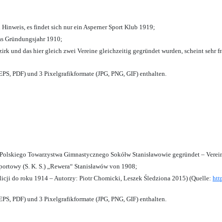
 Hinweis, es findet sich nur ein Asperner Sport Klub 1919
;
das Gründungsjahr 1910
;
zirk und das hier gleich zwei Vereine gleichzeitig gegründet wurden, scheint sehr fr
PS, PDF) und 3 Pixelgrafikformate (JPG, PNG, GIF) enthalten.
olskiego Towarzystwa Gimnastycznego Sokółw Stanisławowie gegründet – Verein
ortowy (S. K. S.) „Rewera“ Stanisławów von 1908;
licji do roku 1914 – Autorzy: Piotr Chomicki, Leszek Śledziona 2015) (Quelle:
htt
PS, PDF) und 3 Pixelgrafikformate (JPG, PNG, GIF) enthalten.