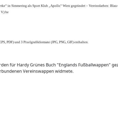
erke“ in Simmering als Sport Klub „Apollo“ Wien gegründet – Vereinsfarben: Blau
 V.) be
PS, PDF) und 3 Pixelgrafikformate (JPG, PNG, GIF) enthalten.
den für Hardy Grünes Buch "Englands Fußballwappen" geze
verbundenen Vereinswappen widmete.