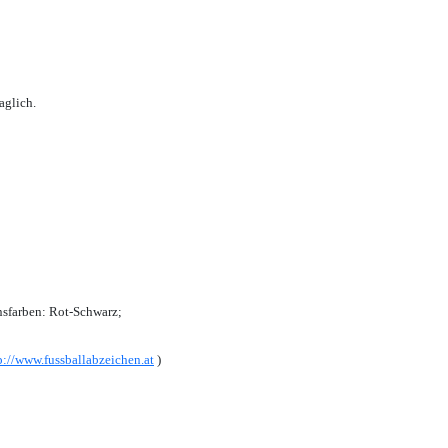
aglich.
sfarben: Rot-Schwarz;
p://www.fussballabzeichen.at
)