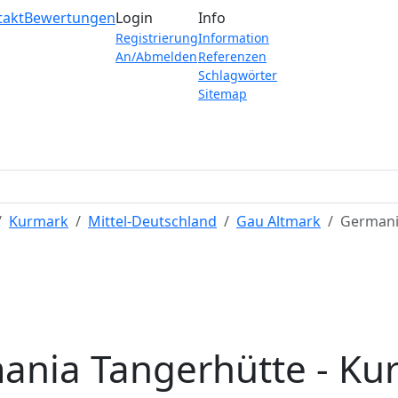
takt
Bewertungen
Login
Info
Registrierung
Information
An/Abmelden
Referenzen
Schlagwörter
Sitemap
Kurmark
Mittel-Deutschland
Gau Altmark
Germani
ania Tangerhütte - Ku