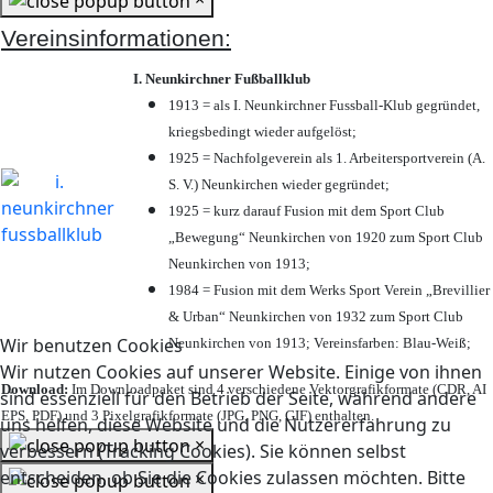
Vereinsinformationen:
I. Neunkirchner Fußballklub
1913 = als I. Neunkirchner Fussball-Klub gegründet,
kriegsbedingt wieder aufgelöst;
1925 = Nachfolgeverein als 1. Arbeitersportverein (A.
S. V.) Neunkirchen wieder gegründet;
1925 = kurz darauf Fusion mit dem Sport Club
„Bewegung“ Neunkirchen von 1920 zum Sport Club
Neunkirchen von 1913;
1984 = Fusion mit dem Werks Sport Verein „Brevillier
& Urban“ Neunkirchen von 1932 zum Sport Club
Wir benutzen Cookies
Neunkirchen von 1913; Vereinsfarben: Blau-Weiß;
Wir nutzen Cookies auf unserer Website. Einige von ihnen
Download:
Im Downloadpaket sind 4 verschiedene Vektorgrafikformate (CDR, AI
sind essenziell für den Betrieb der Seite, während andere
EPS, PDF) und 3 Pixelgrafikformate (JPG, PNG, GIF) enthalten.
uns helfen, diese Website und die Nutzererfahrung zu
×
verbessern (Tracking Cookies). Sie können selbst
entscheiden, ob Sie die Cookies zulassen möchten. Bitte
×