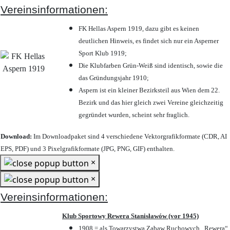
Vereinsinformationen:
FK Hellas Aspern 1919, dazu gibt es keinen
deutlichen Hinweis, es findet sich nur ein Asperner
Sport Klub 1919
;
Die Klubfarben Grün-Weiß sind identisch, sowie die
das Gründungsjahr 1910
;
Aspern ist ein kleiner Bezirksteil aus Wien dem 22.
Bezirk und das hier gleich zwei Vereine gleichzeitig
gegründet wurden, scheint sehr fraglich.
Download:
Im Downloadpaket sind 4 verschiedene Vektorgrafikformate (CDR, AI
EPS, PDF) und 3 Pixelgrafikformate (JPG, PNG, GIF) enthalten.
×
×
Vereinsinformationen:
Klub Sportowy Rewera Stanisławów (vor 1945)
1908 = als Towarzystwa Zabaw Ruchowych „Rewera“