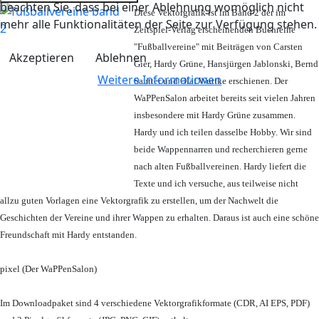
beachten Sie, dass bei einer Ablehnung womöglich nicht
Diese Vektorgrafik ist im Band 2 der im
mehr alle Funktionalitäten der Seite zur Verfügung stehen.
Zeitspiel-Verlag erscheinenden Buchreihe
"Fußballvereine" mit Beiträgen von Carsten
Akzeptieren
Ablehnen
Gier, Hardy Grüne, Hansjürgen Jablonski, Bernd
Weitere Informationen
Sautter und Olaf Wuttke erschienen. Der
WaPPenSalon arbeitet bereits seit vielen Jahren
insbesondere mit Hardy Grüne zusammen.
Hardy und ich teilen dasselbe Hobby. Wir sind
beide Wappennarren und recherchieren gerne
nach alten Fußballvereinen. Hardy liefert die
Texte und ich versuche, aus teilweise nicht
allzu guten Vorlagen eine Vektorgrafik zu erstellen, um der Nachwelt die
Geschichten der Vereine und ihrer Wappen zu erhalten. Daraus ist auch eine schöne
Freundschaft mit Hardy entstanden.
pixel (Der WaPPenSalon)
Im Downloadpaket sind 4 verschiedene Vektorgrafikformate (CDR, AI EPS, PDF)