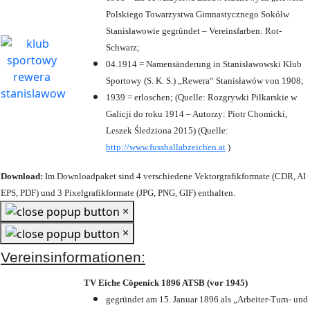
Polskiego Towarzystwa Gimnastycznego Sokółw
Stanisławowie gegründet – Vereinsfarben: Rot-
Schwarz;
04.1914 = Namensänderung in Stanisławowski Klub
Sportowy (S. K. S.) „Rewera“ Stanisławów von 1908;
1939 = erloschen; (Quelle: Rozgrywki Piłkarskie w
Galicji do roku 1914 – Autorzy: Piotr Chomicki,
Leszek Śledziona 2015) (Quelle:
http://www.fussballabzeichen.at
)
Download:
Im Downloadpaket sind 4 verschiedene Vektorgrafikformate (CDR, AI
EPS, PDF) und 3 Pixelgrafikformate (JPG, PNG, GIF) enthalten.
×
×
Vereinsinformationen:
TV Eiche Cöpenick 1896 ATSB (vor 1945)
gegründet am 15. Januar 1896 als „Arbeiter-Turn- und