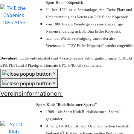
Sport-Bund“ Köpenick
21. Juni 1921 neue Sportanlage, der „Eiche-Platz und
Umbenennung des Vereins in TSV Eiche Köpenick
von 1986 bis zur Wende gab es eine kurzzeitige
Namensänderung in BSG Bau Eiche Köpenick
nach der Wiedervereinigung wurde der alte
Vereinsname "TSV Eiche Köpenick" wieder eingeführt
Download:
Im Downloadpaket sind 4 verschiedene Vektorgrafikformate (CDR, AI
EPS, PDF) und 3 Pixelgrafikformate (JPG, PNG, GIF) enthalten.
×
×
Vereinsinformationen:
Sport Klub "Rudolfsheimer Sparta"
1909 = als Sport Klub Rudolfsheimer „Sparta“
gegründet;
Anfang 1910 Beitritt zum Österreichischen Fussball
Verband (Ö. F. V.) – nach personellen Problemen