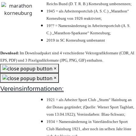
Reichs Bund (D. T. R. B.) Korneuburg umbenennen;
1945 = als Arbeitersportclub (A. S. C.) „Marathon“
Korneuburg von 1926 reaktiviert;
19?? = Namensänderung in Arbeitersportclub (A. S.
C.) „Marathon-Sparkasse“ Korneuburg;
2019 in SC Korneuburg umbenannt
Download:
Im Downloadpaket sind 4 verschiedene Vektorgrafikformate (CDR, AI
EPS, PDF) und 3 Pixelgrafikformate (JPG, PNG, GIF) enthalten.
×
×
Vereinsinformationen:
1921 = als Arbeiter Sport Club „Sturm“ Hainburg an
der Donau gegründet; (Quelle: Wiener Sport Tagblatt,
vom 13.04.1922); Vereinsfarben: Blau-Schwarz;
1934 = Namensänderung in Vaterländischer Sport
Club Hainburg 1921, aber noch im selben Jahr löste