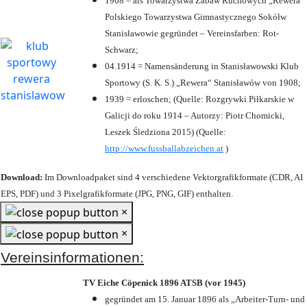
1908 = als Towarzystwa Zabaw Ruchowych „Rewera“
Polskiego Towarzystwa Gimnastycznego Sokółw
Stanisławowie gegründet – Vereinsfarben: Rot-
Schwarz;
04.1914 = Namensänderung in Stanisławowski Klub
Sportowy (S. K. S.) „Rewera“ Stanisławów von 1908;
1939 = erloschen; (Quelle: Rozgrywki Piłkarskie w
Galicji do roku 1914 – Autorzy: Piotr Chomicki,
Leszek Śledziona 2015) (Quelle:
http://www.fussballabzeichen.at
)
Download:
Im Downloadpaket sind 4 verschiedene Vektorgrafikformate (CDR, AI
EPS, PDF) und 3 Pixelgrafikformate (JPG, PNG, GIF) enthalten.
×
×
Vereinsinformationen:
TV Eiche Cöpenick 1896 ATSB (vor 1945)
gegründet am 15. Januar 1896 als „Arbeiter-Turn- und