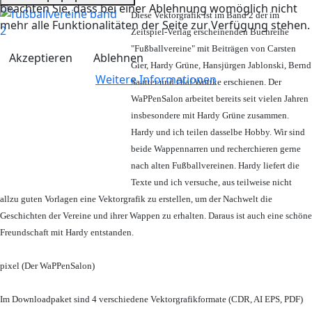
beachten Sie, dass bei einer Ablehnung womöglich nicht
Diese Vektorgrafik ist im Band 2 der im
mehr alle Funktionalitäten der Seite zur Verfügung stehen.
Zeitspiel-Verlag erscheinenden Buchreihe
"Fußballvereine" mit Beiträgen von Carsten
Akzeptieren
Ablehnen
Gier, Hardy Grüne, Hansjürgen Jablonski, Bernd
Weitere Informationen
Sautter und Olaf Wuttke erschienen. Der
WaPPenSalon arbeitet bereits seit vielen Jahren
insbesondere mit Hardy Grüne zusammen.
Hardy und ich teilen dasselbe Hobby. Wir sind
beide Wappennarren und recherchieren gerne
nach alten Fußballvereinen. Hardy liefert die
Texte und ich versuche, aus teilweise nicht
allzu guten Vorlagen eine Vektorgrafik zu erstellen, um der Nachwelt die
Geschichten der Vereine und ihrer Wappen zu erhalten. Daraus ist auch eine schöne
Freundschaft mit Hardy entstanden.
pixel (Der WaPPenSalon)
Im Downloadpaket sind 4 verschiedene Vektorgrafikformate (CDR, AI EPS, PDF)