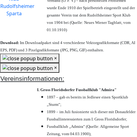
Verband (Ö. F. V.) – nach personellen Problemen
wurde Ende 1910 der Spielbetrieb eingestellt und der
gesamte Verein trat dem Rudolfsheimer Sport Klub
von 1904 bei (Quelle: Neues Wiener Tagblatt, vom
01.10.1910)
Download:
Im Downloadpaket sind 4 verschiedene Vektorgrafikformate (CDR, AI
EPS, PDF) und 3 Pixelgrafikformate (JPG, PNG, GIF) enthalten.
×
×
Vereinsinformationen:
I. Gross Floridsdorfer Fussballklub "Admira"
1897 – gab es bereits in Jedlesee einen Sportklub
„Sturm“;
1899 – im Juli fusionierte sich dieser mit Donaufelder
Fussballinteressierten zum I. Gross Floridsdorfer
;
Fussballklub „Admira“ (Quelle: Allgemeine Sport
Zeitung, vom 04.03.1900);