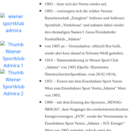
1903 – löste sich der Verein wieder auf;
1905 – vereinigten sich die wilden Vereine
Burschenschaft „Einigkeit“ Jedlesee und Jedleseer
Sportklub „Vindobona“ und nahmen dabei wieder
den ehemaligen Namen I. Gross Floridsdorfer
Fussballklub „Admira“
von 1905 an – Vereinsfarben: offiziell Rot-Gelb,
wurde aber kurz darauf in Schwarz-Weiß geändert;
1914 – Namensänderung in Wiener Sport Club
„Admira“ von 1905 (Quelle: Illustriertes
ÖsterreichischesSportblatt, vom 28.02.1914);
1951 – Fusion mit dem Eisenbahner Sport Verein
Wien zum Eisenbahner Sport Verein„Admira“ Wien
von 1905;
1960 – mit dem Einstieg des Sponsors „NEWAG-
NIOGAS“, dem Vorgänger des niederösterreichischen
Energieversorgers „EVN“, wurde der Vereinsname in
Eisenbahner Sport Verein „Admira – N.Ö. Energie“
Wien von 1905 geändert, jedoch unter der