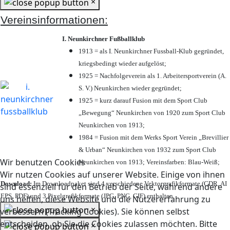
×
Vereinsinformationen:
I. Neunkirchner Fußballklub
1913 = als I. Neunkirchner Fussball-Klub gegründet,
kriegsbedingt wieder aufgelöst;
1925 = Nachfolgeverein als 1. Arbeitersportverein (A.
S. V.) Neunkirchen wieder gegründet;
1925 = kurz darauf Fusion mit dem Sport Club
„Bewegung“ Neunkirchen von 1920 zum Sport Club
Neunkirchen von 1913;
1984 = Fusion mit dem Werks Sport Verein „Brevillier
& Urban“ Neunkirchen von 1932 zum Sport Club
Wir benutzen Cookies
Neunkirchen von 1913; Vereinsfarben: Blau-Weiß;
Wir nutzen Cookies auf unserer Website. Einige von ihnen
Download:
Im Downloadpaket sind 4 verschiedene Vektorgrafikformate (CDR, AI
sind essenziell für den Betrieb der Seite, während andere
EPS, PDF) und 3 Pixelgrafikformate (JPG, PNG, GIF) enthalten.
uns helfen, diese Website und die Nutzererfahrung zu
×
verbessern (Tracking Cookies). Sie können selbst
entscheiden, ob Sie die Cookies zulassen möchten. Bitte
×