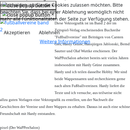
entscheiden, ob Sie die Cookies zulassen möchten. Bitte
×
beachten Sie, dass bei einer Ablehnung womöglich nicht
×
mehr alle Funktionalitäten der Seite zur Verfügung stehen.
Diese Vektorgrafik ist im Band 2 der im
Zeitspiel-Verlag erscheinenden Buchreihe
Akzeptieren
Ablehnen
"Fußballvereine" mit Beiträgen von Carsten
Weitere Informationen
Gier, Hardy Grüne, Hansjürgen Jablonski, Bernd
Sautter und Olaf Wuttke erschienen. Der
WaPPenSalon arbeitet bereits seit vielen Jahren
insbesondere mit Hardy Grüne zusammen.
Hardy und ich teilen dasselbe Hobby. Wir sind
beide Wappennarren und recherchieren gerne
nach alten Fußballvereinen. Hardy liefert die
Texte und ich versuche, aus teilweise nicht
allzu guten Vorlagen eine Vektorgrafik zu erstellen, um der Nachwelt die
Geschichten der Vereine und ihrer Wappen zu erhalten. Daraus ist auch eine schöne
Freundschaft mit Hardy entstanden.
pixel (Der WaPPenSalon)