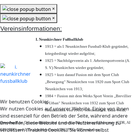
×
×
Vereinsinformationen:
I. Neunkirchner Fußballklub
1913 = als I. Neunkirchner Fussball-Klub gegründet,
kriegsbedingt wieder aufgelöst;
1925 = Nachfolgeverein als 1. Arbeitersportverein (A.
S. V.) Neunkirchen wieder gegründet;
1925 = kurz darauf Fusion mit dem Sport Club
„Bewegung“ Neunkirchen von 1920 zum Sport Club
Neunkirchen von 1913;
1984 = Fusion mit dem Werks Sport Verein „Brevillier
Wir benutzen Cookies
& Urban“ Neunkirchen von 1932 zum Sport Club
Wir nutzen Cookies auf unserer Website. Einige von ihnen
Neunkirchen von 1913; Vereinsfarben: Blau-Weiß;
sind essenziell für den Betrieb der Seite, während andere
uns helfen, diese Website und die Nutzererfahrung zu
Download:
Im Downloadpaket sind 4 verschiedene Vektorgrafikformate (CDR, AI
verbessern (Tracking Cookies). Sie können selbst
EPS, PDF) und 3 Pixelgrafikformate (JPG, PNG, GIF) enthalten.