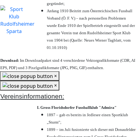
gegründet;
Anfang 1910 Beitritt zum Österreichischen Fussball
Verband (Ö. F. V.) – nach personellen Problemen
wurde Ende 1910 der Spielbetrieb eingestellt und der
gesamte Verein trat dem Rudolfsheimer Sport Klub
von 1904 bei (Quelle: Neues Wiener Tagblatt, vom
01.10.1910)
Download:
Im Downloadpaket sind 4 verschiedene Vektorgrafikformate (CDR, AI
EPS, PDF) und 3 Pixelgrafikformate (JPG, PNG, GIF) enthalten.
×
×
Vereinsinformationen:
I. Gross Floridsdorfer Fussballklub "Admira"
1897 – gab es bereits in Jedlesee einen Sportklub
„Sturm“;
1899 – im Juli fusionierte sich dieser mit Donaufelder
Fussballinteressierten zum I. Gross Floridsdorfer
;