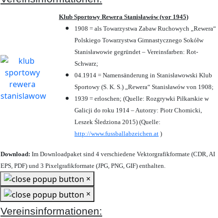
Klub Sportowy Rewera Stanisławów (vor 1945)
1908 = als Towarzystwa Zabaw Ruchowych „Rewera“
Polskiego Towarzystwa Gimnastycznego Sokółw
Stanisławowie gegründet – Vereinsfarben: Rot-
Schwarz;
04.1914 = Namensänderung in Stanisławowski Klub
Sportowy (S. K. S.) „Rewera“ Stanisławów von 1908;
1939 = erloschen; (Quelle: Rozgrywki Piłkarskie w
Galicji do roku 1914 – Autorzy: Piotr Chomicki,
Leszek Śledziona 2015) (Quelle:
http://www.fussballabzeichen.at
)
Download:
Im Downloadpaket sind 4 verschiedene Vektorgrafikformate (CDR, AI
EPS, PDF) und 3 Pixelgrafikformate (JPG, PNG, GIF) enthalten.
×
×
Vereinsinformationen: