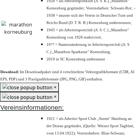
1926 = als Arbeitersportklub (A. S. K.) „Marathon“
Korneuburg gegründet; Vereinsfarben: Schwarz-Rot; –
1938 = musste sich der Verein in Deutscher Turn und
Reichs Bund (D. T. R. B.) Korneuburg umbenennen;
1945 = als Arbeitersportclub (A. S. C.) „Marathon“
Korneuburg von 1926 reaktiviert;
19?? = Namensänderung in Arbeitersportclub (A. S.
C.) „Marathon-Sparkasse“ Korneuburg;
2019 in SC Korneuburg umbenannt
Download:
Im Downloadpaket sind 4 verschiedene Vektorgrafikformate (CDR, AI
EPS, PDF) und 3 Pixelgrafikformate (JPG, PNG, GIF) enthalten.
×
×
Vereinsinformationen:
1921 = als Arbeiter Sport Club „Sturm“ Hainburg an
der Donau gegründet; (Quelle: Wiener Sport Tagblatt,
vom 13.04.1922); Vereinsfarben: Blau-Schwarz;