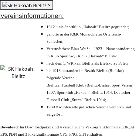
×
Vereinsinformationen:
1912 = als Sportklub „Hakoah“ Bielitz gegründet;
gehörte in der K&K Monarchie zu Österreich-
Schlesien;
Vereinsfarben: Blau-Weiß; – 1923 = Namensänderung
in Klub Sportowy (K. S.) „Hakoah“ Bielsko;
nach dem 1. WK kam Bielitz als Bielsko zu Polen
bis 1918 bestanden im Bezirk Bielitz (Bielsko)
folgende Vereine:
Bielitzer Fussball Klub (Bielitz-Bialaer Sport Verein)
1907, Sportklub „Hakoah“ Bielitz 1914, Deutscher
Fussball Club „Sturm“ Bielitz 1914;
1939 = wurden alle jüdischen Vereine verboten und
aufgelöst;
Download:
Im Downloadpaket sind 4 verschiedene Vektorgrafikformate (CDR, AI
EPS, PDF) und 3 Pixelgrafikformate (JPG, PNG, GIF) enthalten.