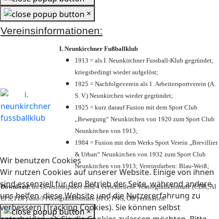
×
Vereinsinformationen:
I. Neunkirchner Fußballklub
1913 = als I. Neunkirchner Fussball-Klub gegründet,
kriegsbedingt wieder aufgelöst;
1925 = Nachfolgeverein als 1. Arbeitersportverein (A.
S. V.) Neunkirchen wieder gegründet;
1925 = kurz darauf Fusion mit dem Sport Club
„Bewegung“ Neunkirchen von 1920 zum Sport Club
Neunkirchen von 1913;
1984 = Fusion mit dem Werks Sport Verein „Brevillier
& Urban“ Neunkirchen von 1932 zum Sport Club
Wir benutzen Cookies
Neunkirchen von 1913; Vereinsfarben: Blau-Weiß;
Wir nutzen Cookies auf unserer Website. Einige von ihnen
sind essenziell für den Betrieb der Seite, während andere
Download:
Im Downloadpaket sind 4 verschiedene Vektorgrafikformate (CDR, AI
uns helfen, diese Website und die Nutzererfahrung zu
EPS, PDF) und 3 Pixelgrafikformate (JPG, PNG, GIF) enthalten.
verbessern (Tracking Cookies). Sie können selbst
×