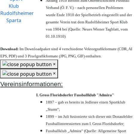
Anfang 1910 Beitritt zum Österreichischen Fussball
Verband (Ö. F. V.) – nach personellen Problemen
wurde Ende 1910 der Spielbetrieb eingestellt und der
gesamte Verein trat dem Rudolfsheimer Sport Klub
von 1904 bei (Quelle: Neues Wiener Tagblatt, vom
01.10.1910)
Download:
Im Downloadpaket sind 4 verschiedene Vektorgrafikformate (CDR, AI
EPS, PDF) und 3 Pixelgrafikformate (JPG, PNG, GIF) enthalten.
×
×
Vereinsinformationen:
I. Gross Floridsdorfer Fussballklub "Admira"
1897 – gab es bereits in Jedlesee einen Sportklub
„Sturm“;
1899 – im Juli fusionierte sich dieser mit Donaufelder
Fussballinteressierten zum I. Gross Floridsdorfer
;
Fussballklub „Admira“ (Quelle: Allgemeine Sport