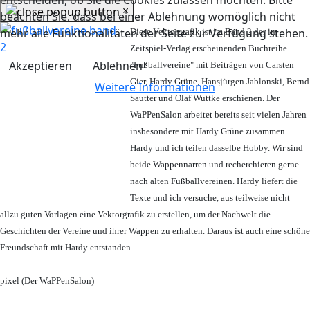
entscheiden, ob Sie die Cookies zulassen möchten. Bitte
×
beachten Sie, dass bei einer Ablehnung womöglich nicht
mehr alle Funktionalitäten der Seite zur Verfügung stehen.
Diese Vektorgrafik ist im Band 2 der im
Zeitspiel-Verlag erscheinenden Buchreihe
Akzeptieren
Ablehnen
"Fußballvereine" mit Beiträgen von Carsten
Gier, Hardy Grüne, Hansjürgen Jablonski, Bernd
Weitere Informationen
Sautter und Olaf Wuttke erschienen. Der
WaPPenSalon arbeitet bereits seit vielen Jahren
insbesondere mit Hardy Grüne zusammen.
Hardy und ich teilen dasselbe Hobby. Wir sind
beide Wappennarren und recherchieren gerne
nach alten Fußballvereinen. Hardy liefert die
Texte und ich versuche, aus teilweise nicht
allzu guten Vorlagen eine Vektorgrafik zu erstellen, um der Nachwelt die
Geschichten der Vereine und ihrer Wappen zu erhalten. Daraus ist auch eine schöne
Freundschaft mit Hardy entstanden.
pixel (Der WaPPenSalon)