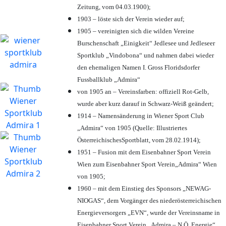
Zeitung, vom 04.03.1900);
1903 – löste sich der Verein wieder auf;
1905 – vereinigten sich die wilden Vereine
Burschenschaft „Einigkeit“ Jedlesee und Jedleseer
Sportklub „Vindobona“ und nahmen dabei wieder
den ehemaligen Namen I. Gross Floridsdorfer
Fussballklub „Admira“
von 1905 an – Vereinsfarben: offiziell Rot-Gelb,
wurde aber kurz darauf in Schwarz-Weiß geändert;
1914 – Namensänderung in Wiener Sport Club
„Admira“ von 1905 (Quelle: Illustriertes
ÖsterreichischesSportblatt, vom 28.02.1914);
1951 – Fusion mit dem Eisenbahner Sport Verein
Wien zum Eisenbahner Sport Verein„Admira“ Wien
von 1905;
1960 – mit dem Einstieg des Sponsors „NEWAG-
NIOGAS“, dem Vorgänger des niederösterreichischen
Energieversorgers „EVN“, wurde der Vereinsname in
Eisenbahner Sport Verein „Admira – N.Ö. Energie“