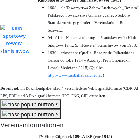
Klub Sportowy Rewera Stanisławów (vor 1945)
1908 = als Towarzystwa Zabaw Ruchowych „Rewera“
Polskiego Towarzystwa Gimnastycznego Sokółw
Stanisławowie gegründet – Vereinsfarben: Rot-
Schwarz;
04.1914 = Namensänderung in Stanisławowski Klub
Sportowy (S. K. S.) „Rewera“ Stanisławów von 1908;
1939 = erloschen; (Quelle: Rozgrywki Piłkarskie w
Galicji do roku 1914 – Autorzy: Piotr Chomicki,
Leszek Śledziona 2015) (Quelle:
http://www.fussballabzeichen.at
)
Download:
Im Downloadpaket sind 4 verschiedene Vektorgrafikformate (CDR, AI
EPS, PDF) und 3 Pixelgrafikformate (JPG, PNG, GIF) enthalten.
×
×
Vereinsinformationen:
TV Eiche Cöpenick 1896 ATSB (vor 1945)