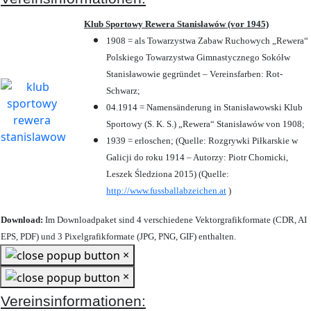
Klub Sportowy Rewera Stanisławów (vor 1945)
1908 = als Towarzystwa Zabaw Ruchowych „Rewera“
Polskiego Towarzystwa Gimnastycznego Sokółw
Stanisławowie gegründet – Vereinsfarben: Rot-
Schwarz;
04.1914 = Namensänderung in Stanisławowski Klub
Sportowy (S. K. S.) „Rewera“ Stanisławów von 1908;
1939 = erloschen; (Quelle: Rozgrywki Piłkarskie w
Galicji do roku 1914 – Autorzy: Piotr Chomicki,
Leszek Śledziona 2015) (Quelle:
http://www.fussballabzeichen.at
)
Download:
Im Downloadpaket sind 4 verschiedene Vektorgrafikformate (CDR, AI
EPS, PDF) und 3 Pixelgrafikformate (JPG, PNG, GIF) enthalten.
×
×
Vereinsinformationen: