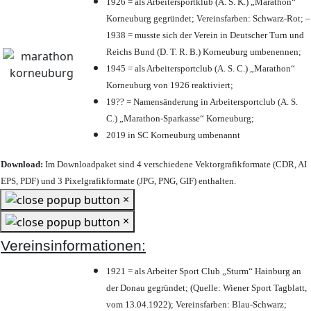
1926 = als Arbeitersportklub (A. S. K.) „Marathon“
Korneuburg gegründet; Vereinsfarben: Schwarz-Rot; –
1938 = musste sich der Verein in Deutscher Turn und
Reichs Bund (D. T. R. B.) Korneuburg umbenennen;
1945 = als Arbeitersportclub (A. S. C.) „Marathon“
Korneuburg von 1926 reaktiviert;
19?? = Namensänderung in Arbeitersportclub (A. S.
C.) „Marathon-Sparkasse“ Korneuburg;
2019 in SC Korneuburg umbenannt
Download:
Im Downloadpaket sind 4 verschiedene Vektorgrafikformate (CDR, AI
EPS, PDF) und 3 Pixelgrafikformate (JPG, PNG, GIF) enthalten.
×
×
Vereinsinformationen:
1921 = als Arbeiter Sport Club „Sturm“ Hainburg an
der Donau gegründet; (Quelle: Wiener Sport Tagblatt,
vom 13.04.1922); Vereinsfarben: Blau-Schwarz;