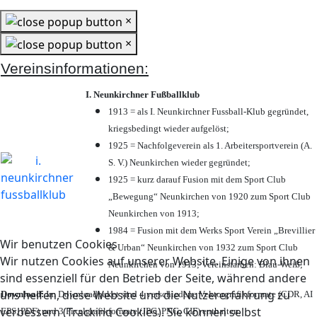
×
×
Vereinsinformationen:
I. Neunkirchner Fußballklub
1913 = als I. Neunkirchner Fussball-Klub gegründet,
kriegsbedingt wieder aufgelöst;
1925 = Nachfolgeverein als 1. Arbeitersportverein (A.
S. V.) Neunkirchen wieder gegründet;
1925 = kurz darauf Fusion mit dem Sport Club
„Bewegung“ Neunkirchen von 1920 zum Sport Club
Neunkirchen von 1913;
1984 = Fusion mit dem Werks Sport Verein „Brevillier
Wir benutzen Cookies
& Urban“ Neunkirchen von 1932 zum Sport Club
Wir nutzen Cookies auf unserer Website. Einige von ihnen
Neunkirchen von 1913; Vereinsfarben: Blau-Weiß;
sind essenziell für den Betrieb der Seite, während andere
uns helfen, diese Website und die Nutzererfahrung zu
Download:
Im Downloadpaket sind 4 verschiedene Vektorgrafikformate (CDR, AI
verbessern (Tracking Cookies). Sie können selbst
EPS, PDF) und 3 Pixelgrafikformate (JPG, PNG, GIF) enthalten.