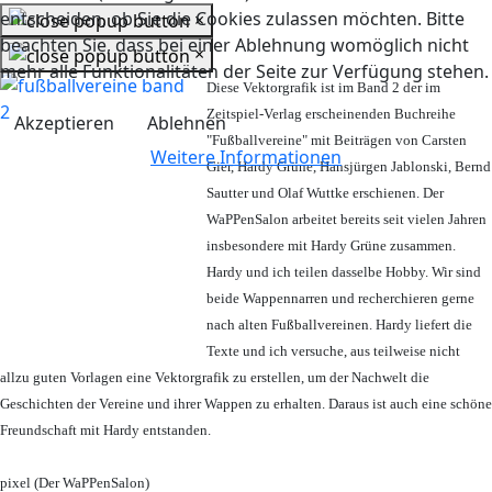
entscheiden, ob Sie die Cookies zulassen möchten. Bitte
×
beachten Sie, dass bei einer Ablehnung womöglich nicht
×
mehr alle Funktionalitäten der Seite zur Verfügung stehen.
Diese Vektorgrafik ist im Band 2 der im
Zeitspiel-Verlag erscheinenden Buchreihe
Akzeptieren
Ablehnen
"Fußballvereine" mit Beiträgen von Carsten
Weitere Informationen
Gier, Hardy Grüne, Hansjürgen Jablonski, Bernd
Sautter und Olaf Wuttke erschienen. Der
WaPPenSalon arbeitet bereits seit vielen Jahren
insbesondere mit Hardy Grüne zusammen.
Hardy und ich teilen dasselbe Hobby. Wir sind
beide Wappennarren und recherchieren gerne
nach alten Fußballvereinen. Hardy liefert die
Texte und ich versuche, aus teilweise nicht
allzu guten Vorlagen eine Vektorgrafik zu erstellen, um der Nachwelt die
Geschichten der Vereine und ihrer Wappen zu erhalten. Daraus ist auch eine schöne
Freundschaft mit Hardy entstanden.
pixel (Der WaPPenSalon)