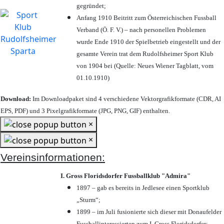
gegründet;
Anfang 1910 Beitritt zum Österreichischen Fussball
Verband (Ö. F. V.) – nach personellen Problemen
wurde Ende 1910 der Spielbetrieb eingestellt und der
gesamte Verein trat dem Rudolfsheimer Sport Klub
von 1904 bei (Quelle: Neues Wiener Tagblatt, vom
01.10.1910)
Download:
Im Downloadpaket sind 4 verschiedene Vektorgrafikformate (CDR, AI
EPS, PDF) und 3 Pixelgrafikformate (JPG, PNG, GIF) enthalten.
×
×
Vereinsinformationen:
I. Gross Floridsdorfer Fussballklub "Admira"
1897 – gab es bereits in Jedlesee einen Sportklub
„Sturm“;
1899 – im Juli fusionierte sich dieser mit Donaufelder
Fussballinteressierten zum I. Gross Floridsdorfer
;