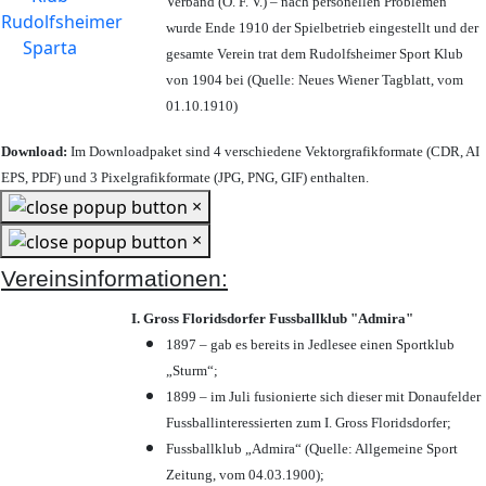
Verband (Ö. F. V.) – nach personellen Problemen
wurde Ende 1910 der Spielbetrieb eingestellt und der
gesamte Verein trat dem Rudolfsheimer Sport Klub
von 1904 bei (Quelle: Neues Wiener Tagblatt, vom
01.10.1910)
Download:
Im Downloadpaket sind 4 verschiedene Vektorgrafikformate (CDR, AI
EPS, PDF) und 3 Pixelgrafikformate (JPG, PNG, GIF) enthalten.
×
×
Vereinsinformationen:
I. Gross Floridsdorfer Fussballklub "Admira"
1897 – gab es bereits in Jedlesee einen Sportklub
„Sturm“;
1899 – im Juli fusionierte sich dieser mit Donaufelder
Fussballinteressierten zum I. Gross Floridsdorfer
;
Fussballklub „Admira“ (Quelle: Allgemeine Sport
Zeitung, vom 04.03.1900);