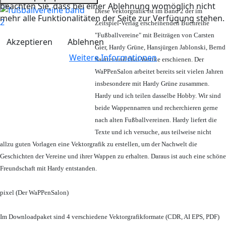
beachten Sie, dass bei einer Ablehnung womöglich nicht
Diese Vektorgrafik ist im Band 2 der im
mehr alle Funktionalitäten der Seite zur Verfügung stehen.
Zeitspiel-Verlag erscheinenden Buchreihe
"Fußballvereine" mit Beiträgen von Carsten
Akzeptieren
Ablehnen
Gier, Hardy Grüne, Hansjürgen Jablonski, Bernd
Weitere Informationen
Sautter und Olaf Wuttke erschienen. Der
WaPPenSalon arbeitet bereits seit vielen Jahren
insbesondere mit Hardy Grüne zusammen.
Hardy und ich teilen dasselbe Hobby. Wir sind
beide Wappennarren und recherchieren gerne
nach alten Fußballvereinen. Hardy liefert die
Texte und ich versuche, aus teilweise nicht
allzu guten Vorlagen eine Vektorgrafik zu erstellen, um der Nachwelt die
Geschichten der Vereine und ihrer Wappen zu erhalten. Daraus ist auch eine schöne
Freundschaft mit Hardy entstanden.
pixel (Der WaPPenSalon)
Im Downloadpaket sind 4 verschiedene Vektorgrafikformate (CDR, AI EPS, PDF)