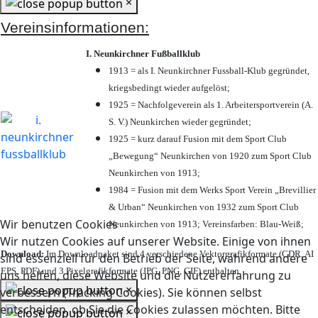
×
Vereinsinformationen:
I. Neunkirchner Fußballklub
1913 = als I. Neunkirchner Fussball-Klub gegründet,
kriegsbedingt wieder aufgelöst;
1925 = Nachfolgeverein als 1. Arbeitersportverein (A.
S. V.) Neunkirchen wieder gegründet;
1925 = kurz darauf Fusion mit dem Sport Club
„Bewegung“ Neunkirchen von 1920 zum Sport Club
Neunkirchen von 1913;
1984 = Fusion mit dem Werks Sport Verein „Brevillier
& Urban“ Neunkirchen von 1932 zum Sport Club
Wir benutzen Cookies
Neunkirchen von 1913; Vereinsfarben: Blau-Weiß;
Wir nutzen Cookies auf unserer Website. Einige von ihnen
Download:
Im Downloadpaket sind 4 verschiedene Vektorgrafikformate (CDR, AI
sind essenziell für den Betrieb der Seite, während andere
EPS, PDF) und 3 Pixelgrafikformate (JPG, PNG, GIF) enthalten.
uns helfen, diese Website und die Nutzererfahrung zu
×
verbessern (Tracking Cookies). Sie können selbst
entscheiden, ob Sie die Cookies zulassen möchten. Bitte
×