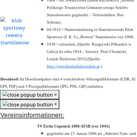
1908 = als Towarzystwa Zabaw Ruchowych „Rewera“
Polskiego Towarzystwa Gimnastycznego Sokółw
Stanisławowie gegründet – Vereinsfarben: Rot-
Schwarz;
04.1914 = Namensänderung in Stanisławowski Klub
Sportowy (S. K. S.) „Rewera“ Stanisławów von 1908;
1939 = erloschen; (Quelle: Rozgrywki Piłkarskie w
Galicji do roku 1914 – Autorzy: Piotr Chomicki,
Leszek Śledziona 2015) (Quelle:
http://www.fussballabzeichen.at
)
Download:
Im Downloadpaket sind 4 verschiedene Vektorgrafikformate (CDR, AI
EPS, PDF) und 3 Pixelgrafikformate (JPG, PNG, GIF) enthalten.
×
×
Vereinsinformationen:
TV Eiche Cöpenick 1896 ATSB (vor 1945)
gegründet am 15. Januar 1896 als „Arbeiter-Turn- und