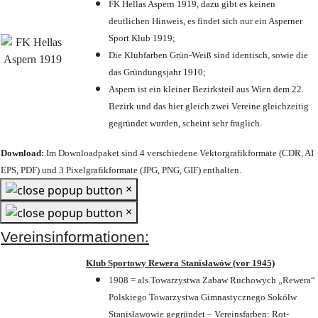
FK Hellas Aspern 1919, dazu gibt es keinen
deutlichen Hinweis, es findet sich nur ein Asperner
Sport Klub 1919
;
Die Klubfarben Grün-Weiß sind identisch, sowie die
das Gründungsjahr 1910
;
Aspern ist ein kleiner Bezirksteil aus Wien dem 22.
Bezirk und das hier gleich zwei Vereine gleichzeitig
gegründet wurden, scheint sehr fraglich.
Download:
Im Downloadpaket sind 4 verschiedene Vektorgrafikformate (CDR, AI
EPS, PDF) und 3 Pixelgrafikformate (JPG, PNG, GIF) enthalten.
×
×
Vereinsinformationen:
Klub Sportowy Rewera Stanisławów (vor 1945)
1908 = als Towarzystwa Zabaw Ruchowych „Rewera“
Polskiego Towarzystwa Gimnastycznego Sokółw
Stanisławowie gegründet – Vereinsfarben: Rot-