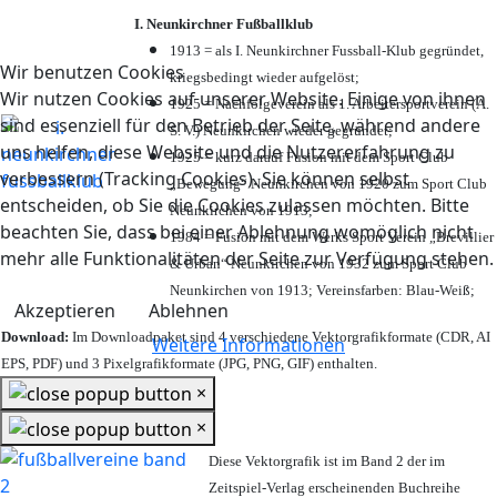
I. Neunkirchner Fußballklub
1913 = als I. Neunkirchner Fussball-Klub gegründet,
Wir benutzen Cookies
kriegsbedingt wieder aufgelöst;
Wir nutzen Cookies auf unserer Website. Einige von ihnen
1925 = Nachfolgeverein als 1. Arbeitersportverein (A.
sind essenziell für den Betrieb der Seite, während andere
S. V.) Neunkirchen wieder gegründet;
uns helfen, diese Website und die Nutzererfahrung zu
1925 = kurz darauf Fusion mit dem Sport Club
verbessern (Tracking Cookies). Sie können selbst
„Bewegung“ Neunkirchen von 1920 zum Sport Club
entscheiden, ob Sie die Cookies zulassen möchten. Bitte
Neunkirchen von 1913;
beachten Sie, dass bei einer Ablehnung womöglich nicht
1984 = Fusion mit dem Werks Sport Verein „Brevillier
mehr alle Funktionalitäten der Seite zur Verfügung stehen.
& Urban“ Neunkirchen von 1932 zum Sport Club
Neunkirchen von 1913; Vereinsfarben: Blau-Weiß;
Akzeptieren
Ablehnen
Download:
Im Downloadpaket sind 4 verschiedene Vektorgrafikformate (CDR, AI
Weitere Informationen
EPS, PDF) und 3 Pixelgrafikformate (JPG, PNG, GIF) enthalten.
×
×
Diese Vektorgrafik ist im Band 2 der im
Zeitspiel-Verlag erscheinenden Buchreihe