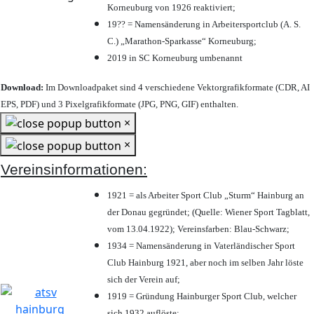
Korneuburg von 1926 reaktiviert;
19?? = Namensänderung in Arbeitersportclub (A. S.
C.) „Marathon-Sparkasse“ Korneuburg;
2019 in SC Korneuburg umbenannt
Download:
Im Downloadpaket sind 4 verschiedene Vektorgrafikformate (CDR, AI
EPS, PDF) und 3 Pixelgrafikformate (JPG, PNG, GIF) enthalten.
×
×
Vereinsinformationen:
1921 = als Arbeiter Sport Club „Sturm“ Hainburg an
der Donau gegründet; (Quelle: Wiener Sport Tagblatt,
vom 13.04.1922); Vereinsfarben: Blau-Schwarz;
1934 = Namensänderung in Vaterländischer Sport
Club Hainburg 1921, aber noch im selben Jahr löste
sich der Verein auf;
1919 = Gründung Hainburger Sport Club, welcher
sich 1932 auflöste;