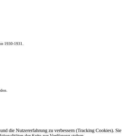
von 1930-1931.
rden.
e und die Nutzererfahrung zu verbessern (Tracking Cookies). Sie
tionalitäten der Seite zur Verfügung stehen.