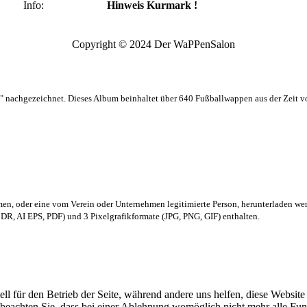
Info:
Hinweis Kurmark !
Copyright © 2024 Der WaPPenSalon
 nachgezeichnet. Dieses Album beinhaltet über 640 Fußballwappen aus der Zeit 
men,
oder eine vom Verein oder Unternehmen legitimierte Person,
herunterladen we
R, AI EPS, PDF) und 3 Pixelgrafikformate (JPG, PNG, GIF) enthalten.
ell für den Betrieb der Seite, während andere uns helfen, diese Websit
 beachten Sie, dass bei einer Ablehnung womöglich nicht mehr alle Funk