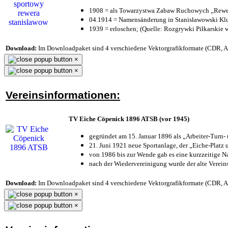
1908 = als Towarzystwa Zabaw Ruchowych „Rewer
04.1914 = Namensänderung in Stanisławowski Klu
1939 = erloschen; (Quelle: Rozgrywki Piłkarskie 
Download:
Im Downloadpaket sind 4 verschiedene Vektorgrafikformate (CDR, AI 
×
×
Vereinsinformationen:
TV Eiche Cöpenick 1896 ATSB (vor 1945)
gegründet am 15. Januar 1896 als „Arbeiter-Turn
21. Juni 1921 neue Sportanlage, der „Eiche-Plat
von 1986 bis zur Wende gab es eine kurzzeitige
nach der Wiedervereinigung wurde der alte Verei
Download:
Im Downloadpaket sind 4 verschiedene Vektorgrafikformate (CDR, AI 
×
×