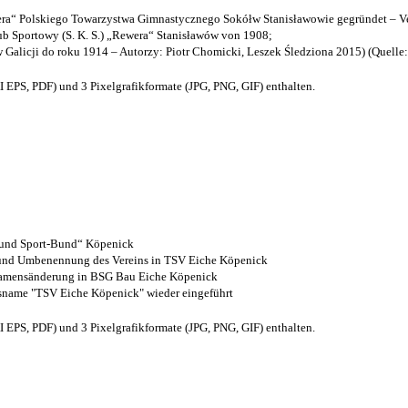
a“ Polskiego Towarzystwa Gimnastycznego Sokółw Stanisławowie gegründet – Ve
b Sportowy (S. K. S.) „Rewera“ Stanisławów von 1908;
w Galicji do roku 1914 – Autorzy: Piotr Chomicki, Leszek Śledziona 2015) (Quelle
EPS, PDF) und 3 Pixelgrafikformate (JPG, PNG, GIF) enthalten.
- und Sport-Bund“ Köpenick
z und Umbenennung des Vereins in TSV Eiche Köpenick
 Namensänderung in BSG Bau Eiche Köpenick
nsname "TSV Eiche Köpenick" wieder eingeführt
EPS, PDF) und 3 Pixelgrafikformate (JPG, PNG, GIF) enthalten.