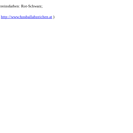
reinsfarben: Rot-Schwarz;
:
http://www.fussballabzeichen.at
)