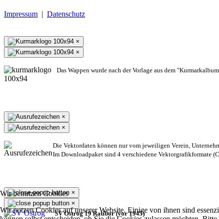
Impressum
|
Datenschutz
×
×
Das Wappen wurde nach der Vorlage aus dem "Kurmarkalbum"
×
×
Die Vektordaten können nur vom jeweiligen Verein, Unterneh
Im Downloadpaket sind 4 verschiedene Vektorgrafikformate (CD
×
Wir benutzen Cookies
×
Wir nutzen Cookies auf unserer Website. Einige von ihnen sind essenzi
SV Ostrog 19 Ratibor (vor 1945)
können selbst entscheiden, ob Sie die Cookies zulassen möchten. Bitte