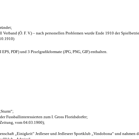
ründet;
l Verband (Ö. F. V.) – nach personellen Problemen wurde Ende 1910 der Spielbetri
.10.1910)
EPS, PDF) und 3 Pixelgrafikformate (JPG, PNG, GIF) enthalten.
 „Sturm“;
der Fussballinteressierten zum I. Gross Floridsdorfer
;
 Zeitung, vom 04.03.1900);
henschaft „Einigkeit“ Jedlesee und Jedleseer Sportklub „Vindobona“ und nahmen d