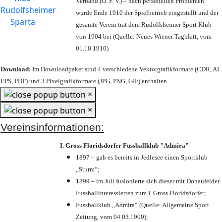
Verband (Ö. F. V.) – nach personellen Problemen
wurde Ende 1910 der Spielbetrieb eingestellt und der
gesamte Verein trat dem Rudolfsheimer Sport Klub
von 1904 bei (Quelle: Neues Wiener Tagblatt, vom
01.10.1910)
Download:
Im Downloadpaket sind 4 verschiedene Vektorgrafikformate (CDR, AI
EPS, PDF) und 3 Pixelgrafikformate (JPG, PNG, GIF) enthalten.
×
×
Vereinsinformationen:
I. Gross Floridsdorfer Fussballklub "Admira"
1897 – gab es bereits in Jedlesee einen Sportklub
„Sturm“;
1899 – im Juli fusionierte sich dieser mit Donaufelder
Fussballinteressierten zum I. Gross Floridsdorfer
;
Fussballklub „Admira“ (Quelle: Allgemeine Sport
Zeitung, vom 04.03.1900);