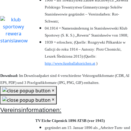
1908 = als Towarzystwa Zabaw Ruchowych „Rewera“
Polskiego Towarzystwa Gimnastycznego Sokółw
Stanisławowie gegründet – Vereinsfarben: Rot-
Schwarz;
04.1914 = Namensänderung in Stanisławowski Klub
Sportowy (S. K. S.) „Rewera“ Stanisławów von 1908;
1939 = erloschen; (Quelle: Rozgrywki Piłkarskie w
Galicji do roku 1914 – Autorzy: Piotr Chomicki,
Leszek Śledziona 2015) (Quelle:
http://www.fussballabzeichen.at
)
Download:
Im Downloadpaket sind 4 verschiedene Vektorgrafikformate (CDR, AI
EPS, PDF) und 3 Pixelgrafikformate (JPG, PNG, GIF) enthalten.
×
×
Vereinsinformationen:
TV Eiche Cöpenick 1896 ATSB (vor 1945)
gegründet am 15. Januar 1896 als „Arbeiter-Turn- und