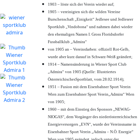
1903 – löste sich der Verein wieder auf;
1905 – vereinigten sich die wilden Vereine
Burschenschaft „Einigkeit“ Jedlesee und Jedleseer
Sportklub „Vindobona“ und nahmen dabei wieder
den ehemaligen Namen I. Gross Floridsdorfer
Fussballklub „Admira“
von 1905 an – Vereinsfarben: offiziell Rot-Gelb,
wurde aber kurz darauf in Schwarz-Weiß geändert;
1914 – Namensänderung in Wiener Sport Club
„Admira“ von 1905 (Quelle: Illustriertes
ÖsterreichischesSportblatt, vom 28.02.1914);
1951 – Fusion mit dem Eisenbahner Sport Verein
Wien zum Eisenbahner Sport Verein„Admira“ Wien
von 1905;
1960 – mit dem Einstieg des Sponsors „NEWAG-
NIOGAS“, dem Vorgänger des niederösterreichischen
Energieversorgers „EVN“, wurde der Vereinsname in
Eisenbahner Sport Verein „Admira – N.Ö. Energie“
Wien von 1905 geändert, jedoch unter der