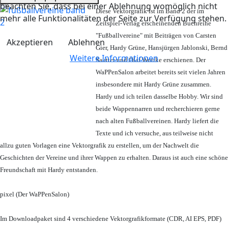
beachten Sie, dass bei einer Ablehnung womöglich nicht
Diese Vektorgrafik ist im Band 2 der im
mehr alle Funktionalitäten der Seite zur Verfügung stehen.
Zeitspiel-Verlag erscheinenden Buchreihe
"Fußballvereine" mit Beiträgen von Carsten
Akzeptieren
Ablehnen
Gier, Hardy Grüne, Hansjürgen Jablonski, Bernd
Weitere Informationen
Sautter und Olaf Wuttke erschienen. Der
WaPPenSalon arbeitet bereits seit vielen Jahren
insbesondere mit Hardy Grüne zusammen.
Hardy und ich teilen dasselbe Hobby. Wir sind
beide Wappennarren und recherchieren gerne
nach alten Fußballvereinen. Hardy liefert die
Texte und ich versuche, aus teilweise nicht
allzu guten Vorlagen eine Vektorgrafik zu erstellen, um der Nachwelt die
Geschichten der Vereine und ihrer Wappen zu erhalten. Daraus ist auch eine schöne
Freundschaft mit Hardy entstanden.
pixel (Der WaPPenSalon)
Im Downloadpaket sind 4 verschiedene Vektorgrafikformate (CDR, AI EPS, PDF)