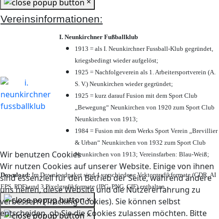
×
Vereinsinformationen:
I. Neunkirchner Fußballklub
1913 = als I. Neunkirchner Fussball-Klub gegründet,
kriegsbedingt wieder aufgelöst;
1925 = Nachfolgeverein als 1. Arbeitersportverein (A.
S. V.) Neunkirchen wieder gegründet;
1925 = kurz darauf Fusion mit dem Sport Club
„Bewegung“ Neunkirchen von 1920 zum Sport Club
Neunkirchen von 1913;
1984 = Fusion mit dem Werks Sport Verein „Brevillier
& Urban“ Neunkirchen von 1932 zum Sport Club
Wir benutzen Cookies
Neunkirchen von 1913; Vereinsfarben: Blau-Weiß;
Wir nutzen Cookies auf unserer Website. Einige von ihnen
Download:
Im Downloadpaket sind 4 verschiedene Vektorgrafikformate (CDR, AI
sind essenziell für den Betrieb der Seite, während andere
EPS, PDF) und 3 Pixelgrafikformate (JPG, PNG, GIF) enthalten.
uns helfen, diese Website und die Nutzererfahrung zu
×
verbessern (Tracking Cookies). Sie können selbst
entscheiden, ob Sie die Cookies zulassen möchten. Bitte
×