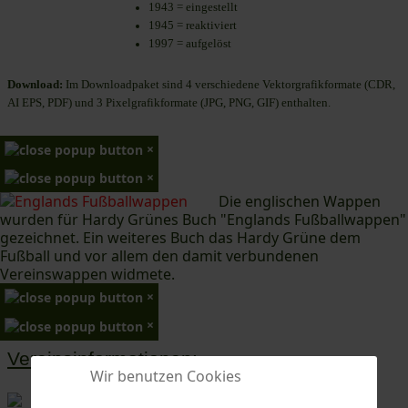
1943 = eingestellt
1945 = reaktiviert
1997 = aufgelöst
Download:
Im Downloadpaket sind 4 verschiedene Vektorgrafikformate (CDR,
AI EPS, PDF) und 3 Pixelgrafikformate (JPG, PNG, GIF) enthalten.
×
×
Die englischen Wappen
wurden für Hardy Grünes Buch "Englands Fußballwappen"
gezeichnet. Ein weiteres Buch das Hardy Grüne dem
Fußball und vor allem den damit verbundenen
Vereinswappen widmete.
×
×
Vereinsinformationen:
Wir benutzen Cookies
I. Neunkirchner Fußballklub