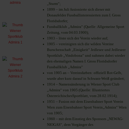
„Sturm“;
1899 – im Juli fusionierte sich dieser mit
Donaufelder Fussballinteressierten zum I. Gross
Floridsdorfer
;
Fussballklub „Admira“ (Quelle: Allgemeine Sport
Zeitung, vom 04.03.1900);
1903 – löste sich der Verein wieder auf;
1905 – vereinigten sich die wilden Vereine
Burschenschaft „Einigkeit“ Jedlesee und Jedleseer
Sportklub „Vindobona“ und nahmen dabei wieder
den ehemaligen Namen I. Gross Floridsdorfer
Fussballklub „Admira“
von 1905 an – Vereinsfarben: offiziell Rot-Gelb,
wurde aber kurz darauf in Schwarz-Weiß geändert;
1914 – Namensänderung in Wiener Sport Club
„Admira“ von 1905 (Quelle: Illustriertes
ÖsterreichischesSportblatt, vom 28.02.1914);
1951 – Fusion mit dem Eisenbahner Sport Verein
Wien zum Eisenbahner Sport Verein„Admira“ Wien
von 1905;
1960 – mit dem Einstieg des Sponsors „NEWAG-
NIOGAS“, dem Vorgänger des