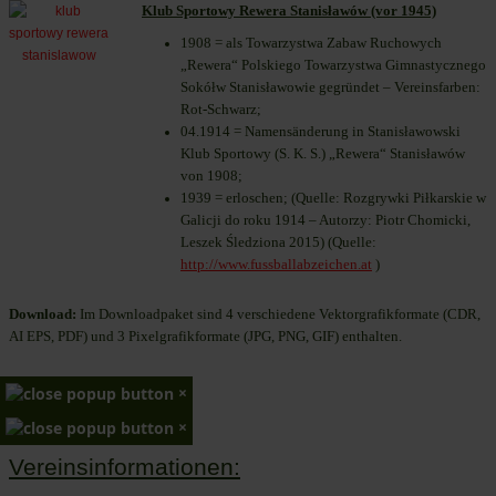
Klub Sportowy Rewera Stanisławów (vor 1945)
1908 = als Towarzystwa Zabaw Ruchowych
„Rewera“ Polskiego Towarzystwa Gimnastycznego
Sokółw Stanisławowie gegründet – Vereinsfarben:
Rot-Schwarz;
04.1914 = Namensänderung in Stanisławowski
Klub Sportowy (S. K. S.) „Rewera“ Stanisławów
von 1908;
1939 = erloschen; (Quelle: Rozgrywki Piłkarskie w
Galicji do roku 1914 – Autorzy: Piotr Chomicki,
Leszek Śledziona 2015) (Quelle:
http://www.fussballabzeichen.at
)
Download:
Im Downloadpaket sind 4 verschiedene Vektorgrafikformate (CDR,
AI EPS, PDF) und 3 Pixelgrafikformate (JPG, PNG, GIF) enthalten.
×
×
Vereinsinformationen: