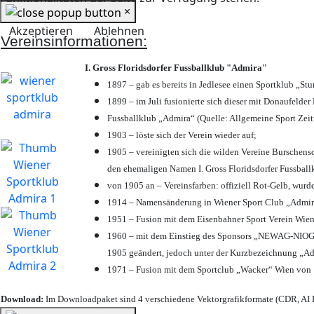
×
Akzeptieren
Ablehnen
Vereinsinformationen:
I. Gross Floridsdorfer Fussballklub "Admira"
1897 – gab es bereits in Jedlesee einen Sportklub „St
1899 – im Juli fusionierte sich dieser mit Donaufelder 
Fussballklub „Admira“ (Quelle: Allgemeine Sport Zei
1903 – löste sich der Verein wieder auf;
1905 – vereinigten sich die wilden Vereine Burschens
den ehemaligen Namen I. Gross Floridsdorfer Fussbal
von 1905 an – Vereinsfarben: offiziell Rot-Gelb, wurd
1914 – Namensänderung in Wiener Sport Club „Admira“ 
1951 – Fusion mit dem Eisenbahner Sport Verein Wie
1960 – mit dem Einstieg des Sponsors „NEWAG-NIOGAS
1905 geändert, jedoch unter der Kurzbezeichnung „Ad
1971 – Fusion mit dem Sportclub „Wacker“ Wien von
Download:
Im Downloadpaket sind 4 verschiedene Vektorgrafikformate (CDR, AI E