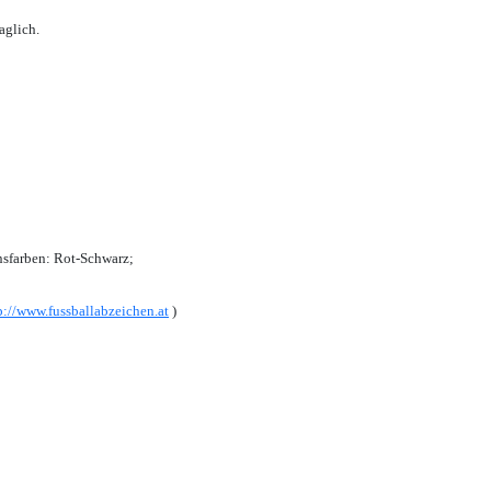
aglich.
sfarben: Rot-Schwarz;
p://www.fussballabzeichen.at
)