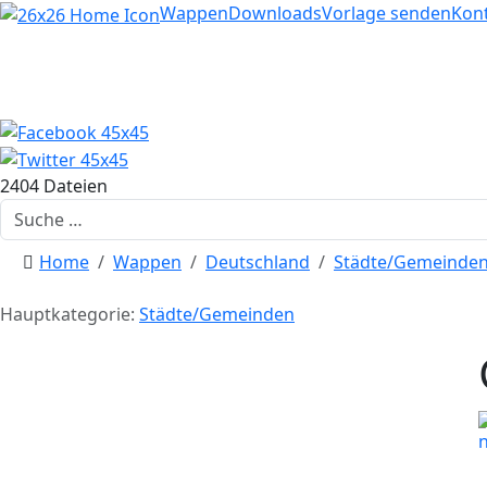
Home
Wappen
Downloads
Vorlage senden
Kon
2404 Dateien
Suchen
Home
Wappen
Deutschland
Städte/Gemeinde
Hauptkategorie:
Städte/Gemeinden