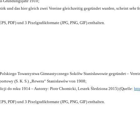
das Gründungsjahr 1910
;
zirk und das hier gleich zwei Vereine gleichzeitig gegründet wurden, scheint sehr fr
PS, PDF) und 3 Pixelgrafikformate (JPG, PNG, GIF) enthalten.
olskiego Towarzystwa Gimnastycznego Sokółw Stanisławowie gegründet – Verein
ortowy (S. K. S.) „Rewera“ Stanisławów von 1908;
licji do roku 1914 – Autorzy: Piotr Chomicki, Leszek Śledziona 2015) (Quelle:
htt
PS, PDF) und 3 Pixelgrafikformate (JPG, PNG, GIF) enthalten.