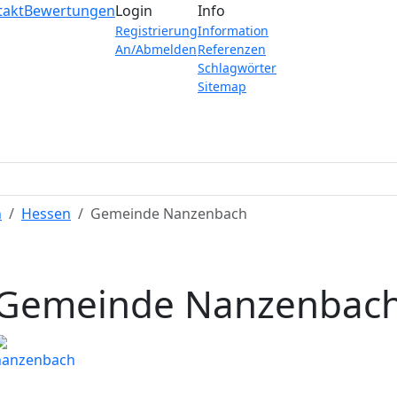
takt
Bewertungen
Login
Info
Registrierung
Information
An/Abmelden
Referenzen
Schlagwörter
Sitemap
n
Hessen
Gemeinde Nanzenbach
Gemeinde Nanzenbac