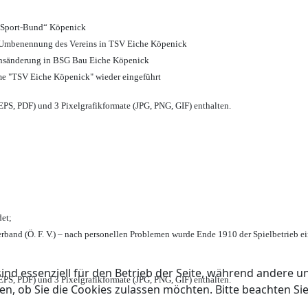
d Sport-Bund“ Köpenick
nd Umbenennung des Vereins in TSV Eiche Köpenick
ensänderung in BSG Bau Eiche Köpenick
me "TSV Eiche Köpenick" wieder eingeführt
PS, PDF) und 3 Pixelgrafikformate (JPG, PNG, GIF) enthalten.
et;
rband (Ö. F. V.) – nach personellen Problemen wurde Ende 1910 der Spielbetrieb e
ind essenziell für den Betrieb der Seite, während andere u
PS, PDF) und 3 Pixelgrafikformate (JPG, PNG, GIF) enthalten.
en, ob Sie die Cookies zulassen möchten. Bitte beachten Si