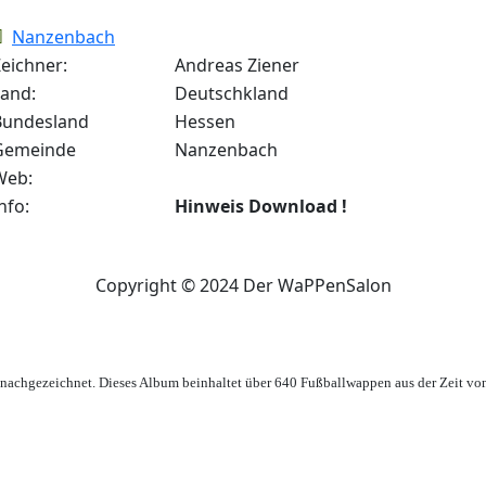
Nanzenbach
eichner:
Andreas Ziener
Land:
Deutschkland
Bundesland
Hessen
Gemeinde
Nanzenbach
Web:
nfo:
Hinweis Download !
Copyright © 2024 Der WaPPenSalon
achgezeichnet. Dieses Album beinhaltet über 640 Fußballwappen aus der Zeit vo