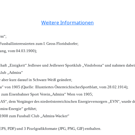
Weitere Informationen
urm“;
Fussballinteressierten zum I. Gross Floridsdorfer
;
tung, vom 04.03.1900);
chaft „Einigkeit“ Jedlesee und Jedleseer Sportklub „Vindobona“ und nahmen dabei
lklub „Admira“
e aber kurz darauf in Schwarz-Weiß geändert;
von 1905 (Quelle: Illustriertes ÖsterreichischesSportblatt, vom 28.02.1914);
n zum Eisenbahner Sport Verein„Admira“ Wien von 1905;
“, dem Vorgänger des niederösterreichischen Energieversorgers „EVN“, wurde de
mira-Energie“ geführt;
 1908 zum Fussball Club „Admira-Wacker“
PS, PDF) und 3 Pixelgrafikformate (JPG, PNG, GIF) enthalten.