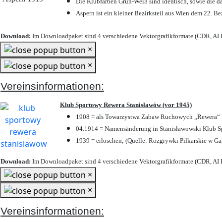
Die Klubfarben Grün-Weiß sind identisch, sowie die 
Aspern ist ein kleiner Bezirksteil aus Wien dem 22. Be
Download:
Im Downloadpaket sind 4 verschiedene Vektorgrafikformate (CDR, AI E
×
×
Vereinsinformationen:
Klub Sportowy Rewera Stanisławów (vor 1945)
1908 = als Towarzystwa Zabaw Ruchowych „Rewera“ P
04.1914 = Namensänderung in Stanisławowski Klub Sp
1939 = erloschen; (Quelle: Rozgrywki Piłkarskie w Ga
Download:
Im Downloadpaket sind 4 verschiedene Vektorgrafikformate (CDR, AI E
×
×
Vereinsinformationen: