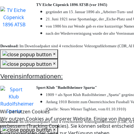
TV Eiche Cöpenick 1896 ATSB (vor 1945)
gegründet am 15. Januar 1896 als „Arbeiter-Turn- un
21. Juni 1921 neue Sportanlage, der „Eiche-Platz u
von 1986 bis zur Wende gab es eine kurzzeitige Nam
nach der Wiedervereinigung wurde der alte Vereinsna
Download:
Im Downloadpaket sind 4 verschiedene Vektorgrafikformate (CDR, AI E
×
×
Vereinsinformationen:
Sport Klub "Rudolfsheimer Sparta"
1909 = als Sport Klub Rudolfsheimer „Sparta“ gegründ
Anfang 1910 Beitritt zum Österreichischen Fussball Ve
(Quelle: Neues Wiener Tagblatt, vom 01.10.1910)
Wir benutzen Cookies
Wir nutzen Cookies auf unserer Website. Einige von ihnen s
Download:
Im Downloadpaket sind 4 verschiedene Vektorgrafikformate (CDR, AI E
verbessern (Tracking Cookies). Sie können selbst entscheid
×
Funktionalitäten der Seite zur Verfügung stehen.