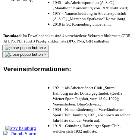
1945 = als Arbeitersportclub (A. S. C.)
„Marathon“ Korneuburg von 1926 reaktiviert;
19?? = Namensänderung in Arbeitersportclub
(A. S. C.) „Marathon-Sparkasse“ Korneuburg;
2019 in SC Korneuburg umbenannt
Download:
Im Downloadpaket sind 4 verschiedene Vektorgrafikformate (CDR,
AI EPS, PDF) und 3 Pixelgrafikformate (JPG, PNG, GIF) enthalten.
×
×
Vereinsinformationen:
1921 = als Arbeiter Sport Club „Sturm“
Hainburg an der Donau gegründet; (Quelle:
Wiener Sport Tagblatt, vom 13.04.1922);
Vereinsfarben: Blau-Schwarz;
1934 = Namensänderung in Vaterländischer
Sport Club Hainburg 1921, aber noch im selben
Jahr löste sich der Verein auf;
1919 = Gründung Hainburger Sport Club,
welcher sich 1932 auflöste;