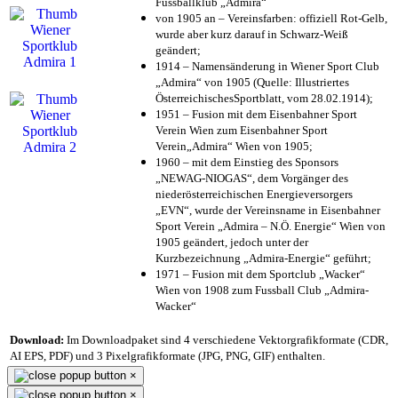
Fussballklub „Admira“
von 1905 an – Vereinsfarben: offiziell Rot-Gelb,
wurde aber kurz darauf in Schwarz-Weiß
geändert;
1914 – Namensänderung in Wiener Sport Club
„Admira“ von 1905 (Quelle: Illustriertes
ÖsterreichischesSportblatt, vom 28.02.1914);
1951 – Fusion mit dem Eisenbahner Sport
Verein Wien zum Eisenbahner Sport
Verein„Admira“ Wien von 1905;
1960 – mit dem Einstieg des Sponsors
„NEWAG-NIOGAS“, dem Vorgänger des
niederösterreichischen Energieversorgers
„EVN“, wurde der Vereinsname in Eisenbahner
Sport Verein „Admira – N.Ö. Energie“ Wien von
1905 geändert, jedoch unter der
Kurzbezeichnung „Admira-Energie“ geführt;
1971 – Fusion mit dem Sportclub „Wacker“
Wien von 1908 zum Fussball Club „Admira-
Wacker“
Download:
Im Downloadpaket sind 4 verschiedene Vektorgrafikformate (CDR,
AI EPS, PDF) und 3 Pixelgrafikformate (JPG, PNG, GIF) enthalten.
×
×