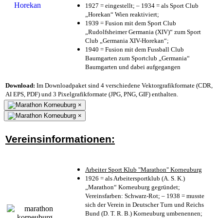
1927 = eingestellt; – 1934 = als Sport Club
„Horekan“ Wien reaktiviert;
1939 = Fusion mit dem Sport Club
„Rudolfsheimer Germania (XIV)“ zum Sport
Club „Germania XIV-Horekan“;
1940 = Fusion mit dem Fussball Club
Baumgarten zum Sportclub „Germania“
Baumgarten und dabei aufgegangen
Download:
Im Downloadpaket sind 4 verschiedene Vektorgrafikformate (CDR,
AI EPS, PDF) und 3 Pixelgrafikformate (JPG, PNG, GIF) enthalten.
×
×
Vereinsinformationen:
Arbeiter Sport Klub "Marathon" Korneuburg
1926 = als Arbeitersportklub (A. S. K.)
„Marathon“ Korneuburg gegründet;
Vereinsfarben: Schwarz-Rot; – 1938 = musste
sich der Verein in Deutscher Turn und Reichs
Bund (D. T. R. B.) Korneuburg umbenennen;