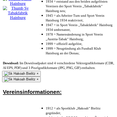
1934 = entstand aus den beiden aufgelösten
Vereinen der Sport Verein „Tabakfabrik“
Hainburg neu;
1945 = als Arbeiter Turn und Sport Verein
Hainburg 1934 reaktiviert;
1947 = in Sport Verein „Tabakfabrik“ Hainburg
1934 umbenannt;
1978 = Namensänderung in Sport Verein
„Austria-Tabak“ Hainburg;
1999 = offiziell aufgelöst;
1999 = Neugründung als Fussball Klub
Hainburg an der Donau;
Download:
Im Downloadpaket sind 4 verschiedene Vektorgrafikformate (CDR,
AI EPS, PDF) und 3 Pixelgrafikformate (JPG, PNG, GIF) enthalten.
×
×
Vereinsinformationen:
1912 = als Sportklub „Hakoah“ Bielitz
gegründet;