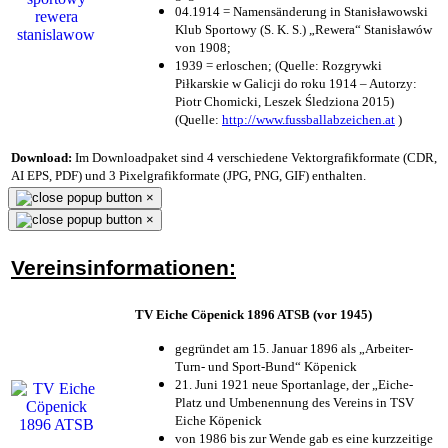
04.1914 = Namensänderung in Stanisławowski
Klub Sportowy (S. K. S.) „Rewera“ Stanisławów
von 1908;
1939 = erloschen; (Quelle: Rozgrywki
Piłkarskie w Galicji do roku 1914 – Autorzy:
Piotr Chomicki, Leszek Śledziona 2015)
(Quelle:
http://www.fussballabzeichen.at
)
Download:
Im Downloadpaket sind 4 verschiedene Vektorgrafikformate (CDR,
AI EPS, PDF) und 3 Pixelgrafikformate (JPG, PNG, GIF) enthalten.
×
×
Vereinsinformationen:
TV Eiche Cöpenick 1896 ATSB (vor 1945)
gegründet am 15. Januar 1896 als „Arbeiter-
Turn- und Sport-Bund“ Köpenick
21. Juni 1921 neue Sportanlage, der „Eiche-
Platz und Umbenennung des Vereins in TSV
Eiche Köpenick
von 1986 bis zur Wende gab es eine kurzzeitige