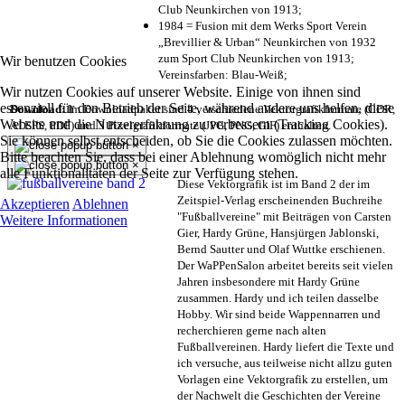
Club Neunkirchen von 1913;
1984 = Fusion mit dem Werks Sport Verein
„Brevillier & Urban“ Neunkirchen von 1932
zum Sport Club Neunkirchen von 1913;
Wir benutzen Cookies
Vereinsfarben: Blau-Weiß;
Wir nutzen Cookies auf unserer Website. Einige von ihnen sind
essenziell für den Betrieb der Seite, während andere uns helfen, diese
Download:
Im Downloadpaket sind 4 verschiedene Vektorgrafikformate (CDR,
Website und die Nutzererfahrung zu verbessern (Tracking Cookies).
AI EPS, PDF) und 3 Pixelgrafikformate (JPG, PNG, GIF) enthalten.
Sie können selbst entscheiden, ob Sie die Cookies zulassen möchten.
×
Bitte beachten Sie, dass bei einer Ablehnung womöglich nicht mehr
×
alle Funktionalitäten der Seite zur Verfügung stehen.
Diese Vektorgrafik ist im Band 2 der im
Zeitspiel-Verlag erscheinenden Buchreihe
Akzeptieren
Ablehnen
"Fußballvereine" mit Beiträgen von Carsten
Weitere Informationen
Gier, Hardy Grüne, Hansjürgen Jablonski,
Bernd Sautter und Olaf Wuttke erschienen.
Der WaPPenSalon arbeitet bereits seit vielen
Jahren insbesondere mit Hardy Grüne
zusammen. Hardy und ich teilen dasselbe
Hobby. Wir sind beide Wappennarren und
recherchieren gerne nach alten
Fußballvereinen. Hardy liefert die Texte und
ich versuche, aus teilweise nicht allzu guten
Vorlagen eine Vektorgrafik zu erstellen, um
der Nachwelt die Geschichten der Vereine