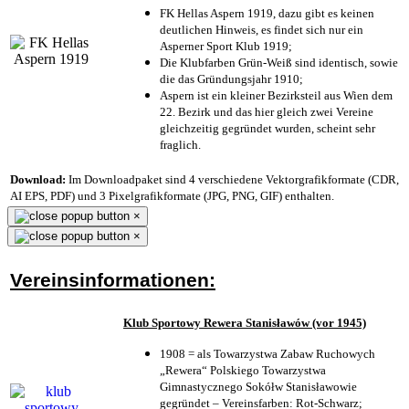
FK Hellas Aspern 1919, dazu gibt es keinen
deutlichen Hinweis, es findet sich nur ein
Asperner Sport Klub 1919
;
Die Klubfarben Grün-Weiß sind identisch, sowie
die das Gründungsjahr 1910
;
Aspern ist ein kleiner Bezirksteil aus Wien dem
22. Bezirk und das hier gleich zwei Vereine
gleichzeitig gegründet wurden, scheint sehr
fraglich.
Download:
Im Downloadpaket sind 4 verschiedene Vektorgrafikformate (CDR,
AI EPS, PDF) und 3 Pixelgrafikformate (JPG, PNG, GIF) enthalten.
×
×
Vereinsinformationen:
Klub Sportowy Rewera Stanisławów (vor 1945)
1908 = als Towarzystwa Zabaw Ruchowych
„Rewera“ Polskiego Towarzystwa
Gimnastycznego Sokółw Stanisławowie
gegründet – Vereinsfarben: Rot-Schwarz;