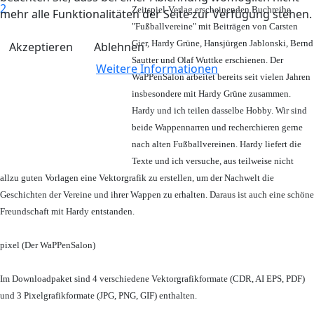
Zeitspiel-Verlag erscheinenden Buchreihe
mehr alle Funktionalitäten der Seite zur Verfügung stehen.
"Fußballvereine" mit Beiträgen von Carsten
Gier, Hardy Grüne, Hansjürgen Jablonski, Bernd
Akzeptieren
Ablehnen
Sautter und Olaf Wuttke erschienen. Der
Weitere Informationen
WaPPenSalon arbeitet bereits seit vielen Jahren
insbesondere mit Hardy Grüne zusammen.
Hardy und ich teilen dasselbe Hobby. Wir sind
beide Wappennarren und recherchieren gerne
nach alten Fußballvereinen. Hardy liefert die
Texte und ich versuche, aus teilweise nicht
allzu guten Vorlagen eine Vektorgrafik zu erstellen, um der Nachwelt die
Geschichten der Vereine und ihrer Wappen zu erhalten. Daraus ist auch eine schöne
Freundschaft mit Hardy entstanden.
pixel (Der WaPPenSalon)
Im Downloadpaket sind 4 verschiedene Vektorgrafikformate (CDR, AI EPS, PDF)
und 3 Pixelgrafikformate (JPG, PNG, GIF) enthalten.