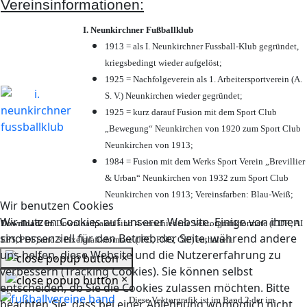
Vereinsinformationen:
I. Neunkirchner Fußballklub
1913 = als I. Neunkirchner Fussball-Klub gegründet,
kriegsbedingt wieder aufgelöst;
1925 = Nachfolgeverein als 1. Arbeitersportverein (A.
S. V.) Neunkirchen wieder gegründet;
1925 = kurz darauf Fusion mit dem Sport Club
„Bewegung“ Neunkirchen von 1920 zum Sport Club
Neunkirchen von 1913;
1984 = Fusion mit dem Werks Sport Verein „Brevillier
& Urban“ Neunkirchen von 1932 zum Sport Club
Neunkirchen von 1913; Vereinsfarben: Blau-Weiß;
Wir benutzen Cookies
Wir nutzen Cookies auf unserer Website. Einige von ihnen
Download:
Im Downloadpaket sind 4 verschiedene Vektorgrafikformate (CDR, AI
sind essenziell für den Betrieb der Seite, während andere
EPS, PDF) und 3 Pixelgrafikformate (JPG, PNG, GIF) enthalten.
uns helfen, diese Website und die Nutzererfahrung zu
×
verbessern (Tracking Cookies). Sie können selbst
×
entscheiden, ob Sie die Cookies zulassen möchten. Bitte
Diese Vektorgrafik ist im Band 2 der im
beachten Sie, dass bei einer Ablehnung womöglich nicht