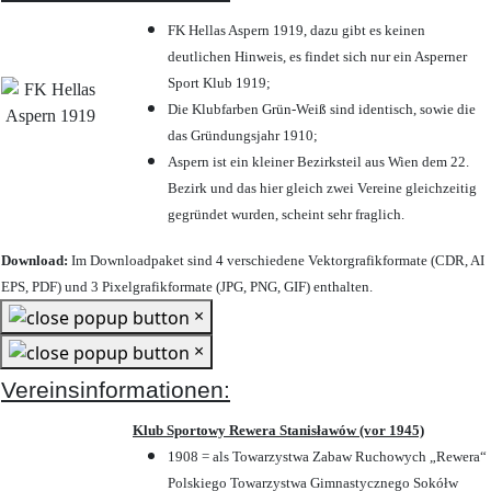
FK Hellas Aspern 1919, dazu gibt es keinen
deutlichen Hinweis, es findet sich nur ein Asperner
Sport Klub 1919
;
Die Klubfarben Grün-Weiß sind identisch, sowie die
das Gründungsjahr 1910
;
Aspern ist ein kleiner Bezirksteil aus Wien dem 22.
Bezirk und das hier gleich zwei Vereine gleichzeitig
gegründet wurden, scheint sehr fraglich.
Download:
Im Downloadpaket sind 4 verschiedene Vektorgrafikformate (CDR, AI
EPS, PDF) und 3 Pixelgrafikformate (JPG, PNG, GIF) enthalten.
×
×
Vereinsinformationen:
Klub Sportowy Rewera Stanisławów (vor 1945)
1908 = als Towarzystwa Zabaw Ruchowych „Rewera“
Polskiego Towarzystwa Gimnastycznego Sokółw