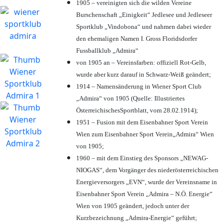
1905 – vereinigten sich die wilden Vereine
Burschenschaft „Einigkeit“ Jedlesee und Jedleseer
Sportklub „Vindobona“ und nahmen dabei wieder
den ehemaligen Namen I. Gross Floridsdorfer
Fussballklub „Admira“
von 1905 an – Vereinsfarben: offiziell Rot-Gelb,
wurde aber kurz darauf in Schwarz-Weiß geändert;
1914 – Namensänderung in Wiener Sport Club
„Admira“ von 1905 (Quelle: Illustriertes
ÖsterreichischesSportblatt, vom 28.02.1914);
1951 – Fusion mit dem Eisenbahner Sport Verein
Wien zum Eisenbahner Sport Verein„Admira“ Wien
von 1905;
1960 – mit dem Einstieg des Sponsors „NEWAG-
NIOGAS“, dem Vorgänger des niederösterreichischen
Energieversorgers „EVN“, wurde der Vereinsname in
Eisenbahner Sport Verein „Admira – N.Ö. Energie“
Wien von 1905 geändert, jedoch unter der
Kurzbezeichnung „Admira-Energie“ geführt;