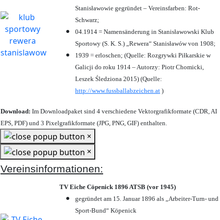
Stanisławowie gegründet – Vereinsfarben: Rot-
Schwarz;
04.1914 = Namensänderung in Stanisławowski Klub
Sportowy (S. K. S.) „Rewera“ Stanisławów von 1908;
1939 = erloschen; (Quelle: Rozgrywki Piłkarskie w
Galicji do roku 1914 – Autorzy: Piotr Chomicki,
Leszek Śledziona 2015) (Quelle:
http://www.fussballabzeichen.at
)
Download:
Im Downloadpaket sind 4 verschiedene Vektorgrafikformate (CDR, AI
EPS, PDF) und 3 Pixelgrafikformate (JPG, PNG, GIF) enthalten.
×
×
Vereinsinformationen:
TV Eiche Cöpenick 1896 ATSB (vor 1945)
gegründet am 15. Januar 1896 als „Arbeiter-Turn- und
Sport-Bund“ Köpenick