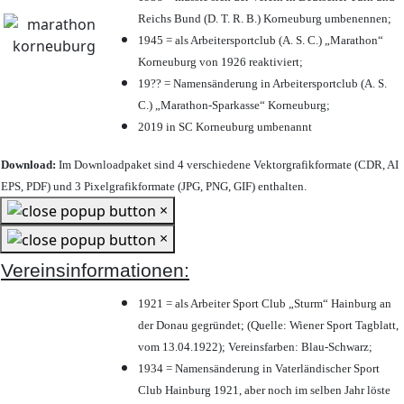
Reichs Bund (D. T. R. B.) Korneuburg umbenennen;
1945 = als Arbeitersportclub (A. S. C.) „Marathon“
Korneuburg von 1926 reaktiviert;
19?? = Namensänderung in Arbeitersportclub (A. S.
C.) „Marathon-Sparkasse“ Korneuburg;
2019 in SC Korneuburg umbenannt
Download:
Im Downloadpaket sind 4 verschiedene Vektorgrafikformate (CDR, AI
EPS, PDF) und 3 Pixelgrafikformate (JPG, PNG, GIF) enthalten.
×
×
Vereinsinformationen:
1921 = als Arbeiter Sport Club „Sturm“ Hainburg an
der Donau gegründet; (Quelle: Wiener Sport Tagblatt,
vom 13.04.1922); Vereinsfarben: Blau-Schwarz;
1934 = Namensänderung in Vaterländischer Sport
Club Hainburg 1921, aber noch im selben Jahr löste