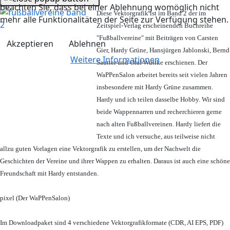
beachten Sie, dass bei einer Ablehnung womöglich nicht
Diese Vektorgrafik ist im Band 2 der im
mehr alle Funktionalitäten der Seite zur Verfügung stehen.
Zeitspiel-Verlag erscheinenden Buchreihe
"Fußballvereine" mit Beiträgen von Carsten
Akzeptieren
Ablehnen
Gier, Hardy Grüne, Hansjürgen Jablonski, Bernd
Weitere Informationen
Sautter und Olaf Wuttke erschienen. Der
WaPPenSalon arbeitet bereits seit vielen Jahren
insbesondere mit Hardy Grüne zusammen.
Hardy und ich teilen dasselbe Hobby. Wir sind
beide Wappennarren und recherchieren gerne
nach alten Fußballvereinen. Hardy liefert die
Texte und ich versuche, aus teilweise nicht
allzu guten Vorlagen eine Vektorgrafik zu erstellen, um der Nachwelt die
Geschichten der Vereine und ihrer Wappen zu erhalten. Daraus ist auch eine schöne
Freundschaft mit Hardy entstanden.
pixel (Der WaPPenSalon)
Im Downloadpaket sind 4 verschiedene Vektorgrafikformate (CDR, AI EPS, PDF)