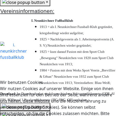
×
Vereinsinformationen:
I. Neunkirchner Fußballklub
1913 = als I. Neunkirchner Fussball-Klub gegründet,
kriegsbedingt wieder aufgelöst;
1925 = Nachfolgeverein als 1. Arbeitersportverein (A.
S. V.) Neunkirchen wieder gegründet;
1925 = kurz darauf Fusion mit dem Sport Club
„Bewegung“ Neunkirchen von 1920 zum Sport Club
Neunkirchen von 1913;
1984 = Fusion mit dem Werks Sport Verein „Brevillier
& Urban“ Neunkirchen von 1932 zum Sport Club
Wir benutzen Cookies
Neunkirchen von 1913; Vereinsfarben: Blau-Weiß;
Wir nutzen Cookies auf unserer Website. Einige von ihnen
Download:
Im Downloadpaket sind 4 verschiedene Vektorgrafikformate (CDR, AI
sind essenziell für den Betrieb der Seite, während andere
EPS, PDF) und 3 Pixelgrafikformate (JPG, PNG, GIF) enthalten.
uns helfen, diese Website und die Nutzererfahrung zu
×
verbessern (Tracking Cookies). Sie können selbst
entscheiden, ob Sie die Cookies zulassen möchten. Bitte
×