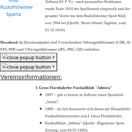
Verband (Ö. F. V.) – nach personellen Problemen
wurde Ende 1910 der Spielbetrieb eingestellt und der
gesamte Verein trat dem Rudolfsheimer Sport Klub
von 1904 bei (Quelle: Neues Wiener Tagblatt, vom
01.10.1910)
Download:
Im Downloadpaket sind 4 verschiedene Vektorgrafikformate (CDR, AI
EPS, PDF) und 3 Pixelgrafikformate (JPG, PNG, GIF) enthalten.
×
×
Vereinsinformationen:
I. Gross Floridsdorfer Fussballklub "Admira"
1897 – gab es bereits in Jedlesee einen Sportklub
„Sturm“;
1899 – im Juli fusionierte sich dieser mit Donaufelder
Fussballinteressierten zum I. Gross Floridsdorfer
;
Fussballklub „Admira“ (Quelle: Allgemeine Sport
Zeitung, vom 04.03.1900);