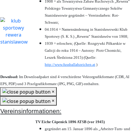
1908 = als Towarzystwa Zabaw Ruchowych „Rewera“
Polskiego Towarzystwa Gimnastycznego Sokółw
Stanisławowie gegründet – Vereinsfarben: Rot-
Schwarz;
04.1914 = Namensänderung in Stanisławowski Klub
Sportowy (S. K. S.) „Rewera“ Stanisławów von 1908;
1939 = erloschen; (Quelle: Rozgrywki Piłkarskie w
Galicji do roku 1914 – Autorzy: Piotr Chomicki,
Leszek Śledziona 2015) (Quelle:
http://www.fussballabzeichen.at
)
Download:
Im Downloadpaket sind 4 verschiedene Vektorgrafikformate (CDR, AI
EPS, PDF) und 3 Pixelgrafikformate (JPG, PNG, GIF) enthalten.
×
×
Vereinsinformationen:
TV Eiche Cöpenick 1896 ATSB (vor 1945)
gegründet am 15. Januar 1896 als „Arbeiter-Turn- und