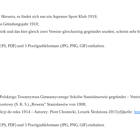
 Hinweis, es findet sich nur ein Asperner Sport Klub 1919
;
das Gründungsjahr 1910
;
zirk und das hier gleich zwei Vereine gleichzeitig gegründet wurden, scheint sehr fr
PS, PDF) und 3 Pixelgrafikformate (JPG, PNG, GIF) enthalten.
olskiego Towarzystwa Gimnastycznego Sokółw Stanisławowie gegründet – Verein
ortowy (S. K. S.) „Rewera“ Stanisławów von 1908;
licji do roku 1914 – Autorzy: Piotr Chomicki, Leszek Śledziona 2015) (Quelle:
htt
PS, PDF) und 3 Pixelgrafikformate (JPG, PNG, GIF) enthalten.