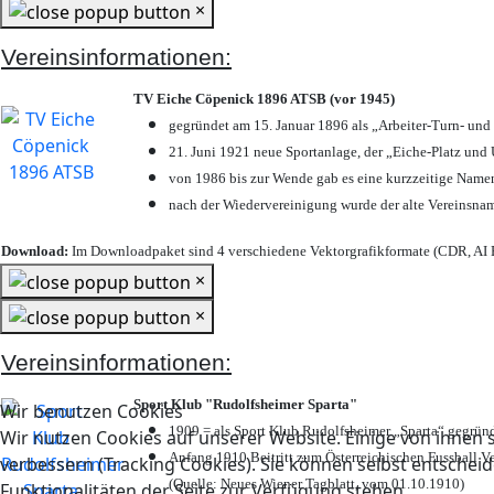
×
Vereinsinformationen:
TV Eiche Cöpenick 1896 ATSB (vor 1945)
gegründet am 15. Januar 1896 als „Arbeiter-Turn- un
21. Juni 1921 neue Sportanlage, der „Eiche-Platz u
von 1986 bis zur Wende gab es eine kurzzeitige Nam
nach der Wiedervereinigung wurde der alte Vereinsna
Download:
Im Downloadpaket sind 4 verschiedene Vektorgrafikformate (CDR, AI E
×
×
Vereinsinformationen:
Sport Klub "Rudolfsheimer Sparta"
Wir benutzen Cookies
1909 = als Sport Klub Rudolfsheimer „Sparta“ gegründ
Wir nutzen Cookies auf unserer Website. Einige von ihnen s
Anfang 1910 Beitritt zum Österreichischen Fussball Ve
verbessern (Tracking Cookies). Sie können selbst entscheid
(Quelle: Neues Wiener Tagblatt, vom 01.10.1910)
Funktionalitäten der Seite zur Verfügung stehen.