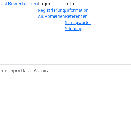
takt
Bewertungen
Login
Info
Registrierung
Information
An/Abmelden
Referenzen
Schlagwörter
Sitemap
ener Sportklub Admira
r Sportklub Admira vo