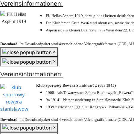
Vereinsinformationen:
FK Hellas Aspern 1919, dazu gibt es keinen deutlichen
Die Klubfarben Grün-Weiß sind identisch, sowie die 
Aspern ist ein kleiner Bezirksteil aus Wien dem 22. Be
Download:
Im Downloadpaket sind 4 verschiedene Vektorgrafikformate (CDR, AI E
×
×
Vereinsinformationen:
Klub Sportowy Rewera Stanisławów (vor 1945)
1908 = als Towarzystwa Zabaw Ruchowych „Rewera“ P
04.1914 = Namensänderung in Stanisławowski Klub Sp
1939 = erloschen; (Quelle: Rozgrywki Piłkarskie w Ga
Download:
Im Downloadpaket sind 4 verschiedene Vektorgrafikformate (CDR, AI E
×