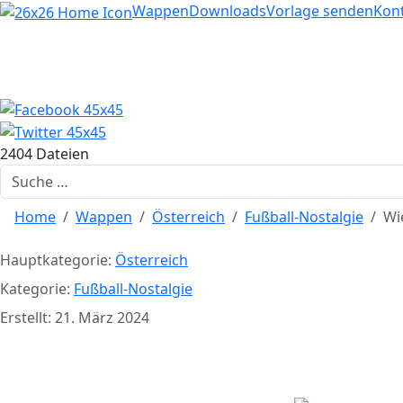
Home
Wappen
Downloads
Vorlage senden
Kon
2404 Dateien
Suchen
Home
Wappen
Österreich
Fußball-Nostalgie
Wi
Hauptkategorie:
Österreich
Kategorie:
Fußball-Nostalgie
Erstellt: 21. März 2024
Wiene