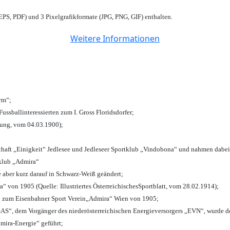
PS, PDF) und 3 Pixelgrafikformate (JPG, PNG, GIF) enthalten.
Weitere Informationen
urm“;
Fussballinteressierten zum I. Gross Floridsdorfer
;
tung, vom 04.03.1900);
chaft „Einigkeit“ Jedlesee und Jedleseer Sportklub „Vindobona“ und nahmen dabei
lklub „Admira“
e aber kurz darauf in Schwarz-Weiß geändert;
von 1905 (Quelle: Illustriertes ÖsterreichischesSportblatt, vom 28.02.1914);
n zum Eisenbahner Sport Verein„Admira“ Wien von 1905;
“, dem Vorgänger des niederösterreichischen Energieversorgers „EVN“, wurde de
mira-Energie“ geführt;