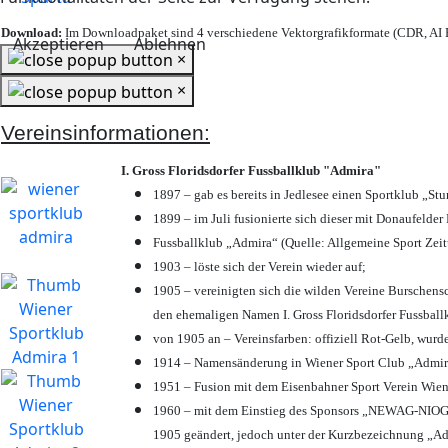
Download:
Im Downloadpaket sind 4 verschiedene Vektorgrafikformate (CDR, AI E
Akzeptieren
Ablehnen
×
×
Vereinsinformationen:
I. Gross Floridsdorfer Fussballklub "Admira"
1897 – gab es bereits in Jedlesee einen Sportklub „St
1899 – im Juli fusionierte sich dieser mit Donaufelder 
Fussballklub „Admira“ (Quelle: Allgemeine Sport Zei
1903 – löste sich der Verein wieder auf;
1905 – vereinigten sich die wilden Vereine Burschens
den ehemaligen Namen I. Gross Floridsdorfer Fussbal
von 1905 an – Vereinsfarben: offiziell Rot-Gelb, wurd
1914 – Namensänderung in Wiener Sport Club „Admira“ 
1951 – Fusion mit dem Eisenbahner Sport Verein Wie
1960 – mit dem Einstieg des Sponsors „NEWAG-NIOGAS
1905 geändert, jedoch unter der Kurzbezeichnung „Ad