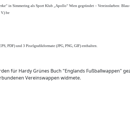
erke“ in Simmering als Sport Klub „Apollo“ Wien gegründet – Vereinsfarben: Blau
 V.) be
PS, PDF) und 3 Pixelgrafikformate (JPG, PNG, GIF) enthalten.
den für Hardy Grünes Buch "Englands Fußballwappen" geze
verbundenen Vereinswappen widmete.