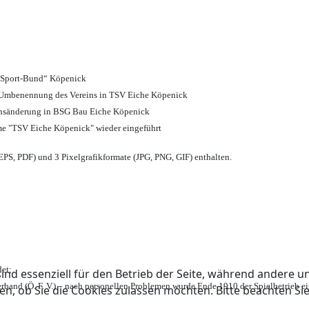
d Sport-Bund“ Köpenick
nd Umbenennung des Vereins in TSV Eiche Köpenick
ensänderung in BSG Bau Eiche Köpenick
me "TSV Eiche Köpenick" wieder eingeführt
PS, PDF) und 3 Pixelgrafikformate (JPG, PNG, GIF) enthalten.
et;
ind essenziell für den Betrieb der Seite, während andere u
rband (Ö. F. V.) – nach personellen Problemen wurde Ende 1910 der Spielbetrieb e
en, ob Sie die Cookies zulassen möchten. Bitte beachten Si