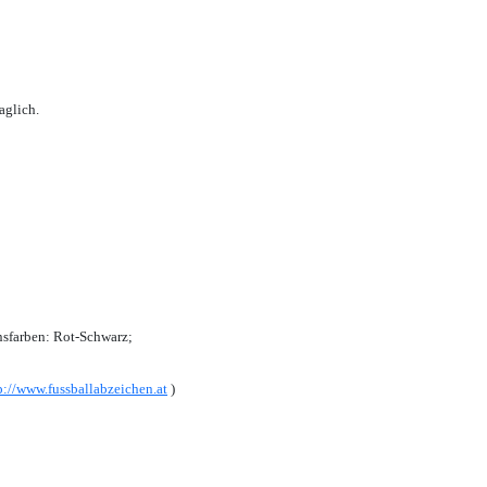
aglich.
sfarben: Rot-Schwarz;
p://www.fussballabzeichen.at
)