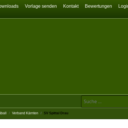
ownloads
Vorlage senden
Kontakt
Bewertungen
Logi
Suchen
ball
Verband Kärnten
SV Spittal Drau