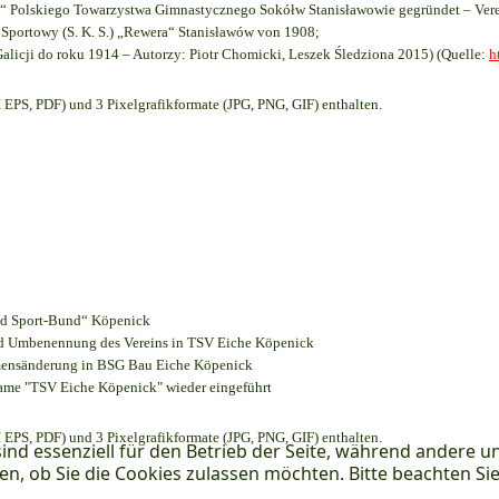
 Polskiego Towarzystwa Gimnastycznego Sokółw Stanisławowie gegründet – Vere
Sportowy (S. K. S.) „Rewera“ Stanisławów von 1908;
Galicji do roku 1914 – Autorzy: Piotr Chomicki, Leszek Śledziona 2015) (Quelle:
h
EPS, PDF) und 3 Pixelgrafikformate (JPG, PNG, GIF) enthalten.
und Sport-Bund“ Köpenick
und Umbenennung des Vereins in TSV Eiche Köpenick
amensänderung in BSG Bau Eiche Köpenick
name "TSV Eiche Köpenick" wieder eingeführt
EPS, PDF) und 3 Pixelgrafikformate (JPG, PNG, GIF) enthalten.
ind essenziell für den Betrieb der Seite, während andere u
en, ob Sie die Cookies zulassen möchten. Bitte beachten Si