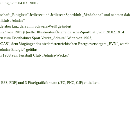
eitung, vom 04.03.1900);
nschaft „Einigkeit“ Jedlesee und Jedleseer Sportklub „Vindobona“ und nahmen dab
allklub „Admira“
rde aber kurz darauf in Schwarz-Weiß geändert;
“ von 1905 (Quelle: Illustriertes ÖsterreichischesSportblatt, vom 28.02.1914);
ien zum Eisenbahner Sport Verein„Admira“ Wien von 1905;
S“, dem Vorgänger des niederösterreichischen Energieversorgers „EVN“, wurde d
Admira-Energie“ geführt;
on 1908 zum Fussball Club „Admira-Wacker“
EPS, PDF) und 3 Pixelgrafikformate (JPG, PNG, GIF) enthalten.