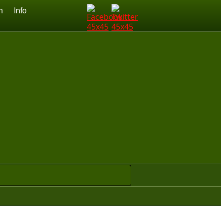
n
Info