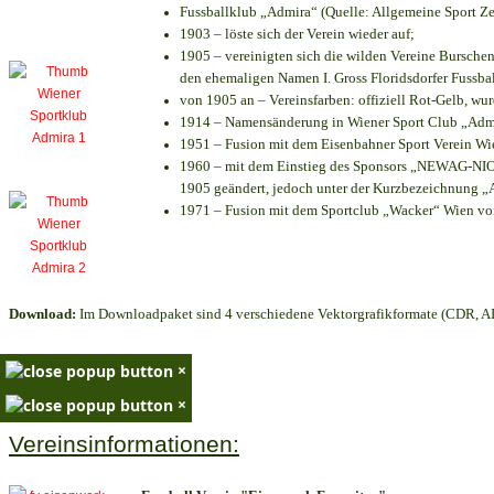
Fussballklub „Admira“ (Quelle: Allgemeine Sport Z
1903 – löste sich der Verein wieder auf;
1905 – vereinigten sich die wilden Vereine Bursche
den ehemaligen Namen I. Gross Floridsdorfer Fussb
von 1905 an – Vereinsfarben: offiziell Rot-Gelb, wu
1914 – Namensänderung in Wiener Sport Club „Admira
1951 – Fusion mit dem Eisenbahner Sport Verein W
1960 – mit dem Einstieg des Sponsors „NEWAG-NIOGA
1905 geändert, jedoch unter der Kurzbezeichnung „
1971 – Fusion mit dem Sportclub „Wacker“ Wien v
Download:
Im Downloadpaket sind 4 verschiedene Vektorgrafikformate (CDR, AI 
×
×
Vereinsinformationen: