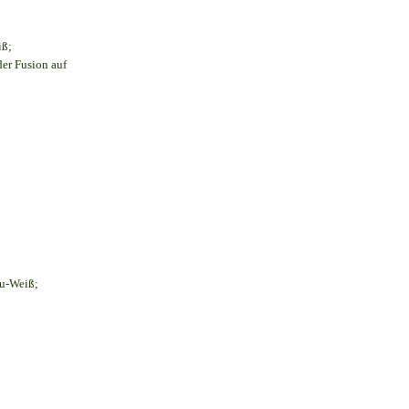
iß;
der Fusion auf
au-Weiß;