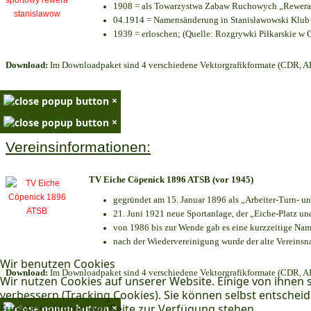
1908 = als Towarzystwa Zabaw Ruchowych „Rewera“
04.1914 = Namensänderung in Stanisławowski Klub 
1939 = erloschen; (Quelle: Rozgrywki Piłkarskie w 
Download:
Im Downloadpaket sind 4 verschiedene Vektorgrafikformate (CDR, AI 
×
×
Vereinsinformationen:
TV Eiche Cöpenick 1896 ATSB (vor 1945)
gegründet am 15. Januar 1896 als „Arbeiter-Turn- 
21. Juni 1921 neue Sportanlage, der „Eiche-Platz 
von 1986 bis zur Wende gab es eine kurzzeitige N
nach der Wiedervereinigung wurde der alte Vereins
Wir benutzen Cookies
Download:
Im Downloadpaket sind 4 verschiedene Vektorgrafikformate (CDR, AI 
Wir nutzen Cookies auf unserer Website. Einige von ihnen s
verbessern (Tracking Cookies). Sie können selbst entscheid
Funktionalitäten der Seite zur Verfügung stehen.
×