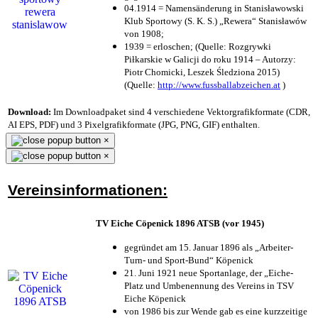
04.1914 = Namensänderung in Stanisławowski
Klub Sportowy (S. K. S.) „Rewera“ Stanisławów
von 1908;
1939 = erloschen; (Quelle: Rozgrywki
Piłkarskie w Galicji do roku 1914 – Autorzy:
Piotr Chomicki, Leszek Śledziona 2015)
(Quelle:
http://www.fussballabzeichen.at
)
Download:
Im Downloadpaket sind 4 verschiedene Vektorgrafikformate (CDR,
AI EPS, PDF) und 3 Pixelgrafikformate (JPG, PNG, GIF) enthalten.
×
×
Vereinsinformationen:
TV Eiche Cöpenick 1896 ATSB (vor 1945)
gegründet am 15. Januar 1896 als „Arbeiter-
Turn- und Sport-Bund“ Köpenick
21. Juni 1921 neue Sportanlage, der „Eiche-
Platz und Umbenennung des Vereins in TSV
Eiche Köpenick
von 1986 bis zur Wende gab es eine kurzzeitige