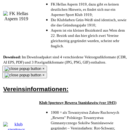
FK Hellas Aspern 1919, dazu gibt es keinen
deutlichen Hinweis, es findet sich nur ein
Asperner Sport Klub 1919
;
Die Klubfarben Grün-Weiß sind identisch, sowie
die das Gründungsjahr 1910
;
Aspern ist ein kleiner Bezirksteil aus Wien dem
22. Bezirk und das hier gleich zwei Vereine
gleichzeitig gegründet wurden, scheint sehr
fraglich.
Download:
Im Downloadpaket sind 4 verschiedene Vektorgrafikformate (CDR,
AI EPS, PDF) und 3 Pixelgrafikformate (JPG, PNG, GIF) enthalten.
×
×
Vereinsinformationen:
Klub Sportowy Rewera Stanisławów (vor 1945)
1908 = als Towarzystwa Zabaw Ruchowych
„Rewera“ Polskiego Towarzystwa
Gimnastycznego Sokółw Stanisławowie
gegründet – Vereinsfarben: Rot-Schwarz;