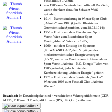
Fussballklub „Admira“
von 1905 an – Vereinsfarben: offiziell Rot-Gelb,
wurde aber kurz darauf in Schwarz-Weiß
geändert;
1914 – Namensänderung in Wiener Sport Club
„Admira“ von 1905 (Quelle: Illustriertes
ÖsterreichischesSportblatt, vom 28.02.1914);
1951 – Fusion mit dem Eisenbahner Sport
Verein Wien zum Eisenbahner Sport
Verein„Admira“ Wien von 1905;
1960 – mit dem Einstieg des Sponsors
„NEWAG-NIOGAS“, dem Vorgänger des
niederösterreichischen Energieversorgers
„EVN“, wurde der Vereinsname in Eisenbahner
Sport Verein „Admira – N.Ö. Energie“ Wien von
1905 geändert, jedoch unter der
Kurzbezeichnung „Admira-Energie“ geführt;
1971 – Fusion mit dem Sportclub „Wacker“
Wien von 1908 zum Fussball Club „Admira-
Wacker“
Download:
Im Downloadpaket sind 4 verschiedene Vektorgrafikformate (CDR,
AI EPS, PDF) und 3 Pixelgrafikformate (JPG, PNG, GIF) enthalten.
×
×