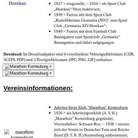
1927 = eingestellt; – 1934 = als Sport Club
„Horekan“ Wien reaktiviert;
1939 = Fusion mit dem Sport Club
„Rudolfsheimer Germania (XIV)“ zum Sport
Club „Germania XIV-Horekan“;
1940 = Fusion mit dem Fussball Club
Baumgarten zum Sportclub „Germania“
Baumgarten und dabei aufgegangen
Download:
Im Downloadpaket sind 4 verschiedene Vektorgrafikformate (CDR,
AI EPS, PDF) und 3 Pixelgrafikformate (JPG, PNG, GIF) enthalten.
×
×
Vereinsinformationen:
Arbeiter Sport Klub "Marathon" Korneuburg
1926 = als Arbeitersportklub (A. S. K.)
„Marathon“ Korneuburg gegründet;
Vereinsfarben: Schwarz-Rot; – 1938 = musste
sich der Verein in Deutscher Turn und Reichs
Bund (D. T. R. B.) Korneuburg umbenennen;