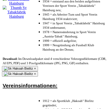
1934 = entstand aus den beiden aufgelösten
Vereinen der Sport Verein „Tabakfabrik“
Hainburg neu;
1945 = als Arbeiter Turn und Sport Verein
Hainburg 1934 reaktiviert;
1947 = in Sport Verein „Tabakfabrik“ Hainburg
1934 umbenannt;
1978 = Namensänderung in Sport Verein
„Austria-Tabak“ Hainburg;
1999 = offiziell aufgelöst;
1999 = Neugründung als Fussball Klub
Hainburg an der Donau;
Download:
Im Downloadpaket sind 4 verschiedene Vektorgrafikformate (CDR,
AI EPS, PDF) und 3 Pixelgrafikformate (JPG, PNG, GIF) enthalten.
×
×
Vereinsinformationen:
1912 = als Sportklub „Hakoah“ Bielitz
gegründet;