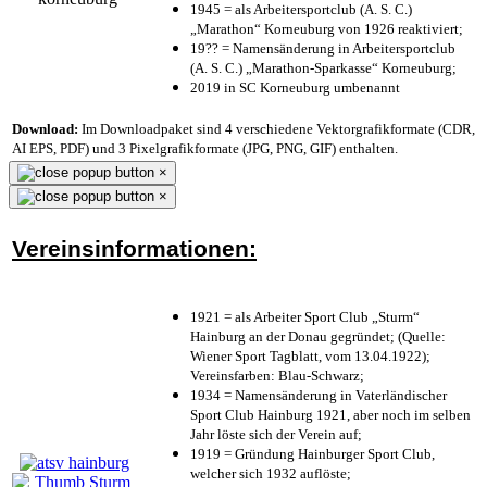
1945 = als Arbeitersportclub (A. S. C.)
„Marathon“ Korneuburg von 1926 reaktiviert;
19?? = Namensänderung in Arbeitersportclub
(A. S. C.) „Marathon-Sparkasse“ Korneuburg;
2019 in SC Korneuburg umbenannt
Download:
Im Downloadpaket sind 4 verschiedene Vektorgrafikformate (CDR,
AI EPS, PDF) und 3 Pixelgrafikformate (JPG, PNG, GIF) enthalten.
×
×
Vereinsinformationen:
1921 = als Arbeiter Sport Club „Sturm“
Hainburg an der Donau gegründet; (Quelle:
Wiener Sport Tagblatt, vom 13.04.1922);
Vereinsfarben: Blau-Schwarz;
1934 = Namensänderung in Vaterländischer
Sport Club Hainburg 1921, aber noch im selben
Jahr löste sich der Verein auf;
1919 = Gründung Hainburger Sport Club,
welcher sich 1932 auflöste;