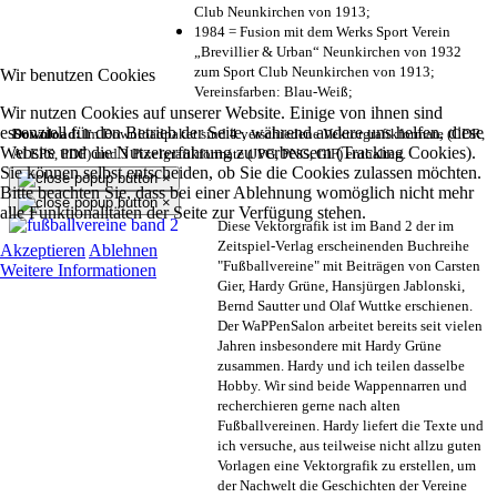
Club Neunkirchen von 1913;
1984 = Fusion mit dem Werks Sport Verein
„Brevillier & Urban“ Neunkirchen von 1932
zum Sport Club Neunkirchen von 1913;
Wir benutzen Cookies
Vereinsfarben: Blau-Weiß;
Wir nutzen Cookies auf unserer Website. Einige von ihnen sind
essenziell für den Betrieb der Seite, während andere uns helfen, diese
Download:
Im Downloadpaket sind 4 verschiedene Vektorgrafikformate (CDR,
Website und die Nutzererfahrung zu verbessern (Tracking Cookies).
AI EPS, PDF) und 3 Pixelgrafikformate (JPG, PNG, GIF) enthalten.
Sie können selbst entscheiden, ob Sie die Cookies zulassen möchten.
×
Bitte beachten Sie, dass bei einer Ablehnung womöglich nicht mehr
×
alle Funktionalitäten der Seite zur Verfügung stehen.
Diese Vektorgrafik ist im Band 2 der im
Zeitspiel-Verlag erscheinenden Buchreihe
Akzeptieren
Ablehnen
"Fußballvereine" mit Beiträgen von Carsten
Weitere Informationen
Gier, Hardy Grüne, Hansjürgen Jablonski,
Bernd Sautter und Olaf Wuttke erschienen.
Der WaPPenSalon arbeitet bereits seit vielen
Jahren insbesondere mit Hardy Grüne
zusammen. Hardy und ich teilen dasselbe
Hobby. Wir sind beide Wappennarren und
recherchieren gerne nach alten
Fußballvereinen. Hardy liefert die Texte und
ich versuche, aus teilweise nicht allzu guten
Vorlagen eine Vektorgrafik zu erstellen, um
der Nachwelt die Geschichten der Vereine