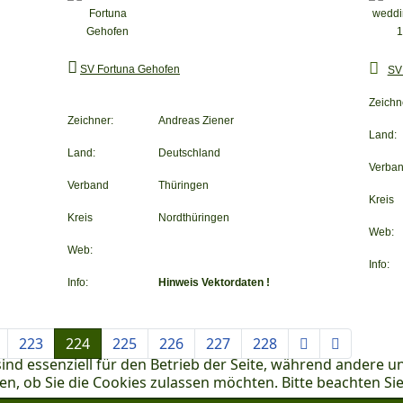
SV Fortuna Gehofen
SV
Zeichn
Zeichner:
Andreas Ziener
Land:
Land:
Deutschland
Verba
Verband
Thüringen
Kreis
Kreis
Nordthüringen
Web:
Web:
Info:
Info:
Hinweis Vektordaten !
223
224
225
226
227
228
ind essenziell für den Betrieb der Seite, während andere u
en, ob Sie die Cookies zulassen möchten. Bitte beachten Si