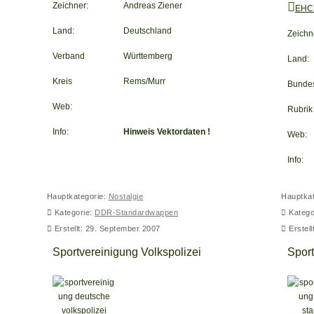
Zeichner:
Andreas Ziener
EHC 
Land:
Deutschland
Zeichn
Verband
Württemberg
Land:
Kreis
Rems/Murr
Bunde
Web:
Rubrik
Info:
Hinweis Vektordaten !
Web:
Info:
Hauptkategorie:
Nostalgie
Hauptka
Kategorie:
DDR-Standardwappen
Katego
Erstellt: 29. September 2007
Erstel
Sportvereinigung Volkspolizei
Sport