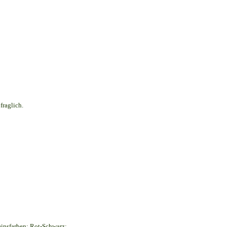
fraglich.
insfarben: Rot-Schwarz;