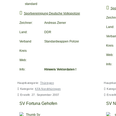
Spo
Sportvereinigung Deutsche Volkspolizei
Zeichn
Zeichner:
Andreas Ziener
Land:
Land:
DDR
Verba
Verband
Standardwappen Polizei
Kreis
Kreis
Web:
Web:
Info:
Info:
Hinweis Vektordaten !
Hauptkategorie:
Thüringen
Hauptkat
Kategorie:
KFA Nordthüringen
Katego
Erstellt: 27. September 2007
Erstel
SV Fortuna Gehofen
SV N