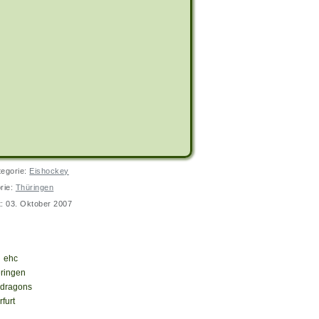
tegorie:
Eishockey
rie:
Thüringen
lt: 03. Oktober 2007
Thueringen Black Dragons Erfurt