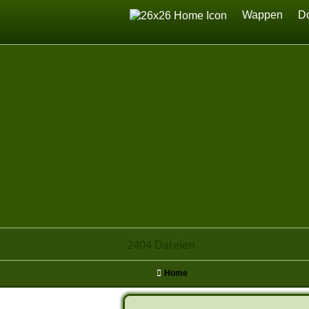
Home
Wappen
D
2404 Dateien
Home