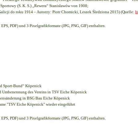
Sportowy (S. K. S.) „Rewera“ Stanisławów von 1908;
Galicji do roku 1914 – Autorzy: Piotr Chomicki, Leszek Śledziona 2015) (Quelle:
h
EPS, PDF) und 3 Pixelgrafikformate (JPG, PNG, GIF) enthalten.
und Sport-Bund“ Köpenick
und Umbenennung des Vereins in TSV Eiche Köpenick
amensänderung in BSG Bau Eiche Köpenick
name "TSV Eiche Köpenick" wieder eingeführt
EPS, PDF) und 3 Pixelgrafikformate (JPG, PNG, GIF) enthalten.