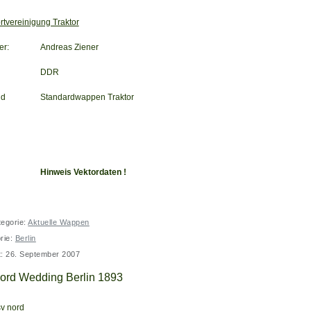
rtvereinigung Traktor
er:
Andreas Ziener
DDR
nd
Standardwappen Traktor
Hinweis Vektordaten !
egorie:
Aktuelle Wappen
rie:
Berlin
lt: 26. September 2007
ord Wedding Berlin 1893