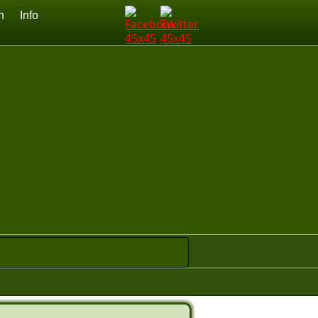
n
Info