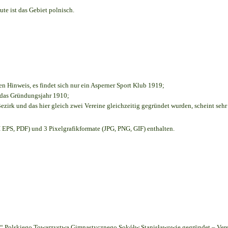
te ist das Gebiet polnisch.
en Hinweis, es findet sich nur ein Asperner Sport Klub 1919
;
e das Gründungsjahr 1910
;
ezirk und das hier gleich zwei Vereine gleichzeitig gegründet wurden, scheint sehr 
EPS, PDF) und 3 Pixelgrafikformate (JPG, PNG, GIF) enthalten.
 Polskiego Towarzystwa Gimnastycznego Sokółw Stanisławowie gegründet – Vere