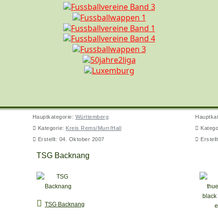
Hauptkategorie:
Württemberg
Hauptka
Kategorie:
Kreis Rems/Murr/Hall
Katego
Erstellt: 04. Oktober 2007
Erstel
TSG Backnang
EHC 
TSG Backnang