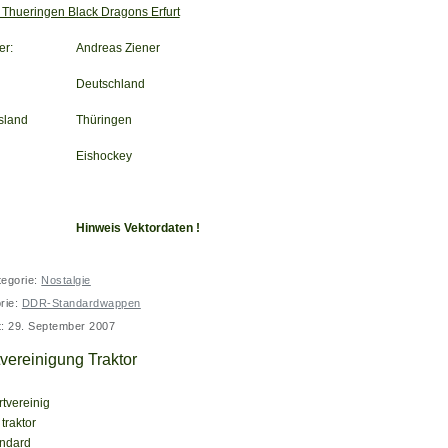
Thueringen Black Dragons Erfurt
er:
Andreas Ziener
Deutschland
sland
Thüringen
Eishockey
Hinweis Vektordaten !
tegorie:
Nostalgie
rie:
DDR-Standardwappen
lt: 29. September 2007
vereinigung Traktor