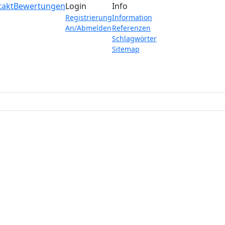
takt
Bewertungen
Login
Info
Registrierung
Information
An/Abmelden
Referenzen
Schlagwörter
Sitemap