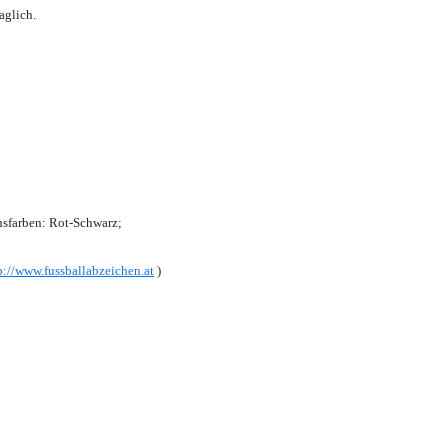
aglich.
sfarben: Rot-Schwarz;
p://www.fussballabzeichen.at
)