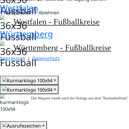
Westfalen
Akzeptieren
Ablehnen
Westfalen - Fußballkreise
Württemberg
Württemberg - Fußballkreise
Impressum
|
Datenschutz
×
×
Das Wappen wurde nach der Vorlage aus dem "Kurmarkalbum" n
×