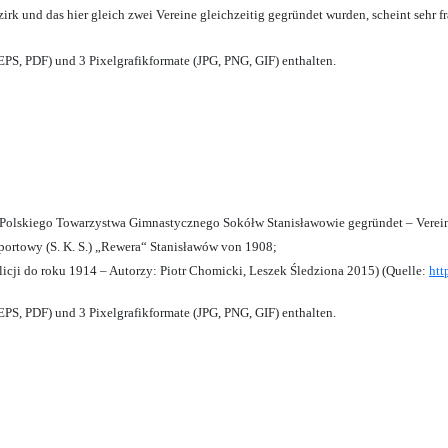
zirk und das hier gleich zwei Vereine gleichzeitig gegründet wurden, scheint sehr fr
PS, PDF) und 3 Pixelgrafikformate (JPG, PNG, GIF) enthalten.
olskiego Towarzystwa Gimnastycznego Sokółw Stanisławowie gegründet – Verein
ortowy (S. K. S.) „Rewera“ Stanisławów von 1908;
licji do roku 1914 – Autorzy: Piotr Chomicki, Leszek Śledziona 2015) (Quelle:
htt
PS, PDF) und 3 Pixelgrafikformate (JPG, PNG, GIF) enthalten.