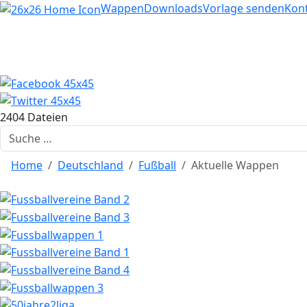
Home
Wappen
Downloads
Vorlage senden
Kon
2404 Dateien
Suchen
Home
Deutschland
Fußball
Aktuelle Wappen