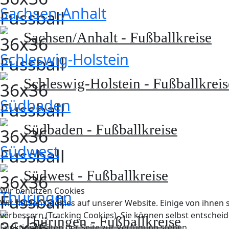
Sachsen-Anhalt
Sachsen/Anhalt - Fußballkreise
Schleswig-Holstein
Schleswig-Holstein - Fußballkreis
Südbaden
Südbaden - Fußballkreise
Südwest
Südwest - Fußballkreise
Wir benutzen Cookies
Thüringen
Wir nutzen Cookies auf unserer Website. Einige von ihnen s
verbessern (Tracking Cookies). Sie können selbst entscheid
Thüringen - Fußballkreise
Funktionalitäten der Seite zur Verfügung stehen.