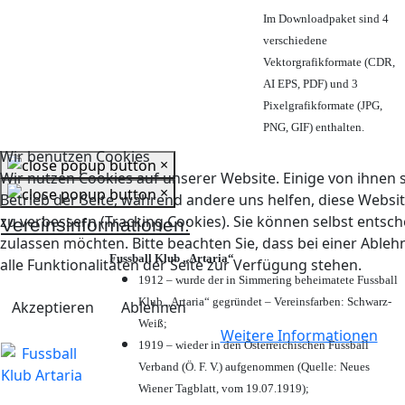
Im Downloadpaket sind 4
verschiedene
Vektorgrafikformate (CDR,
AI EPS, PDF) und 3
Pixelgrafikformate (JPG,
PNG, GIF) enthalten.
Wir benutzen Cookies
×
Wir nutzen Cookies auf unserer Website. Einige von ihnen s
×
Betrieb der Seite, während andere uns helfen, diese Websi
zu verbessern (Tracking Cookies). Sie können selbst entsch
Vereinsinformationen:
zulassen möchten. Bitte beachten Sie, dass bei einer Abl
Fussball Klub „Artaria“
alle Funktionalitäten der Seite zur Verfügung stehen.
1912 – wurde der in Simmering beheimatete Fussball
Klub „Artaria“ gegründet – Vereinsfarben: Schwarz-
Akzeptieren
Ablehnen
Weiß;
Weitere Informationen
1919 – wieder in den Österreichischen Fussball
Verband (Ö. F. V.) aufgenommen (Quelle: Neues
Wiener Tagblatt, vom 19.07.1919);