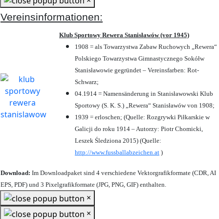
Vereinsinformationen:
Klub Sportowy Rewera Stanisławów (vor 1945)
1908 = als Towarzystwa Zabaw Ruchowych „Rewera“
Polskiego Towarzystwa Gimnastycznego Sokółw
Stanisławowie gegründet – Vereinsfarben: Rot-
Schwarz;
04.1914 = Namensänderung in Stanisławowski Klub
Sportowy (S. K. S.) „Rewera“ Stanisławów von 1908;
1939 = erloschen; (Quelle: Rozgrywki Piłkarskie w
Galicji do roku 1914 – Autorzy: Piotr Chomicki,
Leszek Śledziona 2015) (Quelle:
http://www.fussballabzeichen.at
)
Download:
Im Downloadpaket sind 4 verschiedene Vektorgrafikformate (CDR, AI
EPS, PDF) und 3 Pixelgrafikformate (JPG, PNG, GIF) enthalten.
×
×