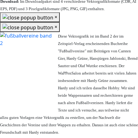
Download:
Im Downloadpaket sind 4 verschiedene Vektorgrafikformate (CDR, AI
EPS, PDF) und 3 Pixelgrafikformate (JPG, PNG, GIF) enthalten.
×
×
Diese Vektorgrafik ist im Band 2 der im
Zeitspiel-Verlag erscheinenden Buchreihe
"Fußballvereine" mit Beiträgen von Carsten
Gier, Hardy Grüne, Hansjürgen Jablonski, Bernd
Sautter und Olaf Wuttke erschienen. Der
WaPPenSalon arbeitet bereits seit vielen Jahren
insbesondere mit Hardy Grüne zusammen.
Hardy und ich teilen dasselbe Hobby. Wir sind
beide Wappennarren und recherchieren gerne
nach alten Fußballvereinen. Hardy liefert die
Texte und ich versuche, aus teilweise nicht
allzu guten Vorlagen eine Vektorgrafik zu erstellen, um der Nachwelt die
Geschichten der Vereine und ihrer Wappen zu erhalten. Daraus ist auch eine schöne
Freundschaft mit Hardy entstanden.