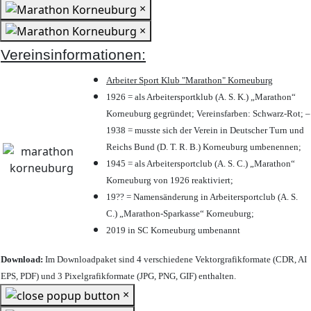
×
×
Vereinsinformationen:
Arbeiter Sport Klub "Marathon" Korneuburg
1926 = als Arbeitersportklub (A. S. K.) „Marathon“
Korneuburg gegründet; Vereinsfarben: Schwarz-Rot; –
1938 = musste sich der Verein in Deutscher Turn und
Reichs Bund (D. T. R. B.) Korneuburg umbenennen;
1945 = als Arbeitersportclub (A. S. C.) „Marathon“
Korneuburg von 1926 reaktiviert;
19?? = Namensänderung in Arbeitersportclub (A. S.
C.) „Marathon-Sparkasse“ Korneuburg;
2019 in SC Korneuburg umbenannt
Download:
Im Downloadpaket sind 4 verschiedene Vektorgrafikformate (CDR, AI
EPS, PDF) und 3 Pixelgrafikformate (JPG, PNG, GIF) enthalten.
×