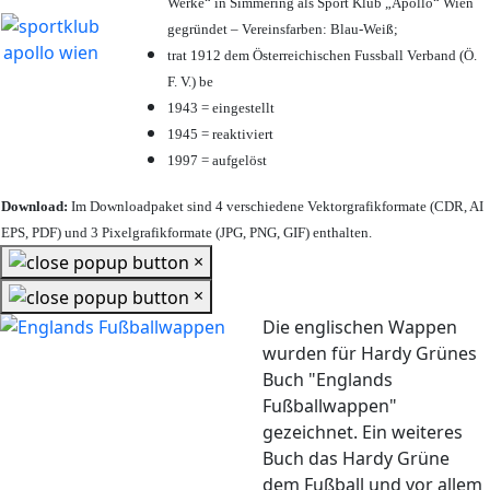
Werke“ in Simmering als Sport Klub „Apollo“ Wien
gegründet – Vereinsfarben: Blau-Weiß;
trat 1912 dem Österreichischen Fussball Verband (Ö.
F. V.) be
1943 = eingestellt
1945 = reaktiviert
1997 = aufgelöst
Download:
Im Downloadpaket sind 4 verschiedene Vektorgrafikformate (CDR, AI
EPS, PDF) und 3 Pixelgrafikformate (JPG, PNG, GIF) enthalten.
×
×
Die englischen Wappen
wurden für Hardy Grünes
Buch "Englands
Fußballwappen"
gezeichnet. Ein weiteres
Buch das Hardy Grüne
dem Fußball und vor allem