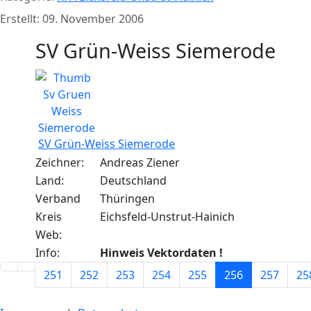
Erstellt: 09. November 2006
SV Grün-Weiss Siemerode
SV Grün-Weiss Siemerode
Zeichner:
Andreas Ziener
Land:
Deutschland
Verband
Thüringen
Kreis
Eichsfeld-Unstrut-Hainich
Web:
Info:
Hinweis Vektordaten !
251
252
253
254
255
256
257
25
Seite 256 von 262