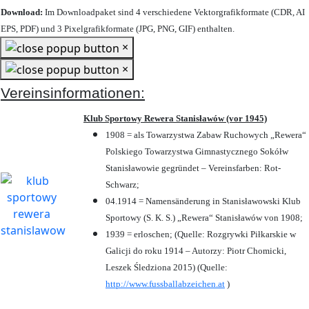
Download:
Im Downloadpaket sind 4 verschiedene Vektorgrafikformate (CDR, AI
EPS, PDF) und 3 Pixelgrafikformate (JPG, PNG, GIF) enthalten.
×
×
Vereinsinformationen:
Klub Sportowy Rewera Stanisławów (vor 1945)
1908 = als Towarzystwa Zabaw Ruchowych „Rewera“
Polskiego Towarzystwa Gimnastycznego Sokółw
Stanisławowie gegründet – Vereinsfarben: Rot-
Schwarz;
04.1914 = Namensänderung in Stanisławowski Klub
Sportowy (S. K. S.) „Rewera“ Stanisławów von 1908;
1939 = erloschen; (Quelle: Rozgrywki Piłkarskie w
Galicji do roku 1914 – Autorzy: Piotr Chomicki,
Leszek Śledziona 2015) (Quelle:
http://www.fussballabzeichen.at
)