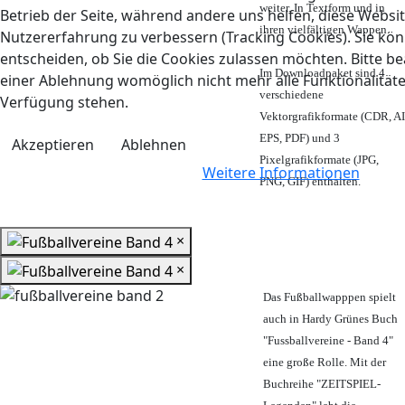
weiter. In Textform und in
Betrieb der Seite, während andere uns helfen, diese Websi
ihren vielfältigen Wappen.
Nutzererfahrung zu verbessern (Tracking Cookies). Sie kön
entscheiden, ob Sie die Cookies zulassen möchten. Bitte be
Im Downloadpaket sind 4
einer Ablehnung womöglich nicht mehr alle Funktionalitäte
verschiedene
Verfügung stehen.
Vektorgrafikformate (CDR, AI
EPS, PDF) und 3
Akzeptieren
Ablehnen
Pixelgrafikformate (JPG,
Weitere Informationen
PNG, GIF) enthalten.
×
×
Das Fußballwapppen spielt
auch in Hardy Grünes Buch
"Fussballvereine - Band 4"
eine große Rolle. Mit der
Buchreihe "ZEITSPIEL-