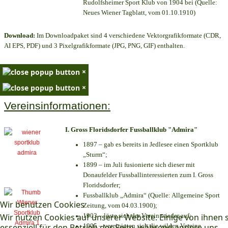
Rudolfsheimer Sport Klub von 1904 bei (Quelle:
Neues Wiener Tagblatt, vom 01.10.1910)
Download:
Im Downloadpaket sind 4 verschiedene Vektorgrafikformate (CDR,
AI EPS, PDF) und 3 Pixelgrafikformate (JPG, PNG, GIF) enthalten.
×
×
Vereinsinformationen:
I. Gross Floridsdorfer Fussballklub "Admira"
1897 – gab es bereits in Jedlesee einen Sportklub
„Sturm“;
1899 – im Juli fusionierte sich dieser mit
Donaufelder Fussballinteressierten zum I. Gross
Floridsdorfer
;
Fussballklub „Admira“ (Quelle: Allgemeine Sport
Wir benutzen Cookies
Zeitung, vom 04.03.1900);
Wir nutzen Cookies auf unserer Website. Einige von ihnen 
1903 – löste sich der Verein wieder auf;
essenziell für den Betrieb der Seite, während andere uns
1905 – vereinigten sich die wilden Vereine