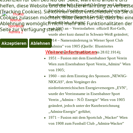
helfen, diese Website und die Nutzererfahrung zu verbess
Burschenschaft „Einigkeit“ Jedlesee und Jedleseer
(Tracking Cookies). Sie können selbst entscheiden, ob Sie d
Sportklub „Vindobona“ und nahmen dabei wieder
Cookies zulassen möchten. Bitte beachten Sie, dass bei ein
den ehemaligen Namen I. Gross Floridsdorfer
Ablehnung womöglich nicht mehr alle Funktionalitäten der
Fussballklub „Admira“
Seite zur Verfügung stehen.
von 1905 an – Vereinsfarben: offiziell Rot-Gelb,
wurde aber kurz darauf in Schwarz-Weiß geändert;
1914 – Namensänderung in Wiener Sport Club
Akzeptieren
Ablehnen
„Admira“ von 1905 (Quelle: Illustriertes
Weitere Informationen
ÖsterreichischesSportblatt, vom 28.02.1914);
1951 – Fusion mit dem Eisenbahner Sport Verein
Wien zum Eisenbahner Sport Verein„Admira“ Wien
von 1905;
1960 – mit dem Einstieg des Sponsors „NEWAG-
NIOGAS“, dem Vorgänger des
niederösterreichischen Energieversorgers „EVN“,
wurde der Vereinsname in Eisenbahner Sport
Verein „Admira – N.Ö. Energie“ Wien von 1905
geändert, jedoch unter der Kurzbezeichnung
„Admira-Energie“ geführt;
1971 – Fusion mit dem Sportclub „Wacker“ Wien
von 1908 zum Fussball Club „Admira-Wacker“