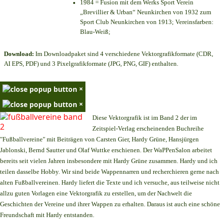
1984 = Fusion mit dem Werks Sport Verein
„Brevillier & Urban“ Neunkirchen von 1932 zum
Sport Club Neunkirchen von 1913; Vereinsfarben:
Blau-Weiß;
Download:
Im Downloadpaket sind 4 verschiedene Vektorgrafikformate (CDR,
AI EPS, PDF) und 3 Pixelgrafikformate (JPG, PNG, GIF) enthalten.
×
×
Diese Vektorgrafik ist im Band 2 der im
Zeitspiel-Verlag erscheinenden Buchreihe
"Fußballvereine" mit Beiträgen von Carsten Gier, Hardy Grüne, Hansjürgen
Jablonski, Bernd Sautter und Olaf Wuttke erschienen. Der WaPPenSalon arbeitet
bereits seit vielen Jahren insbesondere mit Hardy Grüne zusammen. Hardy und ich
teilen dasselbe Hobby. Wir sind beide Wappennarren und recherchieren gerne nach
alten Fußballvereinen. Hardy liefert die Texte und ich versuche, aus teilweise nicht
allzu guten Vorlagen eine Vektorgrafik zu erstellen, um der Nachwelt die
Geschichten der Vereine und ihrer Wappen zu erhalten. Daraus ist auch eine schöne
Freundschaft mit Hardy entstanden.