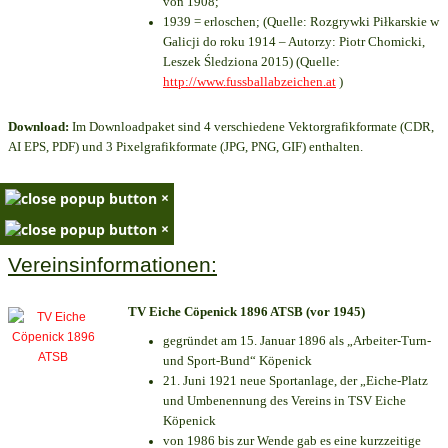
von 1908;
1939 = erloschen; (Quelle: Rozgrywki Piłkarskie w
Galicji do roku 1914 – Autorzy: Piotr Chomicki,
Leszek Śledziona 2015) (Quelle:
http://www.fussballabzeichen.at
)
Download:
Im Downloadpaket sind 4 verschiedene Vektorgrafikformate (CDR,
AI EPS, PDF) und 3 Pixelgrafikformate (JPG, PNG, GIF) enthalten.
×
×
Vereinsinformationen:
TV Eiche Cöpenick 1896 ATSB (vor 1945)
gegründet am 15. Januar 1896 als „Arbeiter-Turn-
und Sport-Bund“ Köpenick
21. Juni 1921 neue Sportanlage, der „Eiche-Platz
und Umbenennung des Vereins in TSV Eiche
Köpenick
von 1986 bis zur Wende gab es eine kurzzeitige