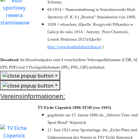
Schwarz;
04.1914 = Namensänderung in Stanisławowski Klub
Sportowy (S. K. S.) „Rewera“ Stanisławów von 1908;
1939 = erloschen; (Quelle: Rozgrywki Piłkarskie w
Galicji do roku 1914 – Autorzy: Piotr Chomicki,
Leszek Śledziona 2015) (Quelle:
http://www.fussballabzeichen.at
)
Download:
Im Downloadpaket sind 4 verschiedene Vektorgrafikformate (CDR, AI
EPS, PDF) und 3 Pixelgrafikformate (JPG, PNG, GIF) enthalten.
×
×
Vereinsinformationen:
TV Eiche Cöpenick 1896 ATSB (vor 1945)
gegründet am 15. Januar 1896 als „Arbeiter-Turn- und
Sport-Bund“ Köpenick
21. Juni 1921 neue Sportanlage, der „Eiche-Platz und
Umbenennung des Vereins in TSV Eiche Köpenick