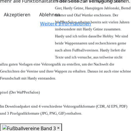
mehr alle Funktionalitäten der Seite zur Verfügung stehen.
"Fußballvereine" mit Beiträgen von Carsten
Gier, Hardy Grüne, Hansjürgen Jablonski, Bernd
Akzeptieren
Ablehnen
Sautter und Olaf Wuttke erschienen. Der
WaPPenSalon arbeitet bereits seit vielen Jahren
Weitere Informationen
insbesondere mit Hardy Grüne zusammen.
Hardy und ich teilen dasselbe Hobby. Wir sind
beide Wappennarren und recherchieren gerne
nach alten Fußballvereinen. Hardy liefert die
Texte und ich versuche, aus teilweise nicht
allzu guten Vorlagen eine Vektorgrafik zu erstellen, um der Nachwelt die
Geschichten der Vereine und ihrer Wappen zu erhalten. Daraus ist auch eine schöne
Freundschaft mit Hardy entstanden.
pixel (Der WaPPenSalon)
Im Downloadpaket sind 4 verschiedene Vektorgrafikformate (CDR, AI EPS, PDF)
und 3 Pixelgrafikformate (JPG, PNG, GIF) enthalten.
×