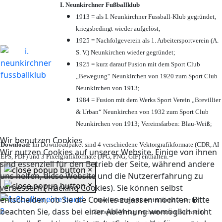
I. Neunkirchner Fußballklub
1913 = als I. Neunkirchner Fussball-Klub gegründet,
kriegsbedingt wieder aufgelöst;
1925 = Nachfolgeverein als 1. Arbeitersportverein (A.
S. V.) Neunkirchen wieder gegründet;
1925 = kurz darauf Fusion mit dem Sport Club
„Bewegung“ Neunkirchen von 1920 zum Sport Club
Neunkirchen von 1913;
1984 = Fusion mit dem Werks Sport Verein „Brevillier
& Urban“ Neunkirchen von 1932 zum Sport Club
Neunkirchen von 1913; Vereinsfarben: Blau-Weiß;
Wir benutzen Cookies
Download:
Im Downloadpaket sind 4 verschiedene Vektorgrafikformate (CDR, AI
Wir nutzen Cookies auf unserer Website. Einige von ihnen
EPS, PDF) und 3 Pixelgrafikformate (JPG, PNG, GIF) enthalten.
sind essenziell für den Betrieb der Seite, während andere
×
uns helfen, diese Website und die Nutzererfahrung zu
×
verbessern (Tracking Cookies). Sie können selbst
entscheiden, ob Sie die Cookies zulassen möchten. Bitte
Diese Vektorgrafik ist im Band 2 der im
beachten Sie, dass bei einer Ablehnung womöglich nicht
Zeitspiel-Verlag erscheinenden Buchreihe