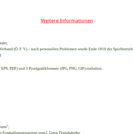
Weitere Informationen
ndet;
Verband (Ö. F. V.) – nach personellen Problemen wurde Ende 1910 der Spielbetrieb
)
EPS, PDF) und 3 Pixelgrafikformate (JPG, PNG, GIF) enthalten.
turm“;
r Fussballinteressierten zum I. Gross Floridsdorfer
;