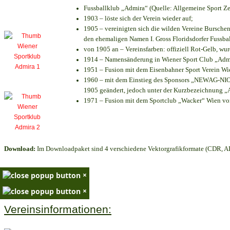
Fussballklub „Admira“ (Quelle: Allgemeine Sport Z
1903 – löste sich der Verein wieder auf;
1905 – vereinigten sich die wilden Vereine Bursche
den ehemaligen Namen I. Gross Floridsdorfer Fussb
von 1905 an – Vereinsfarben: offiziell Rot-Gelb, wu
1914 – Namensänderung in Wiener Sport Club „Admira
1951 – Fusion mit dem Eisenbahner Sport Verein W
1960 – mit dem Einstieg des Sponsors „NEWAG-NIOGA
1905 geändert, jedoch unter der Kurzbezeichnung „
1971 – Fusion mit dem Sportclub „Wacker“ Wien v
Download:
Im Downloadpaket sind 4 verschiedene Vektorgrafikformate (CDR, AI 
×
×
Vereinsinformationen: