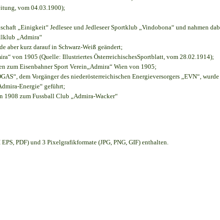
eitung, vom 04.03.1900);
nschaft „Einigkeit“ Jedlesee und Jedleseer Sportklub „Vindobona“ und nahmen dab
allklub „Admira“
rde aber kurz darauf in Schwarz-Weiß geändert;
“ von 1905 (Quelle: Illustriertes ÖsterreichischesSportblatt, vom 28.02.1914);
ien zum Eisenbahner Sport Verein„Admira“ Wien von 1905;
S“, dem Vorgänger des niederösterreichischen Energieversorgers „EVN“, wurde d
Admira-Energie“ geführt;
on 1908 zum Fussball Club „Admira-Wacker“
EPS, PDF) und 3 Pixelgrafikformate (JPG, PNG, GIF) enthalten.