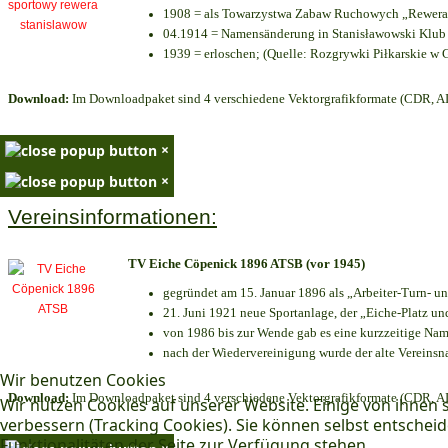
1908 = als Towarzystwa Zabaw Ruchowych „Rewera“
04.1914 = Namensänderung in Stanisławowski Klub 
1939 = erloschen; (Quelle: Rozgrywki Piłkarskie w 
Download:
Im Downloadpaket sind 4 verschiedene Vektorgrafikformate (CDR, AI 
×
×
Vereinsinformationen:
TV Eiche Cöpenick 1896 ATSB (vor 1945)
gegründet am 15. Januar 1896 als „Arbeiter-Turn- 
21. Juni 1921 neue Sportanlage, der „Eiche-Platz 
von 1986 bis zur Wende gab es eine kurzzeitige N
nach der Wiedervereinigung wurde der alte Vereins
Wir benutzen Cookies
Download:
Im Downloadpaket sind 4 verschiedene Vektorgrafikformate (CDR, AI 
Wir nutzen Cookies auf unserer Website. Einige von ihnen s
verbessern (Tracking Cookies). Sie können selbst entscheid
Funktionalitäten der Seite zur Verfügung stehen.