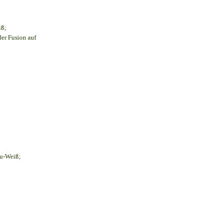
iß;
der Fusion auf
au-Weiß;