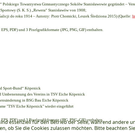
 Polskiego Towarzystwa Gimnastycznego Sokółw Stanisławowie gegründet – Vere
Sportowy (S. K. S.) „Rewera“ Stanisławów von 1908;
Galicji do roku 1914 – Autorzy: Piotr Chomicki, Leszek Śledziona 2015) (Quelle:
h
EPS, PDF) und 3 Pixelgrafikformate (JPG, PNG, GIF) enthalten.
und Sport-Bund“ Köpenick
und Umbenennung des Vereins in TSV Eiche Köpenick
amensänderung in BSG Bau Eiche Köpenick
name "TSV Eiche Köpenick" wieder eingeführt
EPS, PDF) und 3 Pixelgrafikformate (JPG, PNG, GIF) enthalten.
ind essenziell für den Betrieb der Seite, während andere u
en, ob Sie die Cookies zulassen möchten. Bitte beachten Si