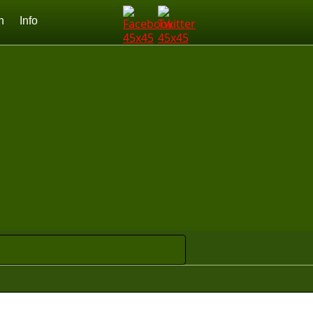
n
Info