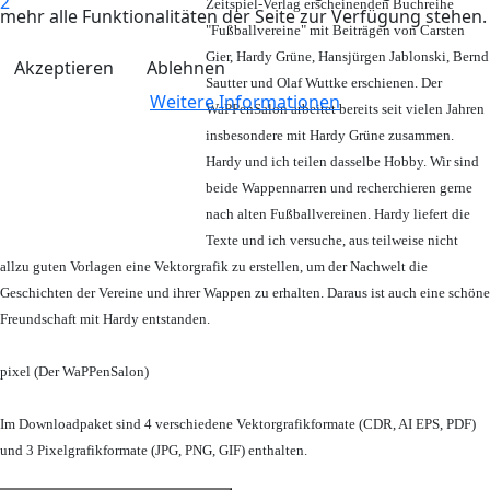
Zeitspiel-Verlag erscheinenden Buchreihe
mehr alle Funktionalitäten der Seite zur Verfügung stehen.
"Fußballvereine" mit Beiträgen von Carsten
Gier, Hardy Grüne, Hansjürgen Jablonski, Bernd
Akzeptieren
Ablehnen
Sautter und Olaf Wuttke erschienen. Der
Weitere Informationen
WaPPenSalon arbeitet bereits seit vielen Jahren
insbesondere mit Hardy Grüne zusammen.
Hardy und ich teilen dasselbe Hobby. Wir sind
beide Wappennarren und recherchieren gerne
nach alten Fußballvereinen. Hardy liefert die
Texte und ich versuche, aus teilweise nicht
allzu guten Vorlagen eine Vektorgrafik zu erstellen, um der Nachwelt die
Geschichten der Vereine und ihrer Wappen zu erhalten. Daraus ist auch eine schöne
Freundschaft mit Hardy entstanden.
pixel (Der WaPPenSalon)
Im Downloadpaket sind 4 verschiedene Vektorgrafikformate (CDR, AI EPS, PDF)
und 3 Pixelgrafikformate (JPG, PNG, GIF) enthalten.