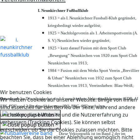
I. Neunkirchner Fußballklub
1913 = als I. Neunkirchner Fussball-Klub gegründet,
kriegsbedingt wieder aufgelöst;
1925 = Nachfolgeverein als 1. Arbeitersportverein (A.
S. V.) Neunkirchen wieder gegründet;
1925 = kurz darauf Fusion mit dem Sport Club
„Bewegung“ Neunkirchen von 1920 zum Sport Club
Neunkirchen von 1913;
1984 = Fusion mit dem Werks Sport Verein „Brevillier
& Urban“ Neunkirchen von 1932 zum Sport Club
Neunkirchen von 1913; Vereinsfarben: Blau-Weiß;
Wir benutzen Cookies
Download:
Im Downloadpaket sind 4 verschiedene Vektorgrafikformate (CDR, AI
Wir nutzen Cookies auf unserer Website. Einige von ihnen
EPS, PDF) und 3 Pixelgrafikformate (JPG, PNG, GIF) enthalten.
sind essenziell für den Betrieb der Seite, während andere
×
uns helfen, diese Website und die Nutzererfahrung zu
verbessern (Tracking Cookies). Sie können selbst
×
entscheiden, ob Sie die Cookies zulassen möchten. Bitte
Diese Vektorgrafik ist im Band 2 der im
beachten Sie, dass bei einer Ablehnung womöglich nicht