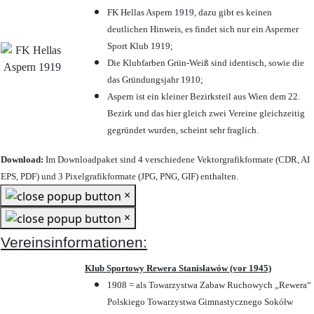
FK Hellas Aspern 1919, dazu gibt es keinen
deutlichen Hinweis, es findet sich nur ein Asperner
Sport Klub 1919
;
Die Klubfarben Grün-Weiß sind identisch, sowie die
das Gründungsjahr 1910
;
Aspern ist ein kleiner Bezirksteil aus Wien dem 22.
Bezirk und das hier gleich zwei Vereine gleichzeitig
gegründet wurden, scheint sehr fraglich.
Download:
Im Downloadpaket sind 4 verschiedene Vektorgrafikformate (CDR, AI
EPS, PDF) und 3 Pixelgrafikformate (JPG, PNG, GIF) enthalten.
×
×
Vereinsinformationen:
Klub Sportowy Rewera Stanisławów (vor 1945)
1908 = als Towarzystwa Zabaw Ruchowych „Rewera“
Polskiego Towarzystwa Gimnastycznego Sokółw