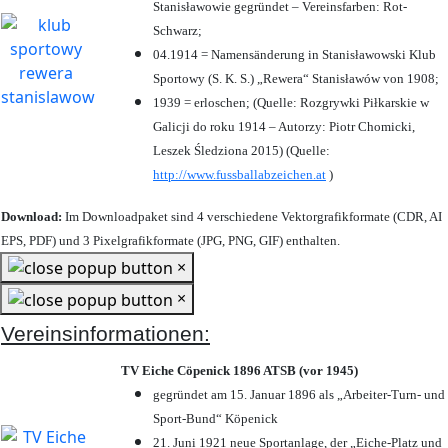
Stanisławowie gegründet – Vereinsfarben: Rot-
Schwarz;
04.1914 = Namensänderung in Stanisławowski Klub
Sportowy (S. K. S.) „Rewera“ Stanisławów von 1908;
1939 = erloschen; (Quelle: Rozgrywki Piłkarskie w
Galicji do roku 1914 – Autorzy: Piotr Chomicki,
Leszek Śledziona 2015) (Quelle:
http://www.fussballabzeichen.at
)
Download:
Im Downloadpaket sind 4 verschiedene Vektorgrafikformate (CDR, AI
EPS, PDF) und 3 Pixelgrafikformate (JPG, PNG, GIF) enthalten.
×
×
Vereinsinformationen:
TV Eiche Cöpenick 1896 ATSB (vor 1945)
gegründet am 15. Januar 1896 als „Arbeiter-Turn- und
Sport-Bund“ Köpenick
21. Juni 1921 neue Sportanlage, der „Eiche-Platz und