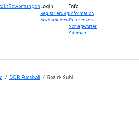
takt
Bewertungen
Login
Info
Registrierung
Information
An/Abmelden
Referenzen
Schlagwörter
Sitemap
e
DDR-Fussball
Bezirk Suhl
BSG Zierporzellan Licht