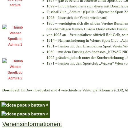
1897 – gab es bereits in Jedlesee einen Sportklub „S
1899 – im Juli fusionierte sich dieser mit Donaufelde
Fussballklub „Admira“ (Quelle: Allgemeine Sport Z
1903 – löste sich der Verein wieder auf;
1905 – vereinigten sich die wilden Vereine Bursche
den ehemaligen Namen I. Gross Floridsdorfer Fussb
von 1905 an – Vereinsfarben: offiziell Rot-Gelb, wu
1914 – Namensänderung in Wiener Sport Club „Admira
1951 – Fusion mit dem Eisenbahner Sport Verein W
1960 – mit dem Einstieg des Sponsors „NEWAG-NIOGA
1905 geändert, jedoch unter der Kurzbezeichnung „
1971 – Fusion mit dem Sportclub „Wacker“ Wien v
Download:
Im Downloadpaket sind 4 verschiedene Vektorgrafikformate (CDR, AI 
×
×
Vereinsinformationen: