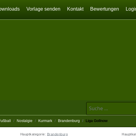
ownloads
Vorlage senden
Kontakt
Bewertungen
Logi
Suchen
Fußball
Nostalgie
Kurmark
Brandenburg
Liga Gollnow
Hauptkategorie:
Brandenburg
Hauptka