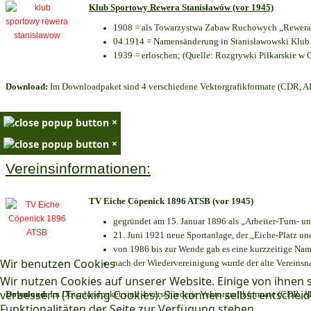
Klub Sportowy Rewera Stanisławów (vor 1945)
1908 = als Towarzystwa Zabaw Ruchowych „Rewera“
04.1914 = Namensänderung in Stanisławowski Klub 
1939 = erloschen; (Quelle: Rozgrywki Piłkarskie w 
Download:
Im Downloadpaket sind 4 verschiedene Vektorgrafikformate (CDR, AI 
×
×
Vereinsinformationen:
TV Eiche Cöpenick 1896 ATSB (vor 1945)
gegründet am 15. Januar 1896 als „Arbeiter-Turn- 
21. Juni 1921 neue Sportanlage, der „Eiche-Platz 
von 1986 bis zur Wende gab es eine kurzzeitige N
Wir benutzen Cookies
nach der Wiedervereinigung wurde der alte Vereins
Wir nutzen Cookies auf unserer Website. Einige von ihnen s
verbessern (Tracking Cookies). Sie können selbst entscheid
Download:
Im Downloadpaket sind 4 verschiedene Vektorgrafikformate (CDR, AI 
Funktionalitäten der Seite zur Verfügung stehen.