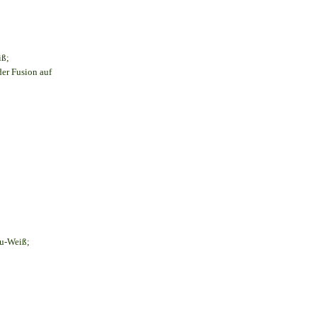
iß;
der Fusion auf
au-Weiß;