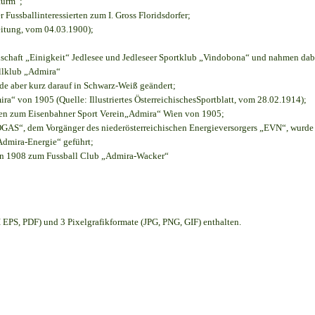
turm“;
r Fussballinteressierten zum I. Gross Floridsdorfer
;
eitung, vom 04.03.1900);
nschaft „Einigkeit“ Jedlesee und Jedleseer Sportklub „Vindobona“ und nahmen dab
allklub „Admira“
rde aber kurz darauf in Schwarz-Weiß geändert;
“ von 1905 (Quelle: Illustriertes ÖsterreichischesSportblatt, vom 28.02.1914);
ien zum Eisenbahner Sport Verein„Admira“ Wien von 1905;
S“, dem Vorgänger des niederösterreichischen Energieversorgers „EVN“, wurde d
Admira-Energie“ geführt;
on 1908 zum Fussball Club „Admira-Wacker“
EPS, PDF) und 3 Pixelgrafikformate (JPG, PNG, GIF) enthalten.