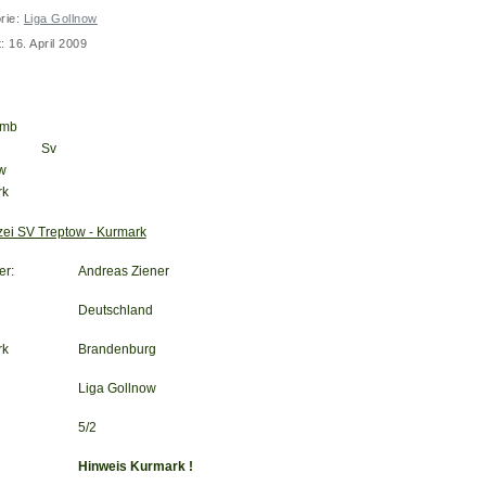
rie:
Liga Gollnow
t: 16. April 2009
ei SV Treptow - Kurmark
zei SV Treptow - Kurmark
er:
Andreas Ziener
Deutschland
rk
Brandenburg
Liga Gollnow
5/2
Hinweis Kurmark !