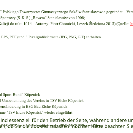
 Polskiego Towarzystwa Gimnastycznego Sokółw Stanisławowie gegründet – Vere
Sportowy (S. K. S.) „Rewera“ Stanisławów von 1908;
Galicji do roku 1914 – Autorzy: Piotr Chomicki, Leszek Śledziona 2015) (Quelle:
h
EPS, PDF) und 3 Pixelgrafikformate (JPG, PNG, GIF) enthalten.
und Sport-Bund“ Köpenick
und Umbenennung des Vereins in TSV Eiche Köpenick
amensänderung in BSG Bau Eiche Köpenick
name "TSV Eiche Köpenick" wieder eingeführt
ind essenziell für den Betrieb der Seite, während andere u
en, ob Sie die Cookies zulassen möchten. Bitte beachten Si
EPS, PDF) und 3 Pixelgrafikformate (JPG, PNG, GIF) enthalten.