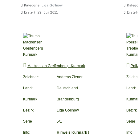
Kategorie:
Liga Gollnow
Katego
Erstellt: 29. Juli 2011
Erstell
Mackensen Greifenberg - Kurmark
Poliz
Mackensen Greifenberg - Kurmark
Poli
Zeichner:
Andreas Ziener
Zeichn
Land:
Deutschland
Land:
Kurmark
Brandenburg
Kurma
Bezirk
Liga Gollnow
Bezirk
Serie
5/1
Serie
Info:
Hinweis Kurmark !
Info: