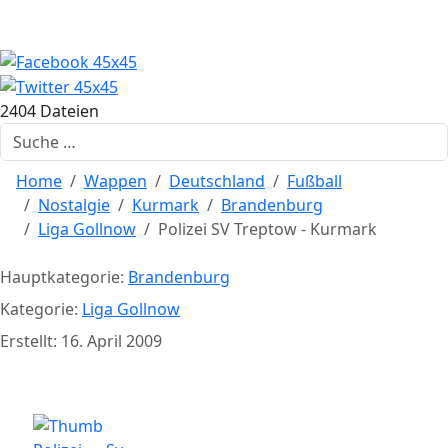
2404 Dateien
Suchen
Home
Wappen
Deutschland
Fußball
Nostalgie
Kurmark
Brandenburg
Liga Gollnow
Polizei SV Treptow - Kurmark
Hauptkategorie:
Brandenburg
Kategorie:
Liga Gollnow
Erstellt: 16. April 2009
Polizei SV Treptow - Kurmark