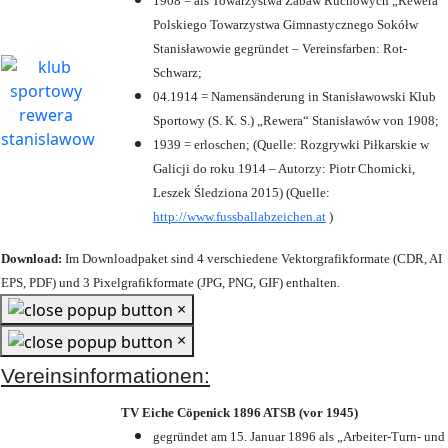
1908 = als Towarzystwa Zabaw Ruchowych „Rewera“
Polskiego Towarzystwa Gimnastycznego Sokółw
Stanisławowie gegründet – Vereinsfarben: Rot-
Schwarz;
04.1914 = Namensänderung in Stanisławowski Klub
Sportowy (S. K. S.) „Rewera“ Stanisławów von 1908;
1939 = erloschen; (Quelle: Rozgrywki Piłkarskie w
Galicji do roku 1914 – Autorzy: Piotr Chomicki,
Leszek Śledziona 2015) (Quelle:
http://www.fussballabzeichen.at
)
Download:
Im Downloadpaket sind 4 verschiedene Vektorgrafikformate (CDR, AI
EPS, PDF) und 3 Pixelgrafikformate (JPG, PNG, GIF) enthalten.
×
×
Vereinsinformationen:
TV Eiche Cöpenick 1896 ATSB (vor 1945)
gegründet am 15. Januar 1896 als „Arbeiter-Turn- und