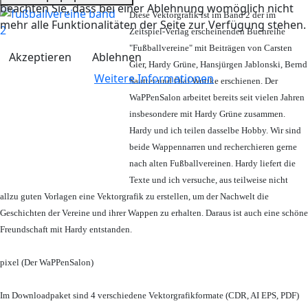
beachten Sie, dass bei einer Ablehnung womöglich nicht
Diese Vektorgrafik ist im Band 2 der im
mehr alle Funktionalitäten der Seite zur Verfügung stehen.
Zeitspiel-Verlag erscheinenden Buchreihe
"Fußballvereine" mit Beiträgen von Carsten
Akzeptieren
Ablehnen
Gier, Hardy Grüne, Hansjürgen Jablonski, Bernd
Weitere Informationen
Sautter und Olaf Wuttke erschienen. Der
WaPPenSalon arbeitet bereits seit vielen Jahren
insbesondere mit Hardy Grüne zusammen.
Hardy und ich teilen dasselbe Hobby. Wir sind
beide Wappennarren und recherchieren gerne
nach alten Fußballvereinen. Hardy liefert die
Texte und ich versuche, aus teilweise nicht
allzu guten Vorlagen eine Vektorgrafik zu erstellen, um der Nachwelt die
Geschichten der Vereine und ihrer Wappen zu erhalten. Daraus ist auch eine schöne
Freundschaft mit Hardy entstanden.
pixel (Der WaPPenSalon)
Im Downloadpaket sind 4 verschiedene Vektorgrafikformate (CDR, AI EPS, PDF)