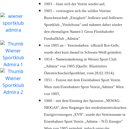
1903 – löste sich der Verein wieder auf;
1905 – vereinigten sich die wilden Vereine
Burschenschaft „Einigkeit“ Jedlesee und Jedleseer
Sportklub „Vindobona“ und nahmen dabei wieder
den ehemaligen Namen I. Gross Floridsdorfer
Fussballklub „Admira“
von 1905 an – Vereinsfarben: offiziell Rot-Gelb,
wurde aber kurz darauf in Schwarz-Weiß geändert;
1914 – Namensänderung in Wiener Sport Club
„Admira“ von 1905 (Quelle: Illustriertes
ÖsterreichischesSportblatt, vom 28.02.1914);
1951 – Fusion mit dem Eisenbahner Sport Verein
Wien zum Eisenbahner Sport Verein„Admira“ Wien
von 1905;
1960 – mit dem Einstieg des Sponsors „NEWAG-
NIOGAS“, dem Vorgänger des niederösterreichischen
Energieversorgers „EVN“, wurde der Vereinsname in
Eisenbahner Sport Verein „Admira – N.Ö. Energie“
Wien von 1905 geändert, jedoch unter der