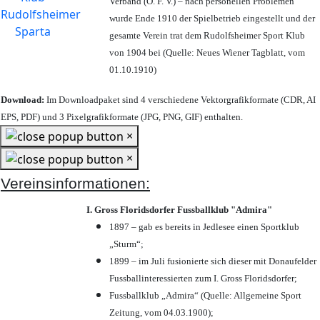
Verband (Ö. F. V.) – nach personellen Problemen
wurde Ende 1910 der Spielbetrieb eingestellt und der
gesamte Verein trat dem Rudolfsheimer Sport Klub
von 1904 bei (Quelle: Neues Wiener Tagblatt, vom
01.10.1910)
Download:
Im Downloadpaket sind 4 verschiedene Vektorgrafikformate (CDR, AI
EPS, PDF) und 3 Pixelgrafikformate (JPG, PNG, GIF) enthalten.
×
×
Vereinsinformationen:
I. Gross Floridsdorfer Fussballklub "Admira"
1897 – gab es bereits in Jedlesee einen Sportklub
„Sturm“;
1899 – im Juli fusionierte sich dieser mit Donaufelder
Fussballinteressierten zum I. Gross Floridsdorfer
;
Fussballklub „Admira“ (Quelle: Allgemeine Sport
Zeitung, vom 04.03.1900);