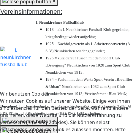
×
Vereinsinformationen:
I. Neunkirchner Fußballklub
1913 = als I. Neunkirchner Fussball-Klub gegründet,
kriegsbedingt wieder aufgelöst;
1925 = Nachfolgeverein als 1. Arbeitersportverein (A.
S. V.) Neunkirchen wieder gegründet;
1925 = kurz darauf Fusion mit dem Sport Club
„Bewegung“ Neunkirchen von 1920 zum Sport Club
Neunkirchen von 1913;
1984 = Fusion mit dem Werks Sport Verein „Brevillier
& Urban“ Neunkirchen von 1932 zum Sport Club
Wir benutzen Cookies
Neunkirchen von 1913; Vereinsfarben: Blau-Weiß;
Wir nutzen Cookies auf unserer Website. Einige von ihnen
Download:
Im Downloadpaket sind 4 verschiedene Vektorgrafikformate (CDR, AI
sind essenziell für den Betrieb der Seite, während andere
EPS, PDF) und 3 Pixelgrafikformate (JPG, PNG, GIF) enthalten.
uns helfen, diese Website und die Nutzererfahrung zu
×
verbessern (Tracking Cookies). Sie können selbst
entscheiden, ob Sie die Cookies zulassen möchten. Bitte
×