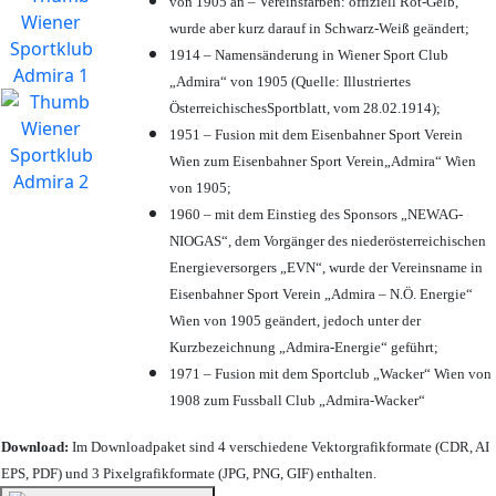
von 1905 an – Vereinsfarben: offiziell Rot-Gelb,
wurde aber kurz darauf in Schwarz-Weiß geändert;
1914 – Namensänderung in Wiener Sport Club
„Admira“ von 1905 (Quelle: Illustriertes
ÖsterreichischesSportblatt, vom 28.02.1914);
1951 – Fusion mit dem Eisenbahner Sport Verein
Wien zum Eisenbahner Sport Verein„Admira“ Wien
von 1905;
1960 – mit dem Einstieg des Sponsors „NEWAG-
NIOGAS“, dem Vorgänger des niederösterreichischen
Energieversorgers „EVN“, wurde der Vereinsname in
Eisenbahner Sport Verein „Admira – N.Ö. Energie“
Wien von 1905 geändert, jedoch unter der
Kurzbezeichnung „Admira-Energie“ geführt;
1971 – Fusion mit dem Sportclub „Wacker“ Wien von
1908 zum Fussball Club „Admira-Wacker“
Download:
Im Downloadpaket sind 4 verschiedene Vektorgrafikformate (CDR, AI
EPS, PDF) und 3 Pixelgrafikformate (JPG, PNG, GIF) enthalten.