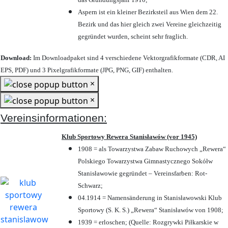
Aspern ist ein kleiner Bezirksteil aus Wien dem 22.
Bezirk und das hier gleich zwei Vereine gleichzeitig
gegründet wurden, scheint sehr fraglich.
Download:
Im Downloadpaket sind 4 verschiedene Vektorgrafikformate (CDR, AI
EPS, PDF) und 3 Pixelgrafikformate (JPG, PNG, GIF) enthalten.
×
×
Vereinsinformationen:
Klub Sportowy Rewera Stanisławów (vor 1945)
1908 = als Towarzystwa Zabaw Ruchowych „Rewera“
Polskiego Towarzystwa Gimnastycznego Sokółw
Stanisławowie gegründet – Vereinsfarben: Rot-
Schwarz;
04.1914 = Namensänderung in Stanisławowski Klub
Sportowy (S. K. S.) „Rewera“ Stanisławów von 1908;
1939 = erloschen; (Quelle: Rozgrywki Piłkarskie w