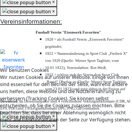
×
×
Vereinsinformationen:
Fussball Verein "Eisenwerk Favoriten"
1920 = als Fussball Verein „Eisenwerk Favoriten“
gegründet;
1922 = Namensänderung in Sport Club „Freiheit X“
von 1920 (Quelle: Wiener Sport Tagblatt, vom
10.01.1922); Vereinsfarben: Rot-Weiß;
Wir benutzen Cookies
1923 = schloss sich der Verein dem Sport Club
Wir nutzen Cookies auf unserer Website. Einige von ihnen
„Rapid“ Oberlaa an (Quelle: Wiener Sport Tagblatt,
sind essenziell für den Betrieb der Seite, während andere
vom 23.01.1923) und ging dabei in der Fusion auf
uns helfen, diese Website und die Nutzererfahrung zu
verbessern (Tracking Cookies). Sie können selbst
Download:
Im Downloadpaket sind 4 verschiedene Vektorgrafikformate (CDR, AI
entscheiden, ob Sie die Cookies zulassen möchten. Bitte
EPS, PDF) und 3 Pixelgrafikformate (JPG, PNG, GIF) enthalten.
beachten Sie, dass bei einer Ablehnung womöglich nicht
×
mehr alle Funktionalitäten der Seite zur Verfügung stehen.
×