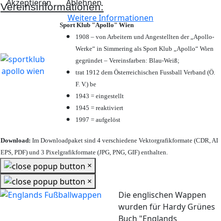
Akzeptieren
Ablehnen
Vereinsinformationen:
Weitere Informationen
Sport Klub "Apollo" Wien
1908 – von Arbeitern und Angestellten der „Apollo-
Werke“ in Simmering als Sport Klub „Apollo“ Wien
gegründet – Vereinsfarben: Blau-Weiß;
trat 1912 dem Österreichischen Fussball Verband (Ö.
F. V.) be
1943 = eingestellt
1945 = reaktiviert
1997 = aufgelöst
Download:
Im Downloadpaket sind 4 verschiedene Vektorgrafikformate (CDR, AI
EPS, PDF) und 3 Pixelgrafikformate (JPG, PNG, GIF) enthalten.
×
×
Die englischen Wappen
wurden für Hardy Grünes
Buch "Englands